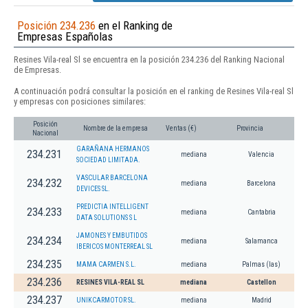
Posición 234.236
en el Ranking de
Empresas Españolas
Resines Vila-real Sl se encuentra en la posición 234.236 del Ranking Nacional
de Empresas.
A continuación podrá consultar la posición en el ranking de Resines Vila-real Sl
y empresas con posiciones similares:
Posición
Nombre de la empresa
Ventas (€)
Provincia
Nacional
GARAÑANA HERMANOS
234.231
mediana
Valencia
SOCIEDAD LIMITADA.
VASCULAR BARCELONA
234.232
mediana
Barcelona
DEVICES SL.
PREDICTIA INTELLIGENT
234.233
mediana
Cantabria
DATA SOLUTIONS S L
JAMONES Y EMBUTIDOS
234.234
mediana
Salamanca
IBERICOS MONTERREAL SL
234.235
MAMA CARMEN S.L.
mediana
Palmas (las)
234.236
RESINES VILA-REAL SL
mediana
Castellon
234.237
UNIKCARMOTOR SL.
mediana
Madrid