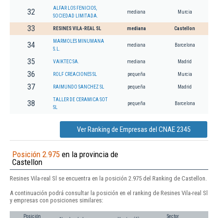
ALFAR LOS FENICIOS,
32
mediana
Murcia
SOCIEDAD LIMITADA.
33
RESINES VILA-REAL SL
mediana
Castellon
MARMOLES MINUMANA
34
mediana
Barcelona
S.L.
35
VAIKTEC SA.
mediana
Madrid
36
ROLF CREACIONES SL
pequeña
Murcia
37
RAIMUNDO SANCHEZ SL
pequeña
Madrid
TALLER DE CERAMICA SOT
38
pequeña
Barcelona
SL
Ver Ranking de Empresas del CNAE 2345
Posición 2.975
en la provincia de
Castellon
Resines Vila-real Sl se encuentra en la posición 2.975 del Ranking de Castellon.
A continuación podrá consultar la posición en el ranking de Resines Vila-real Sl
y empresas con posiciones similares:
Posición
Sector