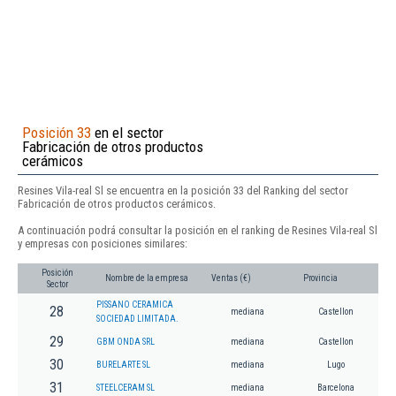
Posición 33
en el sector
Fabricación de otros productos
cerámicos
Resines Vila-real Sl se encuentra en la posición 33 del Ranking del sector
Fabricación de otros productos cerámicos.
A continuación podrá consultar la posición en el ranking de Resines Vila-real Sl
y empresas con posiciones similares:
Posición
Nombre de la empresa
Ventas (€)
Provincia
Sector
PISSANO CERAMICA
28
mediana
Castellon
SOCIEDAD LIMITADA.
29
GBM ONDA SRL
mediana
Castellon
30
BURELARTE SL
mediana
Lugo
31
STEELCERAM SL
mediana
Barcelona