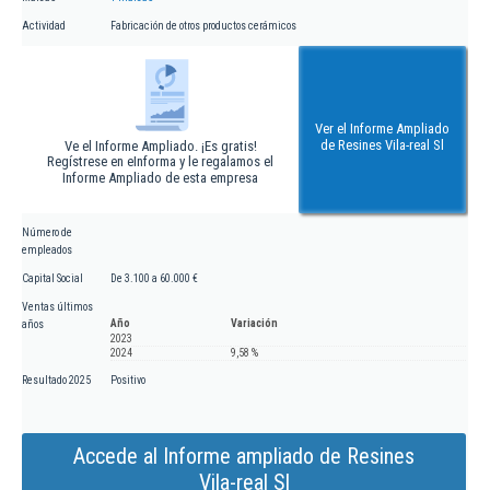
Actividad
Fabricación de otros productos cerámicos
Ver el Informe Ampliado
de Resines Vila-real Sl
Ve el Informe Ampliado. ¡Es gratis!
Regístrese en eInforma y le regalamos el
Informe Ampliado de esta empresa
Número de
empleados
Capital Social
De 3.100 a 60.000 €
Ventas últimos
Año
Variación
años
2023
2024
9,58 %
Resultado 2025
Positivo
Accede al Informe ampliado de Resines
Vila-real Sl