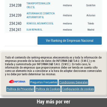
TRANSPORTES MALLEN
234.238
mediana
Castellon
CRUZ SL
ASTURIANA DE COSMETICA
234.239
mediana
Asturias
ASTURIMPORT SL
234.240
ROMOGIL NEUMATICOS SL
mediana
Toledo
234.241
DLM REPAIRS SL.
mediana
Madrid
Ver Ranking de Empresas Nacional
Todo el contenido de ranking-empresas.eleconomista.es y toda la información de
empresas procede de la base de datos de INFORMA D&B S.A.U. (S.M.E.) y es
tratada y suministrada por INFORMA D&B S.A.U. (S.M.E.). En todo caso, la
información de empresas que proporcionamos debe ser tenida en cuenta sólo
como un elemento más a considerar a la hora de adoptar decisiones comerciales
y no debe por tanto determinar las mismas.
Preguntas Frecuentes
Condiciones Generales
Política de Privacidad
Política de Cookies
Configuración de cookies
Hay más por ver