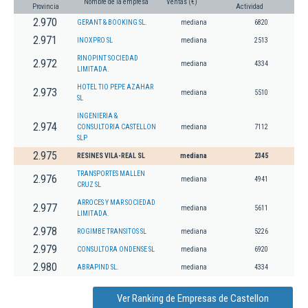
Nombre de la empresa
Ventas (€)
Provincia
Actividad
2.970
GERANT & BOOKING SL.
mediana
6820
2.971
INOXPRO SL
mediana
2513
RINOPINT SOCIEDAD
2.972
mediana
4334
LIMITADA.
HOTEL TIO PEPE AZAHAR
2.973
mediana
5510
SL
INGENIERIA &
2.974
CONSULTORIA CASTELLON
mediana
7112
SLP
2.975
RESINES VILA-REAL SL
mediana
2345
TRANSPORTES MALLEN
2.976
mediana
4941
CRUZ SL
ARROCES Y MAR SOCIEDAD
2.977
mediana
5611
LIMITADA.
2.978
ROGIMBE TRANSITOS SL
mediana
5226
2.979
CONSULTORA ONDENSE SL
mediana
6920
2.980
ABRAPIND SL.
mediana
4334
Ver Ranking de Empresas de Castellon