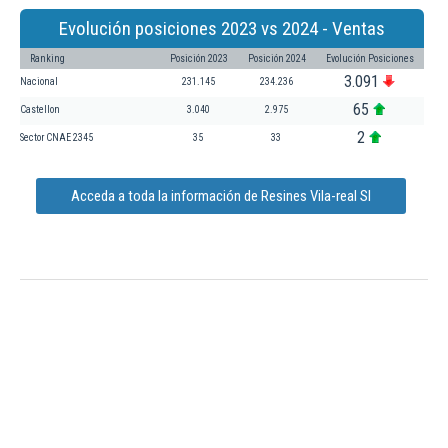
Evolución posiciones 2023 vs 2024 - Ventas
Ranking
Posición 2023
Posición 2024
Evolución Posiciones
3.091
Nacional
231.145
234.236
65
Castellon
3.040
2.975
2
Sector CNAE 2345
35
33
Acceda a toda la información de Resines Vila-real Sl