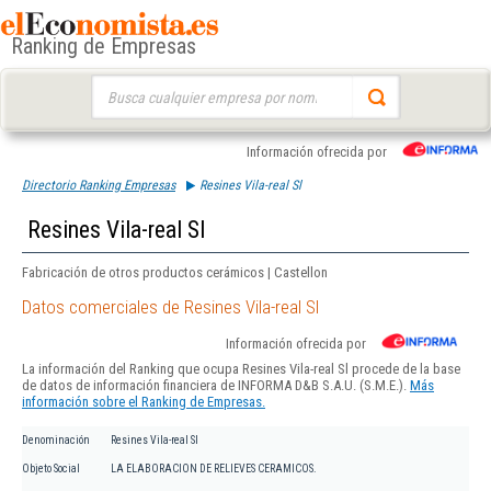
Ranking de Empresas
Buscar:
Información ofrecida por
Directorio Ranking Empresas
Resines Vila-real Sl
Resines Vila-real Sl
Fabricación de otros productos cerámicos | Castellon
Datos comerciales de Resines Vila-real Sl
Información ofrecida por
La información del Ranking que ocupa Resines Vila-real Sl procede de la base
de datos de información financiera de INFORMA D&B S.A.U. (S.M.E.).
Más
información sobre el Ranking de Empresas.
Denominación
Resines Vila-real Sl
Objeto Social
LA ELABORACION DE RELIEVES CERAMICOS.