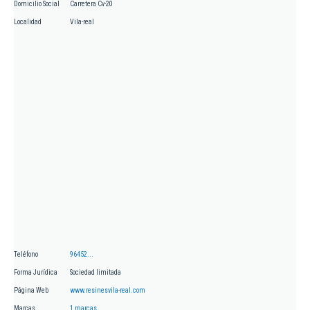
Domicilio Social
Carretera Cv-20
Localidad
Vila-real
Teléfono
96452...
Forma Jurídica
Sociedad limitada
Página Web
www.resinesvila-real.com
Marcas
1 marcas