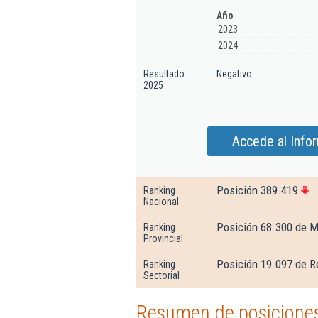
Año
2023
2024
Resultado
Negativo
2025
Accede al Info
Posición 389.419
Ranking
Nacional
Posición 68.300 de M
Ranking
Provincial
Posición 19.097 de R
Ranking
Sectorial
Resumen de posiciones