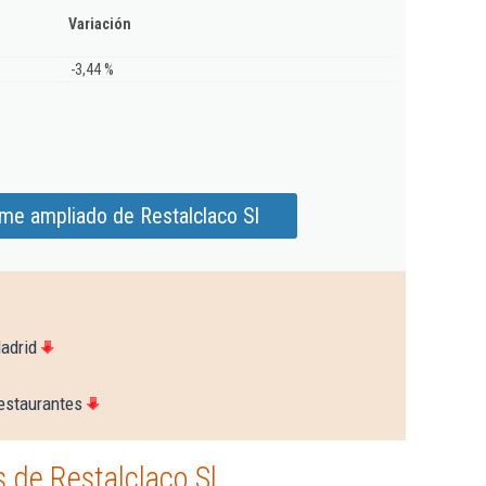
Variación
-3,44 %
rme ampliado de Restalclaco Sl
adrid
estaurantes
 de Restalclaco Sl