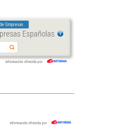
 de Empresas
mpresas Españolas
Información ofrecida por
Información ofrecida por