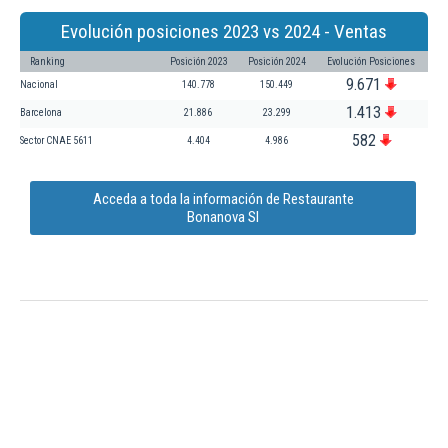
Evolución posiciones 2023 vs 2024 - Ventas
Ranking
Posición 2023
Posición 2024
Evolución Posiciones
9.671
Nacional
140.778
150.449
1.413
Barcelona
21.886
23.299
582
Sector CNAE 5611
4.404
4.986
Acceda a toda la información de Restaurante
Bonanova Sl