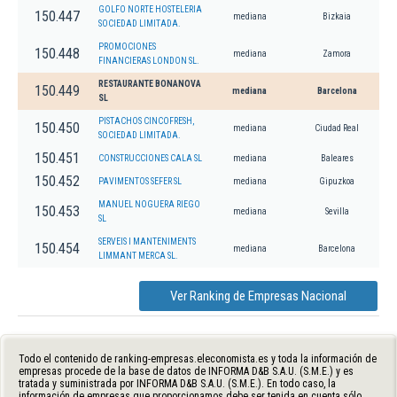
GOLFO NORTE HOSTELERIA
150.447
mediana
Bizkaia
SOCIEDAD LIMITADA.
PROMOCIONES
150.448
mediana
Zamora
FINANCIERAS LONDON SL.
RESTAURANTE BONANOVA
150.449
mediana
Barcelona
SL
PISTACHOS CINCOFRESH,
150.450
mediana
Ciudad Real
SOCIEDAD LIMITADA.
150.451
CONSTRUCCIONES CALA SL
mediana
Baleares
150.452
PAVIMENTOS SEFER SL
mediana
Gipuzkoa
MANUEL NOGUERA RIEGO
150.453
mediana
Sevilla
SL
SERVEIS I MANTENIMENTS
150.454
mediana
Barcelona
LIMMANT MERCA SL.
Ver Ranking de Empresas Nacional
Todo el contenido de ranking-empresas.eleconomista.es y toda la información de
empresas procede de la base de datos de INFORMA D&B S.A.U. (S.M.E.) y es
tratada y suministrada por INFORMA D&B S.A.U. (S.M.E.). En todo caso, la
información de empresas que proporcionamos debe ser tenida en cuenta sólo