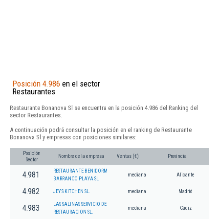
Posición 4.986
en el sector
Restaurantes
Restaurante Bonanova Sl se encuentra en la posición 4.986 del Ranking del
sector Restaurantes.
A continuación podrá consultar la posición en el ranking de Restaurante
Bonanova Sl y empresas con posiciones similares:
Posición
Nombre de la empresa
Ventas (€)
Provincia
Sector
RESTAURANTE BENIDORM
4.981
mediana
Alicante
BARRANCO PLAYA SL
4.982
JEY'S KITCHEN SL.
mediana
Madrid
LAS SALINAS SERVICIO DE
4.983
mediana
Cádiz
RESTAURACION SL.