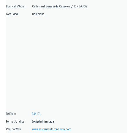
Domicilio Social
Calle sant Gervasi de Cassoles , 103 - BAJOS
Localidad
Barcelona
Teléfono
93417...
Forma Jurídica
Sociedad limitada
Página Web
www.restaurantebonanova.com