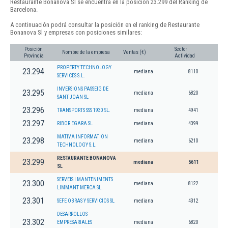
Restaurante Bonanova Sl se encuentra en la posición 23.299 del Ranking de
Barcelona.
A continuación podrá consultar la posición en el ranking de Restaurante
Bonanova Sl y empresas con posiciones similares:
Posición
Sector
Nombre de la empresa
Ventas (€)
Provincia
Actividad
PROPERTY TECHNOLOGY
23.294
mediana
8110
SERVICES S.L.
INVERSIONS PASSEIG DE
23.295
mediana
6820
SANT JOAN SL
23.296
TRANSPORTS SSS 1930 SL.
mediana
4941
23.297
RIBOR EGARA SL
mediana
4399
MATIVA INFORMATION
23.298
mediana
6210
TECHNOLOGY S.L.
RESTAURANTE BONANOVA
23.299
mediana
5611
SL
SERVEIS I MANTENIMENTS
23.300
mediana
8122
LIMMANT MERCA SL.
23.301
SEFE OBRAS Y SERVICIOS SL
mediana
4312
DESARROLLOS
23.302
EMPRESARIALES
mediana
6820