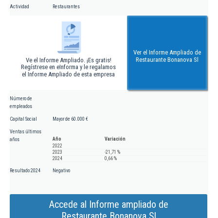
Actividad
Restaurantes
Ver el Informe Ampliado de
Restaurante Bonanova Sl
Ve el Informe Ampliado. ¡Es gratis!
Regístrese en eInforma y le regalamos
el Informe Ampliado de esta empresa
Número de
empleados
Capital Social
Mayor de 60.000 €
Ventas últimos
Año
Variación
años
2022
2023
-21,71 %
2024
0,66 %
Resultado 2024
Negativo
Accede al Informe ampliado de
Restaurante Bonanova Sl