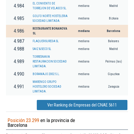
EL CONVENTO DE
4.984
mediana
Madrid
TORREJON DE VELASCO SL.
GOLFO NORTE HOSTELERIA
4.985
mediana
Bizkaia
SOCIEDAD LIMITADA.
RESTAURANTE BONANOVA
4.986
mediana
Barcelona
SL
4.987
FLAQUER-SUREDA SL
mediana
Baleares
4.988
SAIZ & SECO SL
mediana
Madrid
TORRESNAVA
4.989
RESTAURACION SOCIEDAD
mediana
Palmas (las)
LIMITADA.
4.990
BORAMAJO 2002 S.L.
mediana
Gipuzkoa
MARENGO GRUPO
4.991
HOSTELERO SOCIEDAD
mediana
Zaragoza
LIMITADA.
Ver Ranking de Empresas del CNAE 5611
Posición 23.299
en la provincia de
Barcelona