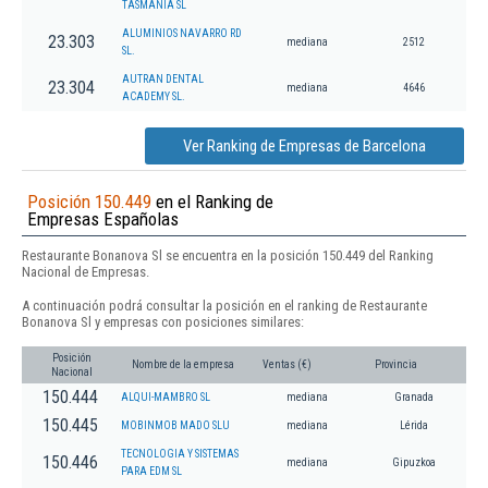
TASMANIA SL
ALUMINIOS NAVARRO RD
23.303
mediana
2512
SL.
AUTRAN DENTAL
23.304
mediana
4646
ACADEMY SL.
Ver Ranking de Empresas de Barcelona
Posición 150.449
en el Ranking de
Empresas Españolas
Restaurante Bonanova Sl se encuentra en la posición 150.449 del Ranking
Nacional de Empresas.
A continuación podrá consultar la posición en el ranking de Restaurante
Bonanova Sl y empresas con posiciones similares:
Posición
Nombre de la empresa
Ventas (€)
Provincia
Nacional
150.444
ALQUI-MAMBRO SL
mediana
Granada
150.445
MOBINMOB MADO SLU
mediana
Lérida
TECNOLOGIA Y SISTEMAS
150.446
mediana
Gipuzkoa
PARA EDM SL