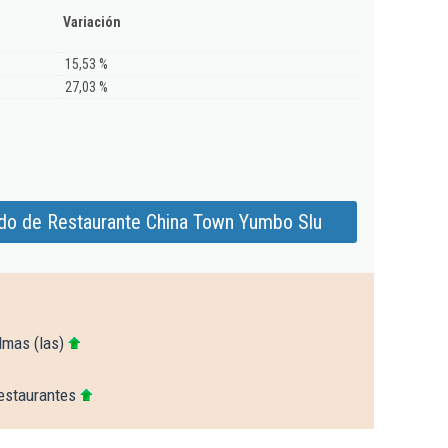
Variación
15,53 %
27,03 %
do de Restaurante China Town Yumbo Slu
lmas (las)
estaurantes