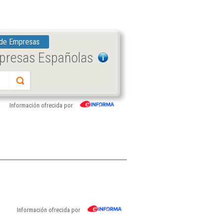
 de Empresas
mpresas Españolas
Información ofrecida por
Información ofrecida por