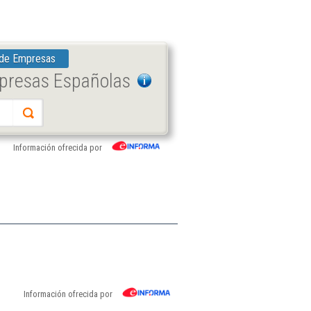
 de Empresas
mpresas Españolas
Información ofrecida por
Información ofrecida por