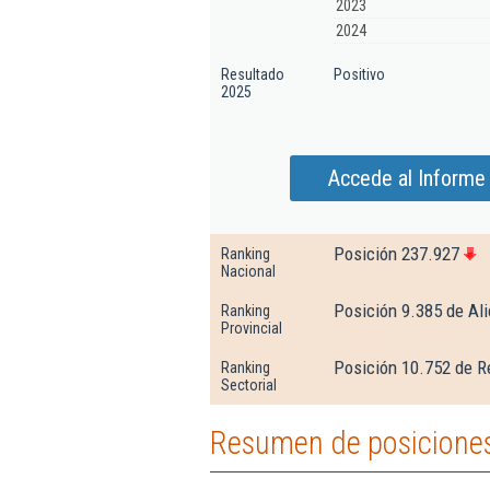
2023
2024
Resultado
Positivo
2025
Accede al Informe 
Posición 237.927
Ranking
Nacional
Posición 9.385 de Al
Ranking
Provincial
Posición 10.752 de R
Ranking
Sectorial
Resumen de posiciones 