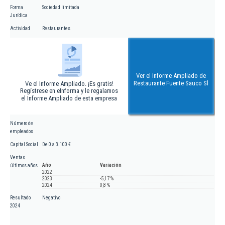
Forma
Sociedad limitada
Jurídica
Actividad
Restaurantes
Ver el Informe Ampliado de
Restaurante Fuente Sauco Sl
Ve el Informe Ampliado. ¡Es gratis!
Regístrese en eInforma y le regalamos
el Informe Ampliado de esta empresa
Número de
empleados
Capital Social
De 0 a 3.100 €
Ventas
Año
Variación
últimos años
2022
2023
-5,17 %
2024
0,8 %
Resultado
Negativo
2024