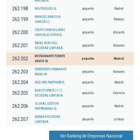
MACIAS SL
262.198
NEUTROQUEL SL
pequeña
Madrid
MANUEL BARJOLA
262.199
pequeña
Badajoz
GARCIA S.L.
GRUPO INMOBILIARIO
262.200
pequeña
Alicante
ORIHUELA COSTA SL.
RAFAL RUBI VELL
262.201
pequeña
Baleares
SOCIEDAD LIMITADA.
RESTAURANTE FUENTE
262.202
pequeña
Madrid
SAUCO SL
HEREDEROS HERMANOS
262.203
pequeña
Baleares
RIBAS, SA
262.204
ENE-I RED PARTNERS SL.
pequeña
Madrid
BEAUTY SPACE 11.11
262.205
pequeña
Valencia
SOCIEDAD LIMITADA.
GLOBAL GESTION
262.206
pequeña
Madrid
EMPRESARIAL SL.
BEMA24 SOCIEDAD
262.207
pequeña
La Rioja
LIMITADA.
Ver Ranking de Empresas Nacional