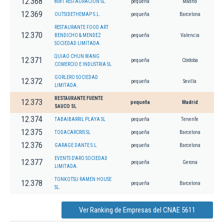
12.368
8081 RESTAURACION SL.
pequeña
Madrid
12.369
OUTSIDETHEMAP S.L.
pequeña
Barcelona
RESTAURANTE FOOD ART
12.370
BENDICHO & MENDEZ
pequeña
Valencia
SOCIEDAD LIMITADA.
QUIAO CHUN WANG
12.371
pequeña
Córdoba
COMERCIO E INDUSTRIA SL
GORLERO SOCIEDAD
12.372
pequeña
Sevilla
LIMITADA.
RESTAURANTE FUENTE
12.373
pequeña
Madrid
SAUCO SL
12.374
TABAIBARRIL PLAYA SL
pequeña
Tenerife
12.375
TODACARCRIS SL
pequeña
Barcelona
12.376
GARAGE DANTE S.L.
pequeña
Barcelona
EVENTS D'ARO SOCIEDAD
12.377
pequeña
Gerona
LIMITADA.
TONKOTSU RAMEN HOUSE
12.378
pequeña
Barcelona
SL.
Ver Ranking de Empresas del CNAE 5611