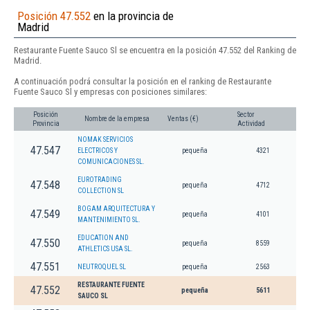
Posición 47.552
en la provincia de
Madrid
Restaurante Fuente Sauco Sl se encuentra en la posición 47.552 del Ranking de
Madrid.
A continuación podrá consultar la posición en el ranking de Restaurante
Fuente Sauco Sl y empresas con posiciones similares:
Posición
Sector
Nombre de la empresa
Ventas (€)
Provincia
Actividad
NOMAK SERVICIOS
47.547
ELECTRICOS Y
pequeña
4321
COMUNICACIONES SL.
EUROTRADING
47.548
pequeña
4712
COLLECTION SL
BOGAM ARQUITECTURA Y
47.549
pequeña
4101
MANTENIMIENTO SL.
EDUCATION AND
47.550
pequeña
8559
ATHLETICS USA SL.
47.551
NEUTROQUEL SL
pequeña
2563
RESTAURANTE FUENTE
47.552
pequeña
5611
SAUCO SL