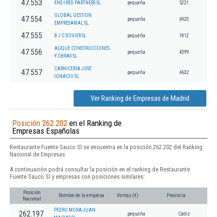
47.553
ENE-I RED PARTNERS SL.
pequeña
5221
GLOBAL GESTION
47.554
pequeña
6920
EMPRESARIAL SL.
47.555
B J C DOVIER SL
pequeña
1812
ALIQUE CONSTRUCCIONES
47.556
pequeña
4399
Y OBRAS SL
CARNICERIA JOSE
47.557
pequeña
4632
IGNACIO SL.
Ver Ranking de Empresas de Madrid
Posición 262.202
en el Ranking de
Empresas Españolas
Restaurante Fuente Sauco Sl se encuentra en la posición 262.202 del Ranking
Nacional de Empresas.
A continuación podrá consultar la posición en el ranking de Restaurante
Fuente Sauco Sl y empresas con posiciones similares:
Posición
Nombre de la empresa
Ventas (€)
Provincia
Nacional
PEDRO MORA-JUAN
262.197
pequeña
Cádiz