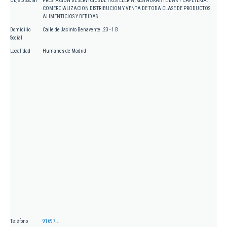
Objeto Social
PRESTACION DE SERVICIOS DE HOSTELERIA, RESTAURANTE BAR Y CAFETERIA.
COMERCIALIZACION DISTRIBUCION Y VENTA DE TODA CLASE DE PRODUCTOS
ALIMENTICIOS Y BEBIDAS
Domicilio
Calle de Jacinto Benavente , 23 - 1 B
Social
Localidad
Humanes de Madrid
Teléfono
91697...