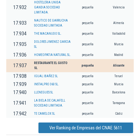
HOSTELERIA UNIDA
17.932
GANDIA SOCIEDAD
pequeña
Valencia
LIMITADA.
NAUTICO DE GARRUCHA
17.933
pequeña
Almería
SOCIEDAD LIMITADA.
17.934
THE MACANUDO SL.
pequeña
Valladolid
DOLORES JIMENEZ GARCIA
17.935
pequeña
Murcia
SL
17.936
HOMEOPATIA NATURAL SL.
pequeña
Madrid
RESTAURANTE EL GUSTO
17.937
pequeña
Alicante
SL
17.938
IGUAL IBAÑEZ SL
pequeña
Teruel
17.939
INSTALPRO 360 SL.
pequeña
Murcia
17.940
LLENEGUES SL
pequeña
Barcelona
LA BIELA DE CALAFELL
17.941
pequeña
Tarragona
SOCIEDAD LIMITADA.
17.942
TE CAMELOX SL
pequeña
Cádiz
Ver Ranking de Empresas del CNAE 5611