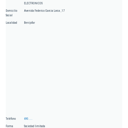
ELECTRONICOS
Domicilio
Avenida Federico Garcia Lorca , 17
Social
Localidad
Benijofar
Teléfono
690.....
Forma
Sociedad limitada