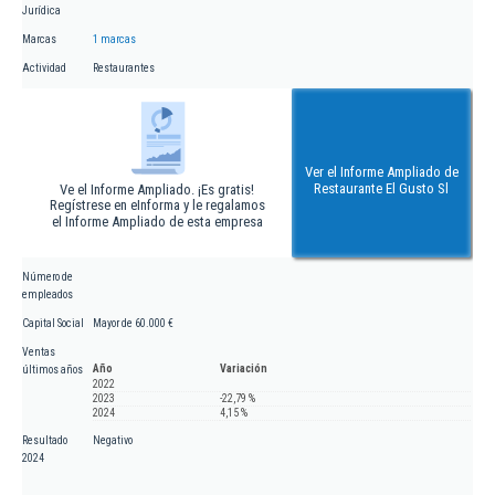
Jurídica
Marcas
1 marcas
Actividad
Restaurantes
Ver el Informe Ampliado de
Restaurante El Gusto Sl
Ve el Informe Ampliado. ¡Es gratis!
Regístrese en eInforma y le regalamos
el Informe Ampliado de esta empresa
Número de
empleados
Capital Social
Mayor de 60.000 €
Ventas
Año
Variación
últimos años
2022
2023
-22,79 %
2024
4,15 %
Resultado
Negativo
2024