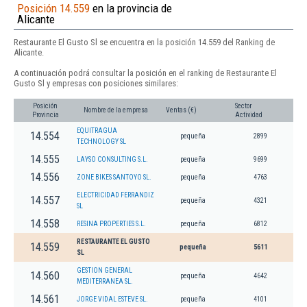
Posición 14.559
en la provincia de
Alicante
Restaurante El Gusto Sl se encuentra en la posición 14.559 del Ranking de
Alicante.
A continuación podrá consultar la posición en el ranking de Restaurante El
Gusto Sl y empresas con posiciones similares:
Posición
Sector
Nombre de la empresa
Ventas (€)
Provincia
Actividad
EQUITRAGUA
14.554
pequeña
2899
TECHNOLOGY SL
14.555
LAYSO CONSULTING S.L.
pequeña
9699
14.556
ZONE BIKES SANTOYO SL.
pequeña
4763
ELECTRICIDAD FERRANDIZ
14.557
pequeña
4321
SL
14.558
RESINA PROPERTIES S.L.
pequeña
6812
RESTAURANTE EL GUSTO
14.559
pequeña
5611
SL
GESTION GENERAL
14.560
pequeña
4642
MEDITERRANEA SL.
14.561
JORGE VIDAL ESTEVE SL.
pequeña
4101