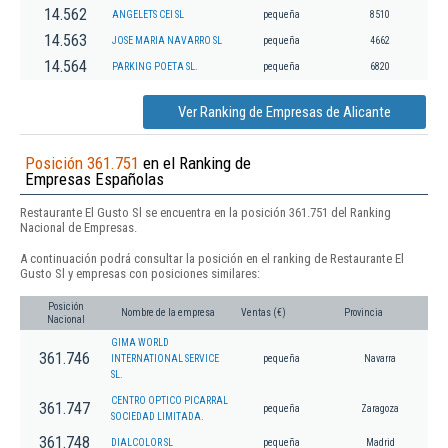
14.562
ANGELETS CEI SL
pequeña
8510
14.563
JOSE MARIA NAVARRO SL
pequeña
4662
14.564
PARKING POETA SL.
pequeña
6820
Ver Ranking de Empresas de Alicante
Posición 361.751
en el Ranking de
Empresas Españolas
Restaurante El Gusto Sl se encuentra en la posición 361.751 del Ranking
Nacional de Empresas.
A continuación podrá consultar la posición en el ranking de Restaurante El
Gusto Sl y empresas con posiciones similares:
Posición
Nombre de la empresa
Ventas (€)
Provincia
Nacional
GIMA WORLD
361.746
INTERNATIONAL SERVICE
pequeña
Navarra
SL.
CENTRO OPTICO PICARRAL
361.747
pequeña
Zaragoza
SOCIEDAD LIMITADA.
361.748
DIALCOLOR SL
pequeña
Madrid