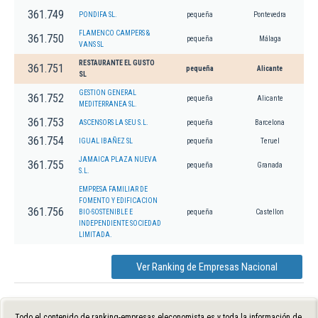
361.749
PONDIFA SL.
pequeña
Pontevedra
FLAMENCO CAMPERS &
361.750
pequeña
Málaga
VANS SL
RESTAURANTE EL GUSTO
361.751
pequeña
Alicante
SL
GESTION GENERAL
361.752
pequeña
Alicante
MEDITERRANEA SL.
361.753
ASCENSORS LA SEU S.L.
pequeña
Barcelona
361.754
IGUAL IBAÑEZ SL
pequeña
Teruel
JAMAICA PLAZA NUEVA
361.755
pequeña
Granada
S.L.
EMPRESA FAMILIAR DE
FOMENTO Y EDIFICACION
361.756
BIO-SOSTENIBLE E
pequeña
Castellon
INDEPENDIENTE SOCIEDAD
LIMITADA.
Ver Ranking de Empresas Nacional
Todo el contenido de ranking-empresas.eleconomista.es y toda la información de