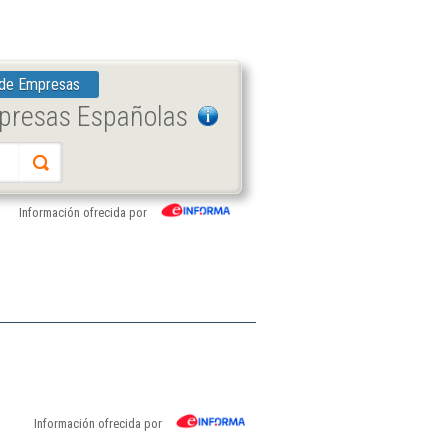
 de Empresas
mpresas Españolas
Información ofrecida por
Información ofrecida por