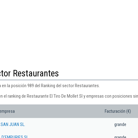
ctor Restaurantes
a en la posición 989 del Ranking del sector Restaurantes.
n el ranking de Restaurante El Tiro De Mollet Sl y empresas con posiciones sim
 empresa
Facturación (€)
SAN JUAN SL.
grande
 D'EMPURIES SL
grande