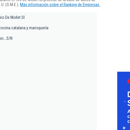
U. (S.M.E.).
Más información sobre el Ranking de Empresas.
iro De Mollet Sl
cocina catalana y marisquería
ic , S/N
s