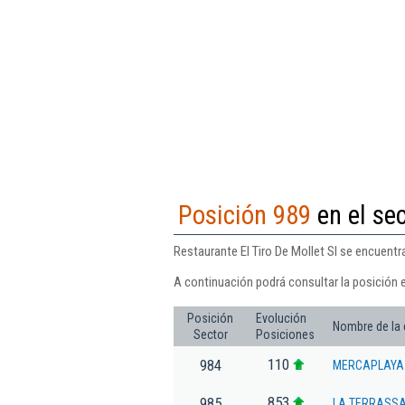
Posición 989
en el se
Restaurante El Tiro De Mollet Sl se encuentr
A continuación podrá consultar la posición e
Posición
Evolución
Nombre de la
Sector
Posiciones
110
984
MERCAPLAYA 
853
985
LA TERRASSA