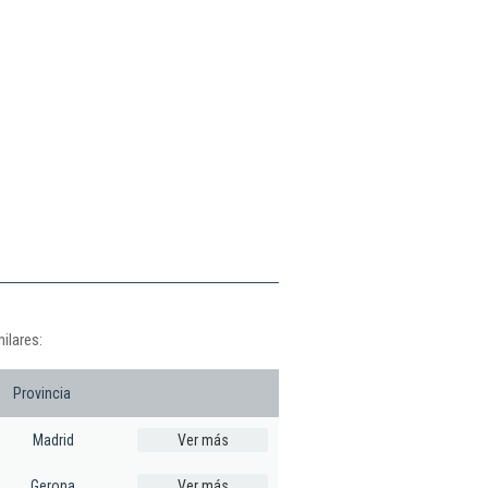
ilares:
Provincia
Madrid
Ver más
Gerona
Ver más