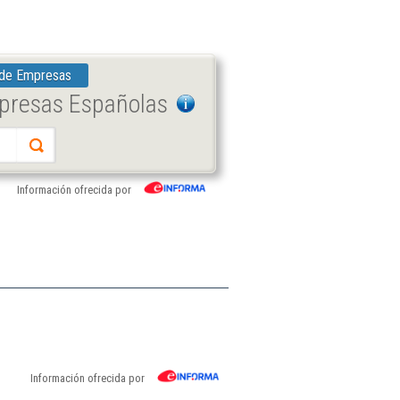
 de Empresas
mpresas Españolas
Información ofrecida por
Información ofrecida por