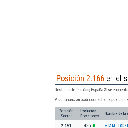
Posición 2.166
en el s
Restaurante Tse Yang España Sl se encuentra
A continuación podrá consultar la posición 
Posición
Evolución
Nombre de la
Sector
Posiciones
486
2.161
M.M.M. LLORE