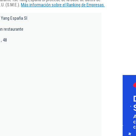
U. (S.M.E.).
Más información sobre el Ranking de Empresas.
 Yang España Sl
un restaurante
 , 48