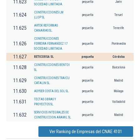
11.623
pequeña
Jaén
SOCIEDAD LIMITADA.
CONSTRUCCIONES LM
11.624
pequeña
Teruel
LLOP SL
ARTEK REFORMAS
11.625
pequeña
Tenerife
CANARIAS SL.
CONSTRUCCIONES
11.626
FERREIRA FERNANDEZ 17
pequeña
Pontevedra
SOCIEDAD LIMITADA.
11.627
RETICORSA SL
pequeña
Córdoba
CONSTRUCCIONES BENTOI
11.628
pequeña
Barcelona
SL
CONSTRUCCIONES TRAICU
11.629
pequeña
Madrid
CATALIN SL.
11.630
ADYSER COSTA DEL SOL SL.
pequeña
Málaga
TECTAS OBRAS Y
11.631
pequeña
Valladolid
PROYECTOS SL.
SERVICIOS INTEGRALES DE
11.632
pequeña
Madrid
CONSTRUCCION ARAMIL SL
Ver Ranking de Empresas del CNAE 4101