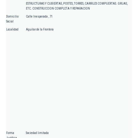
ESTRUCTURAS Y CUBIERTAS, POSTES, TORRES, CARRILES COMPUERTAS. GRUAS,
ETC. CONSTRUCCION COMPLETA Y REPARACION
Domicilio
Calle Inesperada , 71
Social
Localidad
Aguilar de la Frontera
Forma
Sociedad limitada
Jurídica