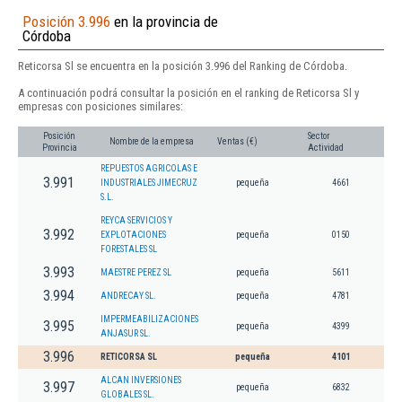
Posición 3.996
en la provincia de
Córdoba
Reticorsa Sl se encuentra en la posición 3.996 del Ranking de Córdoba.
A continuación podrá consultar la posición en el ranking de Reticorsa Sl y
empresas con posiciones similares:
Posición
Sector
Nombre de la empresa
Ventas (€)
Provincia
Actividad
REPUESTOS AGRICOLAS E
3.991
INDUSTRIALES JIMECRUZ
pequeña
4661
S.L.
REYCA SERVICIOS Y
3.992
EXPLOTACIONES
pequeña
0150
FORESTALES SL
3.993
MAESTRE PEREZ SL
pequeña
5611
3.994
ANDRECAY SL.
pequeña
4781
IMPERMEABILIZACIONES
3.995
pequeña
4399
ANJASUR SL.
3.996
RETICORSA SL
pequeña
4101
ALCAN INVERSIONES
3.997
pequeña
6832
GLOBALES SL.