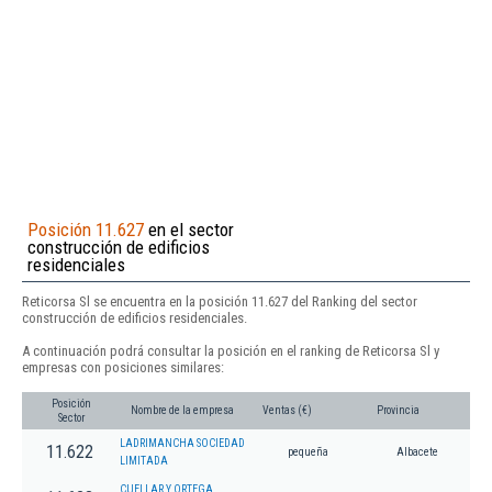
Posición 11.627
en el sector
construcción de edificios
residenciales
Reticorsa Sl se encuentra en la posición 11.627 del Ranking del sector
construcción de edificios residenciales.
A continuación podrá consultar la posición en el ranking de Reticorsa Sl y
empresas con posiciones similares:
Posición
Nombre de la empresa
Ventas (€)
Provincia
Sector
LADRIMANCHA SOCIEDAD
11.622
pequeña
Albacete
LIMITADA
CUELLAR Y ORTEGA