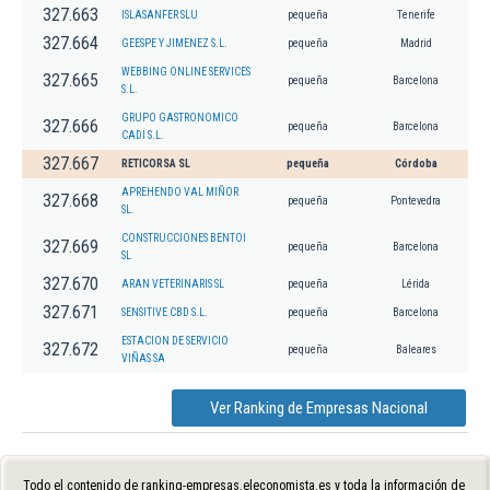
327.663
ISLASANFER SLU
pequeña
Tenerife
327.664
GEESPE Y JIMENEZ S.L.
pequeña
Madrid
WEBBING ONLINE SERVICES
327.665
pequeña
Barcelona
S.L.
GRUPO GASTRONOMICO
327.666
pequeña
Barcelona
CADI S.L.
327.667
RETICORSA SL
pequeña
Córdoba
APREHENDO VAL MIÑOR
327.668
pequeña
Pontevedra
SL.
CONSTRUCCIONES BENTOI
327.669
pequeña
Barcelona
SL
327.670
ARAN VETERINARIS SL
pequeña
Lérida
327.671
SENSITIVE CBD S.L.
pequeña
Barcelona
ESTACION DE SERVICIO
327.672
pequeña
Baleares
VIÑAS SA
Ver Ranking de Empresas Nacional
Todo el contenido de ranking-empresas.eleconomista.es y toda la información de