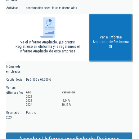
Actividad
construcción de edificios residenciales
Ver el Informe
Ampliado de Reticorsa
Ve el Informe Ampliado. ¡Es gratis!
Regístrese en eInforma y le regalamos el
Sl
Informe Ampliado de esta empresa
Número de
empleados
Capital Social
De 3.100 a 60.000 €
Ventas
Año
Variación
últimos años
2022
2023
-5,24 %
2024
10,19 %
Resultado
Positivo
2024