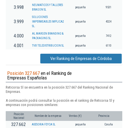
NEUMATICOS Y TALLERES
3.998
pequeña
9531
BRAGON SL
SOLUCIONES
3.999
IMPERMEABLES IMPLICA2
pequeña
4324
SL.
AL MARGEN BRANDING &
4.000
pequeña
7412
PACKAGING SL.
4.001
TVB TELEDISTRIBUCION SL
pequeña
6110
Ver Ranking de Empresas de Córdoba
Posición 327.667
en el Ranking de
Empresas Españolas
Reticorsa Sl se encuentra en la posición 327.667 del Ranking Nacional de
Empresas.
A continuación podrá consultar la posición en el ranking de Reticorsa Sl y
empresas con posiciones similares:
Posición
Nombre de la empresa
Ventas (€)
Provincia
Nacional
327.662
ASESORIA FEYCA SL
pequeña
Coruña