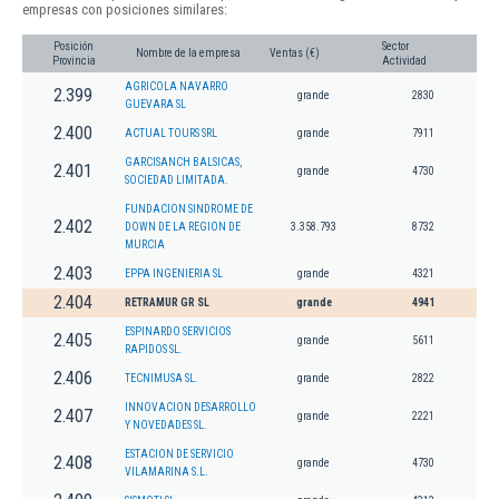
empresas con posiciones similares:
Posición
Sector
Nombre de la empresa
Ventas (€)
Provincia
Actividad
AGRICOLA NAVARRO
2.399
grande
2830
GUEVARA SL
2.400
ACTUAL TOURS SRL
grande
7911
GARCISANCH BALSICAS,
2.401
grande
4730
SOCIEDAD LIMITADA.
FUNDACION SINDROME DE
2.402
DOWN DE LA REGION DE
3.358.793
8732
MURCIA
2.403
EPPA INGENIERIA SL
grande
4321
2.404
RETRAMUR GR SL
grande
4941
ESPINARDO SERVICIOS
2.405
grande
5611
RAPIDOS SL.
2.406
TECNIMUSA SL.
grande
2822
INNOVACION DESARROLLO
2.407
grande
2221
Y NOVEDADES SL.
ESTACION DE SERVICIO
2.408
grande
4730
VILAMARINA S.L.