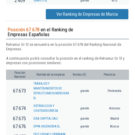
2.409
SISMOTI SL
grande
4312
Ver Ranking de Empresas de Murcia
Posición 67.678
en el Ranking de
Empresas Españolas
Retramur Gr Sl se encuentra en la posición 67.678 del Ranking Nacional de
Empresas.
A continuación podrá consultar la posición en el ranking de Retramur Gr Sl y
empresas con posiciones similares:
Posición
Nombre de la empresa
Ventas (€)
Provincia
Nacional
TRABAJOS Y
MANTENIMIENTOS DE
67.673
grande
Pontevedra
ESTRUCTURAS SUMERGIDAS
SL
DISTRIBUCION Y
67.674
grande
Asturias
CONTENEDORES SA
67.675
DISA CAPITAL SAU
grande
Madrid
67.676
EPPA INGENIERIA SL
grande
Murcia
EXCLUSIVAS LUBRIMARK