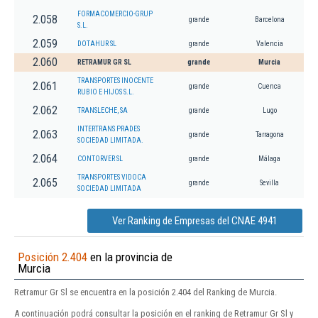
FORMACOMERCIO-GRUP
2.058
grande
Barcelona
S.L.
2.059
DOTAHUR SL
grande
Valencia
2.060
RETRAMUR GR SL
grande
Murcia
TRANSPORTES INOCENTE
2.061
grande
Cuenca
RUBIO E HIJOS S.L.
2.062
TRANSLECHE, SA
grande
Lugo
INTERTRANS PRADES
2.063
grande
Tarragona
SOCIEDAD LIMITADA.
2.064
CONTORVER SL
grande
Málaga
TRANSPORTES VIDOCA
2.065
grande
Sevilla
SOCIEDAD LIMITADA
Ver Ranking de Empresas del CNAE 4941
Posición 2.404
en la provincia de
Murcia
Retramur Gr Sl se encuentra en la posición 2.404 del Ranking de Murcia.
A continuación podrá consultar la posición en el ranking de Retramur Gr Sl y