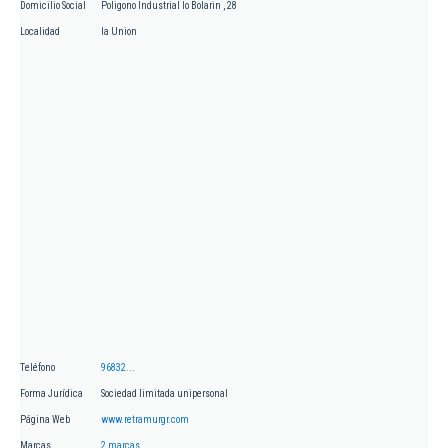
Domicilio Social
Poligono Industrial lo Bolarin , 28
Localidad
la Union
Teléfono
96832...
Forma Jurídica
Sociedad limitada unipersonal
Página Web
www.retramurgr.com
Marcas
2 marcas