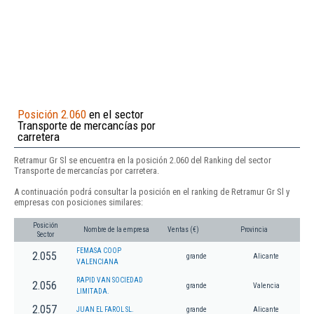
Posición 2.060
en el sector
Transporte de mercancías por
carretera
Retramur Gr Sl se encuentra en la posición 2.060 del Ranking del sector
Transporte de mercancías por carretera.
A continuación podrá consultar la posición en el ranking de Retramur Gr Sl y
empresas con posiciones similares:
Posición
Nombre de la empresa
Ventas (€)
Provincia
Sector
FEMASA COOP
2.055
grande
Alicante
VALENCIANA
RAPID VAN SOCIEDAD
2.056
grande
Valencia
LIMITADA.
2.057
JUAN EL FAROL SL.
grande
Alicante