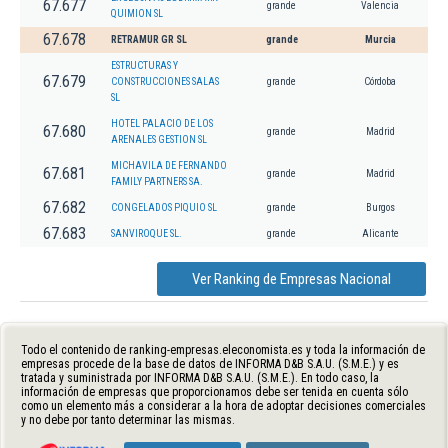
67.677
grande
Valencia
QUIMION SL
67.678
RETRAMUR GR SL
grande
Murcia
ESTRUCTURAS Y
67.679
CONSTRUCCIONES SALAS
grande
Córdoba
SL
HOTEL PALACIO DE LOS
67.680
grande
Madrid
ARENALES GESTION SL
MICHAVILA DE FERNANDO
67.681
grande
Madrid
FAMILY PARTNERS SA.
67.682
CONGELADOS PIQUIO SL
grande
Burgos
67.683
SANVIROQUE SL.
grande
Alicante
Ver Ranking de Empresas Nacional
Todo el contenido de ranking-empresas.eleconomista.es y toda la información de
empresas procede de la base de datos de INFORMA D&B S.A.U. (S.M.E.) y es
tratada y suministrada por INFORMA D&B S.A.U. (S.M.E.). En todo caso, la
información de empresas que proporcionamos debe ser tenida en cuenta sólo
como un elemento más a considerar a la hora de adoptar decisiones comerciales
y no debe por tanto determinar las mismas.