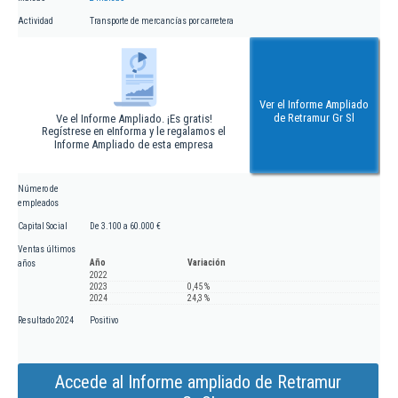
Actividad
Transporte de mercancías por carretera
Ver el Informe Ampliado
de Retramur Gr Sl
Ve el Informe Ampliado. ¡Es gratis!
Regístrese en eInforma y le regalamos el
Informe Ampliado de esta empresa
Número de
empleados
Capital Social
De 3.100 a 60.000 €
Ventas últimos
Año
Variación
años
2022
2023
0,45 %
2024
24,3 %
Resultado 2024
Positivo
Accede al Informe ampliado de Retramur