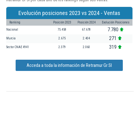
Evolución posiciones 2023 vs 2024 - Ventas
Ranking
Posición 2023
Posición 2024
Evolución Posiciones
7.780
Nacional
75.458
67.678
271
Murcia
2.675
2.404
319
Sector CNAE 4941
2.379
2.060
Acceda a toda la información de Retramur Gr Sl