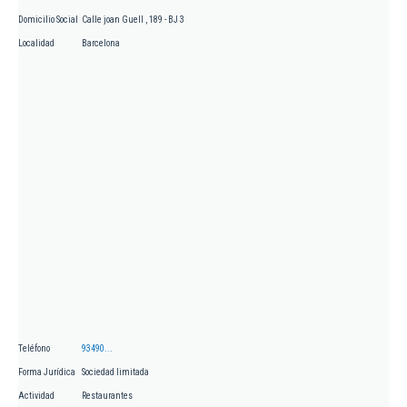
Domicilio Social
Calle joan Guell , 189 - BJ 3
Localidad
Barcelona
Teléfono
93490...
Forma Jurídica
Sociedad limitada
Actividad
Restaurantes