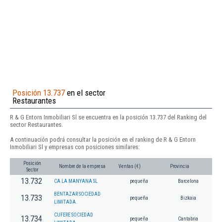
Posición 13.737
en el sector
Restaurantes
R & G Entorn Inmobiliari Sl se encuentra en la posición 13.737 del Ranking del
sector Restaurantes.
A continuación podrá consultar la posición en el ranking de R & G Entorn
Inmobiliari Sl y empresas con posiciones similares:
Posición
Nombre de la empresa
Ventas (€)
Provincia
Sector
13.732
CA LA MANYANA SL
pequeña
Barcelona
BENTAZAR SOCIEDAD
13.733
pequeña
Bizkaia
LIMITADA.
CUFERE SOCIEDAD
13.734
pequeña
Cantabria