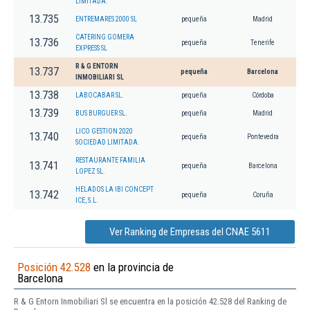
LIMITADA.
13.735
ENTREMARES 2000 SL
pequeña
Madrid
CATERING GOMERA
13.736
pequeña
Tenerife
EXPRESS SL
R & G ENTORN
13.737
pequeña
Barcelona
INMOBILIARI SL
13.738
LABOCABAR SL.
pequeña
Córdoba
13.739
BUS BURGUER SL.
pequeña
Madrid
LICO GESTION 2020
13.740
pequeña
Pontevedra
SOCIEDAD LIMITADA.
RESTAURANTE FAMILIA
13.741
pequeña
Barcelona
LOPEZ SL.
HELADOS LA IBI CONCEPT
13.742
pequeña
Coruña
ICE, S.L.
Ver Ranking de Empresas del CNAE 5611
Posición 42.528
en la provincia de
Barcelona
R & G Entorn Inmobiliari Sl se encuentra en la posición 42.528 del Ranking de