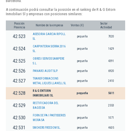
Barcelona.
A continuación podrá consultar la posición en el ranking de R & G Entorn
Inmobiliari Sl y empresas con posiciones similares:
Posición
Sector
Nombre de la empresa
Ventas (€)
Provincia
Actividad
ASESORIA GARCIA RIPOLL
42.523
pequeña
7020
SL
CARPINTERIA SIERRA 2016
42.524
pequeña
1629
SL.
OBRES I SERVEIS SAMPERE
42.525
pequeña
4391
S.L.
42.526
PANARO AUDIT SLP.
pequeña
6920
TRANSFORMACIONS
42.527
pequeña
2410
METAL LIQUES LLANELL SL
R & G ENTORN
42.528
pequeña
5611
INMOBILIARI SL
RECTIFICADORA DEL
42.529
pequeña
2553
BAGES SA
FORN DE PA I PASTISSERIES
42.530
pequeña
1071
MORA SA
42.531
SMOKERS FREEDOM SL.
pequeña
4635