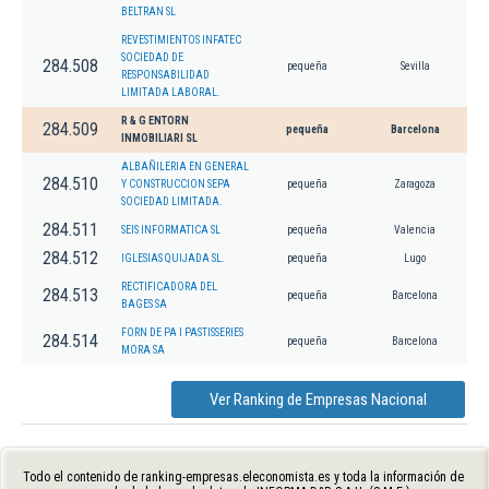
BELTRAN SL
REVESTIMIENTOS INFATEC
SOCIEDAD DE
284.508
pequeña
Sevilla
RESPONSABILIDAD
LIMITADA LABORAL.
R & G ENTORN
284.509
pequeña
Barcelona
INMOBILIARI SL
ALBAÑILERIA EN GENERAL
284.510
Y CONSTRUCCION SEPA
pequeña
Zaragoza
SOCIEDAD LIMITADA.
284.511
SEIS INFORMATICA SL
pequeña
Valencia
284.512
IGLESIAS QUIJADA SL.
pequeña
Lugo
RECTIFICADORA DEL
284.513
pequeña
Barcelona
BAGES SA
FORN DE PA I PASTISSERIES
284.514
pequeña
Barcelona
MORA SA
Ver Ranking de Empresas Nacional
Todo el contenido de ranking-empresas.eleconomista.es y toda la información de