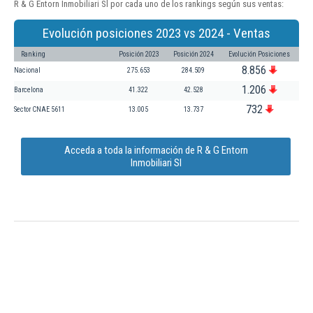
R & G Entorn Inmobiliari Sl por cada uno de los rankings según sus ventas:
Evolución posiciones 2023 vs 2024 - Ventas
Ranking
Posición 2023
Posición 2024
Evolución Posiciones
8.856
Nacional
275.653
284.509
1.206
Barcelona
41.322
42.528
732
Sector CNAE 5611
13.005
13.737
Acceda a toda la información de R & G Entorn
Inmobiliari Sl