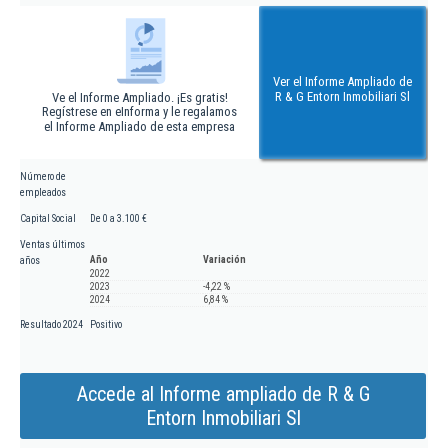
Ver el Informe Ampliado de
R & G Entorn Inmobiliari Sl
Ve el Informe Ampliado. ¡Es gratis!
Regístrese en eInforma y le regalamos
el Informe Ampliado de esta empresa
Número de
empleados
Capital Social
De 0 a 3.100 €
Ventas últimos
Año
Variación
años
2022
2023
-4,22 %
2024
6,84 %
Resultado 2024
Positivo
Accede al Informe ampliado de R & G
Entorn Inmobiliari Sl