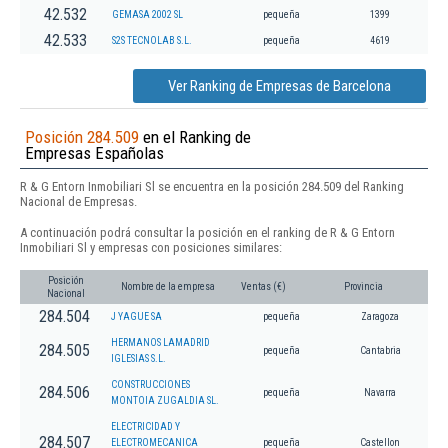
42.532
GEMASA 2002 SL
pequeña
1399
42.533
S2S TECNOLAB S.L.
pequeña
4619
Ver Ranking de Empresas de Barcelona
Posición 284.509
en el Ranking de
Empresas Españolas
R & G Entorn Inmobiliari Sl se encuentra en la posición 284.509 del Ranking
Nacional de Empresas.
A continuación podrá consultar la posición en el ranking de R & G Entorn
Inmobiliari Sl y empresas con posiciones similares:
Posición
Nombre de la empresa
Ventas (€)
Provincia
Nacional
284.504
J YAGUE SA
pequeña
Zaragoza
HERMANOS LAMADRID
284.505
pequeña
Cantabria
IGLESIAS S.L.
CONSTRUCCIONES
284.506
pequeña
Navarra
MONTOIA ZUGALDIA SL.
ELECTRICIDAD Y
284.507
ELECTROMECANICA
pequeña
Castellon