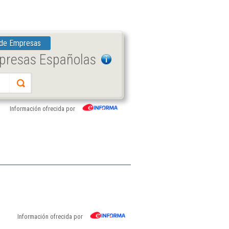
 de Empresas
mpresas Españolas
Información ofrecida por
Información ofrecida por