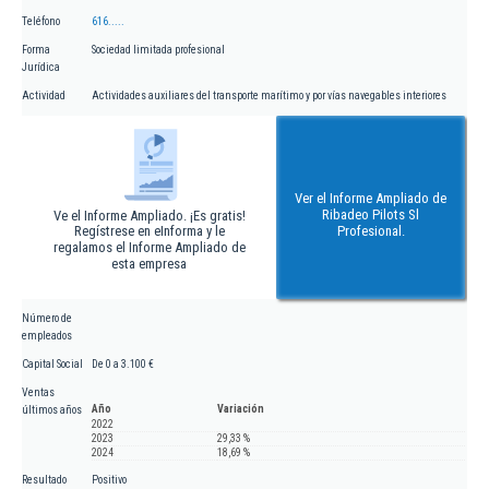
Teléfono
616.....
Forma
Sociedad limitada profesional
Jurídica
Actividad
Actividades auxiliares del transporte marítimo y por vías navegables interiores
Ver el Informe Ampliado de
Ribadeo Pilots Sl
Ve el Informe Ampliado. ¡Es gratis!
Regístrese en eInforma y le
Profesional.
regalamos el Informe Ampliado de
esta empresa
Número de
empleados
Capital Social
De 0 a 3.100 €
Ventas
Año
Variación
últimos años
2022
2023
29,33 %
2024
18,69 %
Resultado
Positivo