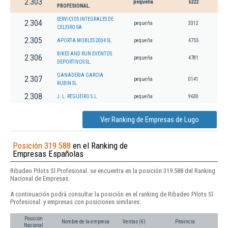
2.303
pequeña
5222
PROFESIONAL.
SERVICIOS INTEGRALES DE
2.304
pequeña
3312
CELEIRO SA
2.305
APORTA MOBLES 2004 SL
pequeña
4755
BIKES AND RUN EVENTOS
2.306
pequeña
4781
DEPORTIVOS SL.
GANADERIA GARCIA
2.307
pequeña
0141
RUBIN SL
2.308
J. L. REGUEIRO S.L.
pequeña
9630
Ver Ranking de Empresas de Lugo
Posición 319.588
en el Ranking de
Empresas Españolas
Ribadeo Pilots Sl Profesional. se encuentra en la posición 319.588 del Ranking
Nacional de Empresas.
A continuación podrá consultar la posición en el ranking de Ribadeo Pilots Sl
Profesional. y empresas con posiciones similares:
Posición
Nombre de la empresa
Ventas (€)
Provincia
Nacional