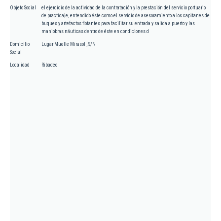
Objeto Social
el ejercicio de la actividad de la contratación y la prestación del servicio portuario
de practicaje, entendido éste como el servicio de asesoramiento a los capitanes de
buques y artefactos flotantes para facilitar su entrada y salida a puerto y las
maniobras náuticas dentro de éste en condiciones d
Domicilio
Lugar Muelle Mirasol , S/N
Social
Localidad
Ribadeo