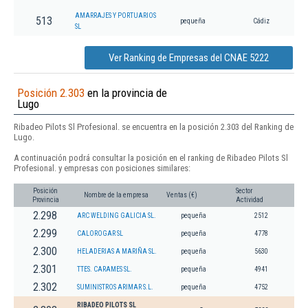
AMARRAJES Y PORTUARIOS
513
pequeña
Cádiz
SL
Ver Ranking de Empresas del CNAE 5222
Posición 2.303
en la provincia de
Lugo
Ribadeo Pilots Sl Profesional. se encuentra en la posición 2.303 del Ranking de
Lugo.
A continuación podrá consultar la posición en el ranking de Ribadeo Pilots Sl
Profesional. y empresas con posiciones similares:
Posición
Sector
Nombre de la empresa
Ventas (€)
Provincia
Actividad
2.298
ARC WELDING GALICIA SL.
pequeña
2512
2.299
CALOROGAR SL
pequeña
4778
2.300
HELADERIAS A MARIÑA SL.
pequeña
5630
2.301
TTES. CARAMES SL.
pequeña
4941
2.302
SUMINISTROS ARIMAR S.L.
pequeña
4752
RIBADEO PILOTS SL