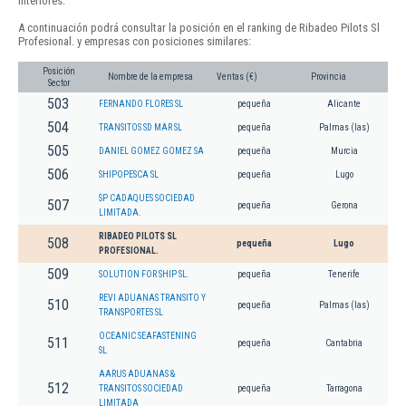
interiores.
A continuación podrá consultar la posición en el ranking de Ribadeo Pilots Sl
Profesional. y empresas con posiciones similares:
Posición
Nombre de la empresa
Ventas (€)
Provincia
Sector
503
FERNANDO FLORES SL
pequeña
Alicante
504
TRANSITOS SD MAR SL
pequeña
Palmas (las)
505
DANIEL GOMEZ GOMEZ SA
pequeña
Murcia
506
SHIPOPESCA SL
pequeña
Lugo
SP CADAQUES SOCIEDAD
507
pequeña
Gerona
LIMITADA.
RIBADEO PILOTS SL
508
pequeña
Lugo
PROFESIONAL.
509
SOLUTION FOR SHIP SL.
pequeña
Tenerife
REVI ADUANAS TRANSITO Y
510
pequeña
Palmas (las)
TRANSPORTES SL
OCEANIC SEAFASTENING
511
pequeña
Cantabria
SL
AARUS ADUANAS &
512
TRANSITOS SOCIEDAD
pequeña
Tarragona
LIMITADA