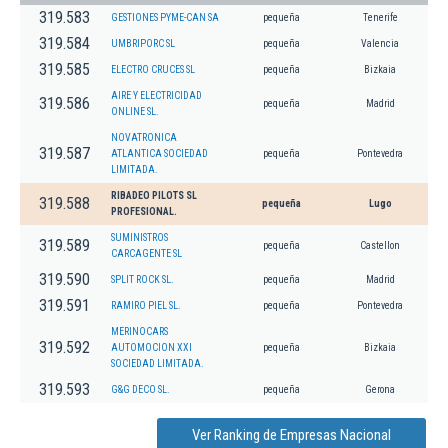
319.583
GESTIONES PYME-CAN SA
pequeña
Tenerife
319.584
UMBRIPORC SL
pequeña
Valencia
319.585
ELECTRO CRUCES SL
pequeña
Bizkaia
AIRE Y ELECTRICIDAD
319.586
pequeña
Madrid
ONLINE SL.
NOVATRONICA
319.587
ATLANTICA SOCIEDAD
pequeña
Pontevedra
LIMITADA.
RIBADEO PILOTS SL
319.588
pequeña
Lugo
PROFESIONAL.
SUMINISTROS
319.589
pequeña
Castellon
CARCAGENTE SL
319.590
SPLIT ROCK SL.
pequeña
Madrid
319.591
RAMIRO PIEL SL.
pequeña
Pontevedra
MERINOCARS
319.592
AUTOMOCION XXI
pequeña
Bizkaia
SOCIEDAD LIMITADA.
319.593
G&G DECO SL.
pequeña
Gerona
Ver Ranking de Empresas Nacional