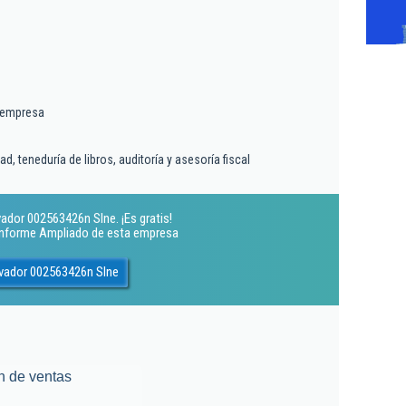
 empresa
d, teneduría de libros, auditoría y asesoría fiscal
ador 002563426n Slne. ¡Es gratis!
 Informe Ampliado de esta empresa
lvador 002563426n Slne
n de ventas