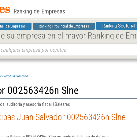
Ranking de Empresas
Ranking Sectorial
nal de Empresas
Ranking Provincial de Empresas
 de su empresa en el mayor Ranking de E
or 002563426n Slne
or 002563426n Slne
os, auditoría y asesoría fiscal | Baleares
Ribas Juan Salvador 002563426n Slne
 Juan Salvador 002563426n Slne procede de la base de datos de