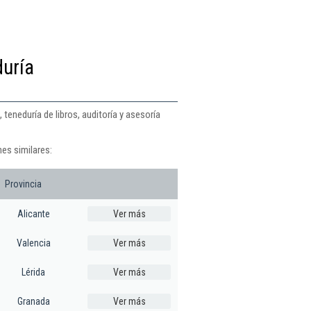
duría
teneduría de libros, auditoría y asesoría
es similares:
Provincia
Alicante
Ver más
Valencia
Ver más
Lérida
Ver más
Granada
Ver más