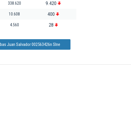
9.420
338.620
400
10.608
28
4.560
ibas Juan Salvador 002563426n Slne