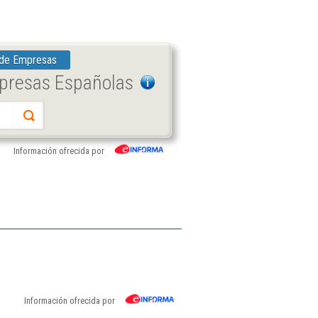
 de Empresas
mpresas Españolas
Información ofrecida por
Información ofrecida por