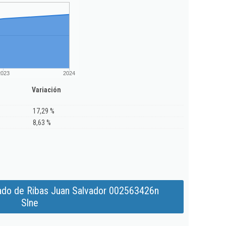
2023
2024
Variación
17,29 %
8,63 %
ado de Ribas Juan Salvador 002563426n
Slne