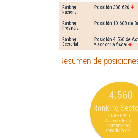
Posición 338.620
Ranking
Nacional
Posición 10.608 de B
Ranking
Provincial
Posición 4.560 de Act
Ranking
y asesoría fiscal
Sectorial
Resumen de posiciones
4.560
Ranking Secto
CNAE 6920:
Actividades de
contabilidad,
teneduría de...