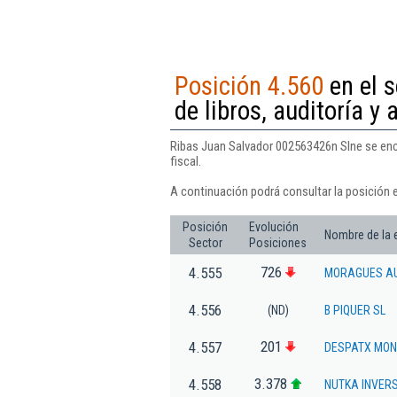
Posición 4.560
en el s
de libros, auditoría y 
Ribas Juan Salvador 002563426n Slne se encue
fiscal.
A continuación podrá consultar la posición 
Posición
Evolución
Nombre de la
Sector
Posiciones
726
4.555
MORAGUES AU
4.556
(ND)
B PIQUER SL
201
4.557
DESPATX MON
3.378
4.558
NUTKA INVERS