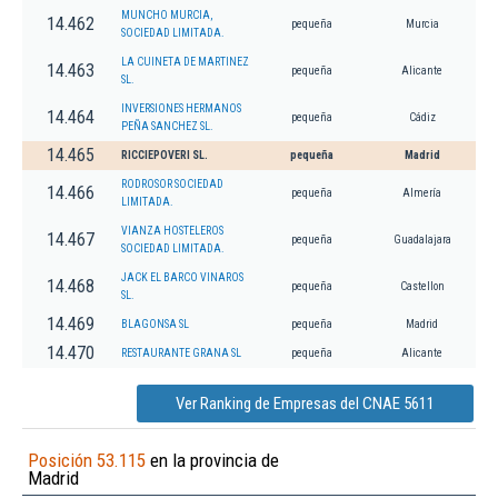
MUNCHO MURCIA,
14.462
pequeña
Murcia
SOCIEDAD LIMITADA.
LA CUINETA DE MARTINEZ
14.463
pequeña
Alicante
SL.
INVERSIONES HERMANOS
14.464
pequeña
Cádiz
PEÑA SANCHEZ SL.
14.465
RICCIEPOVERI SL.
pequeña
Madrid
RODROSOR SOCIEDAD
14.466
pequeña
Almería
LIMITADA.
VIANZA HOSTELEROS
14.467
pequeña
Guadalajara
SOCIEDAD LIMITADA.
JACK EL BARCO VINAROS
14.468
pequeña
Castellon
SL.
14.469
BLAGONSA SL
pequeña
Madrid
14.470
RESTAURANTE GRANA SL
pequeña
Alicante
Ver Ranking de Empresas del CNAE 5611
Posición 53.115
en la provincia de
Madrid