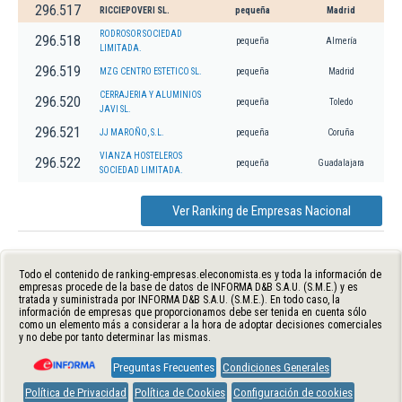
296.517
RICCIEPOVERI SL.
pequeña
Madrid
RODROSOR SOCIEDAD
296.518
pequeña
Almería
LIMITADA.
296.519
MZG CENTRO ESTETICO SL.
pequeña
Madrid
CERRAJERIA Y ALUMINIOS
296.520
pequeña
Toledo
JAVI SL.
296.521
JJ MAROÑO, S.L.
pequeña
Coruña
VIANZA HOSTELEROS
296.522
pequeña
Guadalajara
SOCIEDAD LIMITADA.
Ver Ranking de Empresas Nacional
Todo el contenido de ranking-empresas.eleconomista.es y toda la información de
empresas procede de la base de datos de INFORMA D&B S.A.U. (S.M.E.) y es
tratada y suministrada por INFORMA D&B S.A.U. (S.M.E.). En todo caso, la
información de empresas que proporcionamos debe ser tenida en cuenta sólo
como un elemento más a considerar a la hora de adoptar decisiones comerciales
y no debe por tanto determinar las mismas.
Preguntas Frecuentes
Condiciones Generales
Política de Privacidad
Política de Cookies
Configuración de cookies