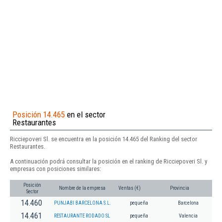
Posición 14.465
en el sector
Restaurantes
Ricciepoveri Sl. se encuentra en la posición 14.465 del Ranking del sector
Restaurantes.
A continuación podrá consultar la posición en el ranking de Ricciepoveri Sl. y
empresas con posiciones similares:
Posición
Nombre de la empresa
Ventas (€)
Provincia
Sector
14.460
PUNJABI BARCELONA S.L.
pequeña
Barcelona
14.461
RESTAURANTE RODADO SL
pequeña
Valencia