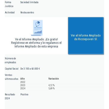
Forma
Sociedad limitada
Jurídica
Actividad
Restaurantes
Ver el Informe Ampliado
de Ricciepoveri Sl.
Ve el Informe Ampliado. ¡Es gratis!
Regístrese en eInforma y le regalamos el
Informe Ampliado de esta empresa
Número de
empleados
Capital Social
De 3.100 a 60.000 €
Ventas
Año
Variación
últimos años
2022
2023
4,12 %
2024
5,69 %
Resultado
Positivo
2024