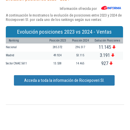
Información ofrecida por
A continuación le mostramos la evolución de posiciones entre 2023 y 2024 de
Ricciepoveri Sl. por cada uno de los rankings según sus ventas:
Evolución posiciones 2023 vs 2024 - Ventas
Ranking
Posición 2023
Posición 2024
Evolución Posiciones
11.145
Nacional
285.372
296.517
3.191
Madrid
49.924
53.115
927
Sector CNAE 5611
13.538
14.465
Acceda a toda la información de Ricciepoveri Sl.