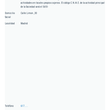
actividades en locales propios o ajenos. El código C.N.A.E. de la actividad principal
de la Sociedad será el 5610-
Domicilio
Calle Limon , 30
Social
Localidad
Madrid
Teléfono
617.....