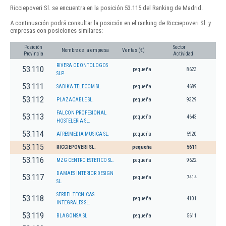
Ricciepoveri Sl. se encuentra en la posición 53.115 del Ranking de Madrid.
A continuación podrá consultar la posición en el ranking de Ricciepoveri Sl. y
empresas con posiciones similares:
Posición
Sector
Nombre de la empresa
Ventas (€)
Provincia
Actividad
RIVERA ODONTOLOGOS
53.110
pequeña
8623
SLP.
53.111
SABIKA TELECOM SL
pequeña
4689
53.112
PLAZACABLE SL.
pequeña
9329
FALCON PROFESIONAL
53.113
pequeña
4643
HOSTELERIA SL.
53.114
ATRESMEDIA MUSICA SL.
pequeña
5920
53.115
RICCIEPOVERI SL.
pequeña
5611
53.116
MZG CENTRO ESTETICO SL.
pequeña
9622
DAMAES INTERIOR DESIGN
53.117
pequeña
7414
SL.
SERBEL TECNICAS
53.118
pequeña
4101
INTEGRALES SL.
53.119
BLAGONSA SL
pequeña
5611