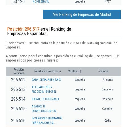
53.120
INDIGLESIA SL
pequeña
4777
Ver Ranking de Empresas de Madrid
Posición 296.517
en el Ranking de
Empresas Españolas
Ricciepoveri Sl. se encuentra en la posición 296.517 del Ranking Nacional de
Empresas.
A continuación podrá consultar la posición en el ranking de Ricciepoveri Sl. y
empresas con posiciones similares:
Posición
Nombre de la empresa
Ventas (€)
Provincia
Nacional
296.512
CARNICERIA ABENZA SL
pequeña
Alicante
APLICACIONES Y
296.513
pequeña
Barcelona
PROCEDIMIENTOS SL
296.514
NAVALON COCINAS SL
pequeña
Valencia
ABANCE 10
296.515
pequeña
Castellon
CONSTRUCCIONES SL.
INVERSIONES HERMANOS
296.516
pequeña
Cádiz
PEÑA SANCHEZ SL.