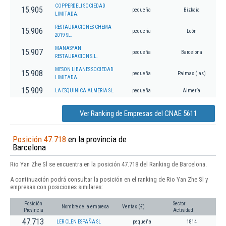
COPPERDELI SOCIEDAD
15.905
pequeña
Bizkaia
LIMITADA.
RESTAURACIONES CHEMA
15.906
pequeña
León
2019 SL.
MANASYAN
15.907
pequeña
Barcelona
RESTAURACION S.L.
MESON LIBANES SOCIEDAD
15.908
pequeña
Palmas (las)
LIMITADA.
15.909
LA ESQUINICA ALMERIA SL.
pequeña
Almería
Ver Ranking de Empresas del CNAE 5611
Posición 47.718
en la provincia de
Barcelona
Rio Yan Zhe Sl se encuentra en la posición 47.718 del Ranking de Barcelona.
A continuación podrá consultar la posición en el ranking de Rio Yan Zhe Sl y
empresas con posiciones similares:
Posición
Sector
Nombre de la empresa
Ventas (€)
Provincia
Actividad
47.713
LER CLEN ESPAÑA SL
pequeña
1814