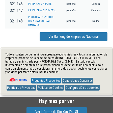
321.146
PERSIANAS MARAJ SL
pequeña
Córdoba
321.147
CRISTALERIA CHORNET SL
pequeña
Valencia
INDUSTRIAL NOVELTIES
321.148
HISPANIA SOCIEDAD
pequeña
Madrid
LIMITADA.
Ver Ranking de Empresas Nacional
Todo el contenido de ranking-empresas.eleconomista.es y toda la información de
empresas procede de la base de datos de INFORMA D&B S.A.U. (S.M.E.) y es
tratada y suministrada por INFORMA D&B S.A.U. (S.M.E.). En todo caso, la
información de empresas que proporcionamos debe ser tenida en cuenta sólo
como un elemento más a considerar a la hora de adoptar decisiones comerciales
y no debe por tanto determinar las mismas.
Preguntas Frecuentes
Condiciones Generales
Política de Privacidad
Política de Cookies
Configuración de cookies
Hay más por ver
Ver Informe de Rio Yan Zhe Sl