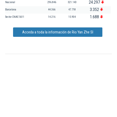
24.297
Nacional
296.846
321.143
3.352
Barcelona
44.366
47.718
1.688
Sector CNAE 5611
14.216
15.904
Acceda a toda la información de Rio Yan Zhe Sl