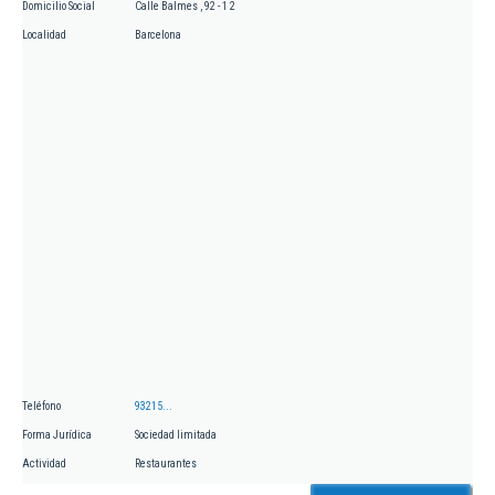
Domicilio Social
Calle Balmes , 92 - 1 2
Localidad
Barcelona
Teléfono
93215...
Forma Jurídica
Sociedad limitada
Actividad
Restaurantes