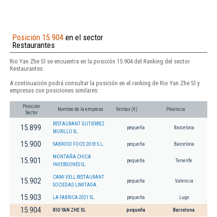
Posición 15.904
en el sector
Restaurantes
Rio Yan Zhe Sl se encuentra en la posición 15.904 del Ranking del sector
Restaurantes.
A continuación podrá consultar la posición en el ranking de Rio Yan Zhe Sl y
empresas con posiciones similares:
Posición
Nombre de la empresa
Ventas (€)
Provincia
Sector
RESTAURANT GUTIERREZ
15.899
pequeña
Barcelona
MURILLO SL.
15.900
SABROSO FOOD 2018 S.L.
pequeña
Barcelona
MONTAÑA CHICA
15.901
pequeña
Tenerife
INVERSIONES SL.
CAMI VELL RESTAURANT
15.902
pequeña
Valencia
SOCIEDAD LIMITADA.
15.903
LA FABRICA 2021 SL.
pequeña
Lugo
15.904
RIO YAN ZHE SL
pequeña
Barcelona