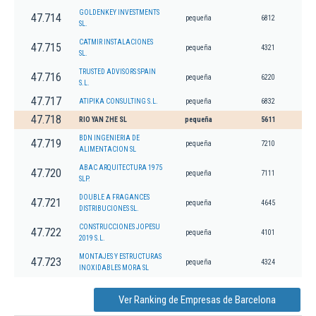
GOLDENKEY INVESTMENTS
47.714
pequeña
6812
SL.
CATMIR INSTALACIONES
47.715
pequeña
4321
SL.
TRUSTED ADVISORS SPAIN
47.716
pequeña
6220
S.L.
47.717
ATIPIKA CONSULTING S.L.
pequeña
6832
47.718
RIO YAN ZHE SL
pequeña
5611
BDN INGENIERIA DE
47.719
pequeña
7210
ALIMENTACION SL
ABAC ARQUITECTURA 1975
47.720
pequeña
7111
SLP.
DOUBLE A FRAGANCES
47.721
pequeña
4645
DISTRIBUCIONES SL.
CONSTRUCCIONES JOPESU
47.722
pequeña
4101
2019 S.L.
MONTAJES Y ESTRUCTURAS
47.723
pequeña
4324
INOXIDABLES MORA SL
Ver Ranking de Empresas de Barcelona