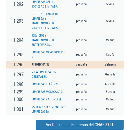
LIMPIEZAS CELIN
1.292
pequeña
Sevilla
SOCIEDAD LIMITADA.
GESTION TECNICA DE
LIMPIEZA Y
1.293
pequeña
Sevilla
MANTENIMIENTO
SOCIEDAD LIMITADA.
SERVICIOS Y
1.294
MANTENIMIENTOS
pequeña
Madrid
ENTREPEÑAS SL.
LIMPIEZAS MERCEDES 2016
1.295
pequeña
Coruña
SL.
1.296
RISONCHA SL
pequeña
Valencia
VICA LIMPIEZAS EN
1.297
pequeña
Granada
GENERAL SL
1.298
LIMPIEZAS IBAÑEZ SL
pequeña
Alicante
1.299
LIMPIEZAS MONICA SR SL
pequeña
Bizkaia
1.300
LIMPIEZAS KAHUPER SL.
pequeña
Madrid
SA DE MANTENIMIENTOS Y
1.301
pequeña
Madrid
LIMPIEZAS SA
Ver Ranking de Empresas del CNAE 8121