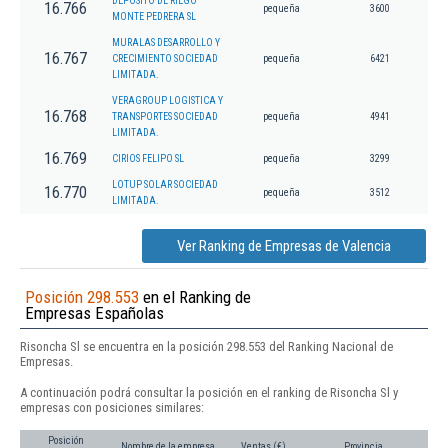
DEPOSITO DE RIEGO
16.766
pequeña
3600
MONTE PEDRERA SL
MURALAS DESARROLLO Y
16.767
CRECIMIENTO SOCIEDAD
pequeña
6421
LIMITADA.
VERAGROUP LOGISTICA Y
16.768
TRANSPORTES SOCIEDAD
pequeña
4941
LIMITADA.
16.769
CIRIOS FELIPO SL
pequeña
3299
LOTUP SOLAR SOCIEDAD
16.770
pequeña
3512
LIMITADA.
Ver Ranking de Empresas de Valencia
Posición 298.553
en el Ranking de
Empresas Españolas
Risoncha Sl se encuentra en la posición 298.553 del Ranking Nacional de
Empresas.
A continuación podrá consultar la posición en el ranking de Risoncha Sl y
empresas con posiciones similares:
Posición
Nombre de la empresa
Ventas (€)
Provincia