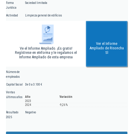
Forma
Sociedad limitada
Jurídica
Actividad
Limpieza general de edificios
Ver el Informe
Ampliado de Risoncha
Ve el Informe Ampliado. ¡Es gratis!
Regístrese en eInforma y le regalamos el
Sl
Informe Ampliado de esta empresa
Número de
empleados
Capital Social
De 0 a 3.100 €
Ventas
Año
Variación
últimos años
2023
2024
-9,26 %
Resultado
Negativo
2025