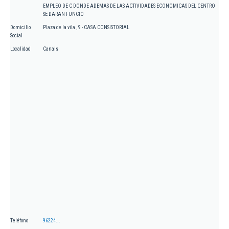
EMPLEO DE C DONDE ADEMAS DE LAS ACTIVIDADES ECONOMICAS DEL CENTRO
SE DARAN FUNCIO
Domicilio
Plaza de la vila , 9 - CASA CONSISTORIAL
Social
Localidad
Canals
Teléfono
96224...