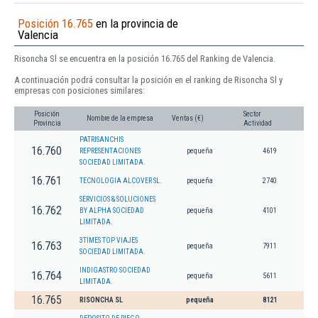
Posición 16.765
en la provincia de
Valencia
Risoncha Sl se encuentra en la posición 16.765 del Ranking de Valencia.
A continuación podrá consultar la posición en el ranking de Risoncha Sl y
empresas con posiciones similares:
Posición
Sector
Nombre de la empresa
Ventas (€)
Provincia
Actividad
PATRISANCHIS
16.760
REPRESENTACIONES
pequeña
4619
SOCIEDAD LIMITADA.
16.761
TECNOLOGIA ALCOVER SL.
pequeña
2740
SERVICIOS & SOLUCIONES
16.762
BY ALPHA SOCIEDAD
pequeña
4101
LIMITADA.
3TIMES TOP VIAJES
16.763
pequeña
7911
SOCIEDAD LIMITADA.
INDIGASTRO SOCIEDAD
16.764
pequeña
5611
LIMITADA.
16.765
RISONCHA SL
pequeña
8121