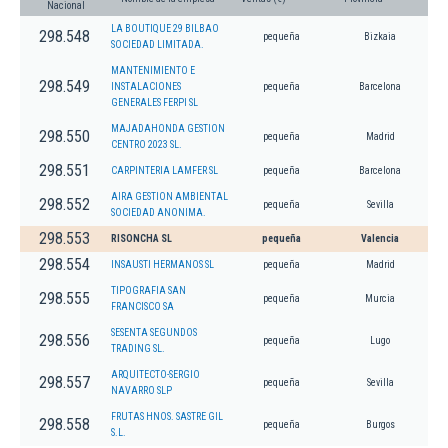
Nacional
LA BOUTIQUE 29 BILBAO
298.548
pequeña
Bizkaia
SOCIEDAD LIMITADA.
MANTENIMIENTO E
298.549
INSTALACIONES
pequeña
Barcelona
GENERALES FERPI SL
MAJADAHONDA GESTION
298.550
pequeña
Madrid
CENTRO 2023 SL.
298.551
CARPINTERIA LAMFER SL
pequeña
Barcelona
AIRA GESTION AMBIENTAL
298.552
pequeña
Sevilla
SOCIEDAD ANONIMA.
298.553
RISONCHA SL
pequeña
Valencia
298.554
INSAUSTI HERMANOS SL
pequeña
Madrid
TIPOGRAFIA SAN
298.555
pequeña
Murcia
FRANCISCO SA
SESENTA SEGUNDOS
298.556
pequeña
Lugo
TRADING SL.
ARQUITECTO-SERGIO
298.557
pequeña
Sevilla
NAVARRO SLP
FRUTAS HNOS. SASTRE GIL
298.558
pequeña
Burgos
S.L.