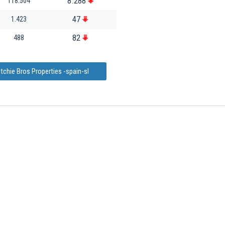
8.288
118.504
47
1.423
82
488
tchie Bros Properties -spain-sl