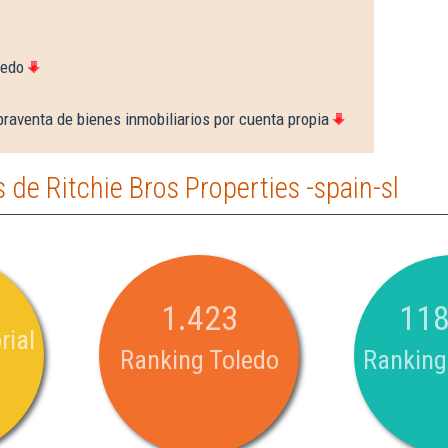
ledo
raventa de bienes inmobiliarios por cuenta propia
de Ritchie Bros Properties -spain-sl
1.423
118
rial
Ranking Toledo
Ranking