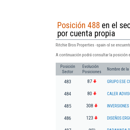
Posición 488
en el se
por cuenta propia
Ritchie Bros Properties -spain-sl se encuent
A continuación podrá consultar la posición e
Posición
Evolución
Nombre de la
Sector
Posiciones
87
483
GRUPO ESE C
80
484
CALER ADVIS
308
485
INVERSIONES
123
486
DISEÑOS ERG