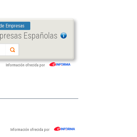
 de Empresas
mpresas Españolas
Información ofrecida por
Información ofrecida por