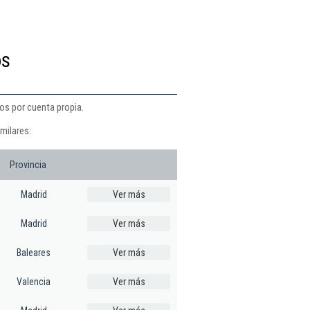
os
os por cuenta propia.
milares:
Provincia
Madrid
Ver más
Madrid
Ver más
Baleares
Ver más
Valencia
Ver más