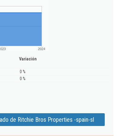
2023
2024
Variación
0 %
0 %
do de Ritchie Bros Properties -spain-sl