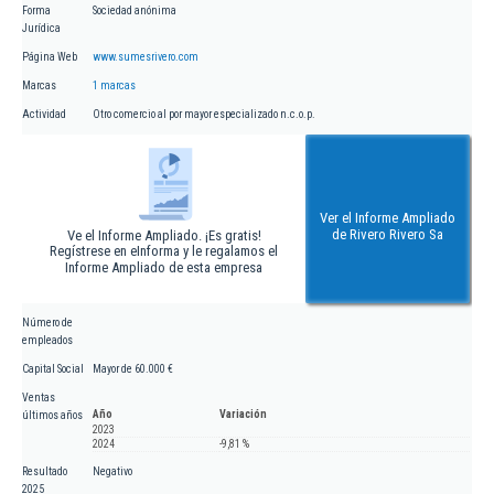
Forma
Sociedad anónima
Jurídica
Página Web
www.sumesrivero.com
Marcas
1 marcas
Actividad
Otro comercio al por mayor especializado n.c.o.p.
Ver el Informe Ampliado
de Rivero Rivero Sa
Ve el Informe Ampliado. ¡Es gratis!
Regístrese en eInforma y le regalamos el
Informe Ampliado de esta empresa
Número de
empleados
Capital Social
Mayor de 60.000 €
Ventas
Año
Variación
últimos años
2023
2024
-9,81 %
Resultado
Negativo
2025