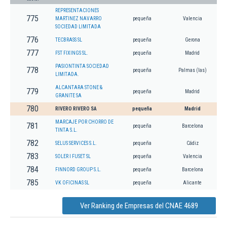
REPRESENTACIONES
775
MARTINEZ NAVARRO
pequeña
Valencia
SOCIEDAD LIMITADA
776
TECBRASS SL
pequeña
Gerona
777
FST FIXINGS SL.
pequeña
Madrid
PASIONTINTA SOCIEDAD
778
pequeña
Palmas (las)
LIMITADA.
ALCANTARA STONE &
779
pequeña
Madrid
GRANITE SA
780
RIVERO RIVERO SA
pequeña
Madrid
MARCAJE POR CHORRO DE
781
pequeña
Barcelona
TINTA S.L.
782
SELUS SERVICES S.L.
pequeña
Cádiz
783
SOLER I FUSET SL
pequeña
Valencia
784
FINNORD GROUP S.L.
pequeña
Barcelona
785
VK OFICINAS SL
pequeña
Alicante
Ver Ranking de Empresas del CNAE 4689