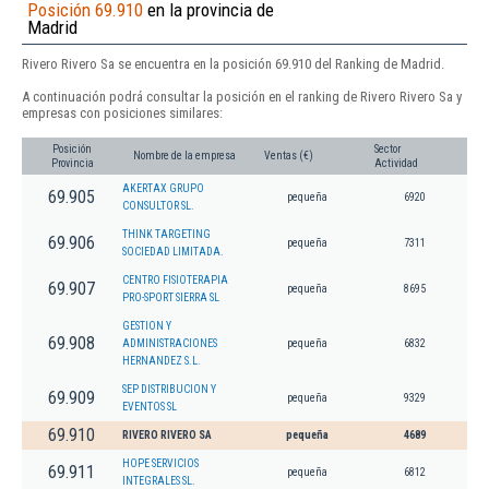
Posición 69.910
en la provincia de
Madrid
Rivero Rivero Sa se encuentra en la posición 69.910 del Ranking de Madrid.
A continuación podrá consultar la posición en el ranking de Rivero Rivero Sa y
empresas con posiciones similares:
Posición
Sector
Nombre de la empresa
Ventas (€)
Provincia
Actividad
AKERTAX GRUPO
69.905
pequeña
6920
CONSULTOR SL.
THINK TARGETING
69.906
pequeña
7311
SOCIEDAD LIMITADA.
CENTRO FISIOTERAPIA
69.907
pequeña
8695
PRO-SPORT SIERRA SL
GESTION Y
69.908
ADMINISTRACIONES
pequeña
6832
HERNANDEZ S.L.
SEP DISTRIBUCION Y
69.909
pequeña
9329
EVENTOS SL
69.910
RIVERO RIVERO SA
pequeña
4689
HOPE SERVICIOS
69.911
pequeña
6812
INTEGRALES SL.