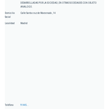
DESARROLLADAS POR LA SOCIEDAD, EN OTRAS SOCIEDADES CON OBJETO
ANALOGO.
Domicilio
Calle Santa cruz de Marcenado , 14
Social
Localidad
Madrid
Teléfono
91445...