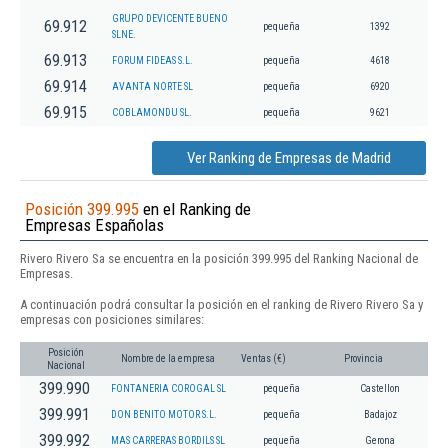
GRUPO DEVICENTE BUENO
69.912
pequeña
1392
SLNE.
69.913
FORUM FIDEAS S.L.
pequeña
4618
69.914
AVANTA NORTE SL
pequeña
6920
69.915
COBLAMONDU SL.
pequeña
9621
Ver Ranking de Empresas de Madrid
Posición 399.995
en el Ranking de
Empresas Españolas
Rivero Rivero Sa se encuentra en la posición 399.995 del Ranking Nacional de
Empresas.
A continuación podrá consultar la posición en el ranking de Rivero Rivero Sa y
empresas con posiciones similares:
Posición
Nombre de la empresa
Ventas (€)
Provincia
Nacional
399.990
FONTANERIA COROGAL SL
pequeña
Castellon
399.991
DON BENITO MOTOR S.L.
pequeña
Badajoz
399.992
MAS CARRERAS BORDILS SL
pequeña
Gerona