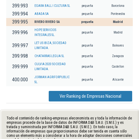
399.993
EGARA BALL I CULTURA SL
pequeña
Barcelona
399.994
ABADA SA
pequeña
Pontevedra
399.995
RIVERO RIVERO SA
pequeña
Madrid
HOPE SERVICIOS
399.996
pequeña
Madrid
INTEGRALES SL.
LET US IBIZA, SOCIEDAD
399.997
pequeña
Baleares
LIMITADA.
399.998
CHATARRAS LEGUA SL
pequeña
Zaragoza
CULVIA 2020 SOCIEDAD
399.999
pequeña
Castellon
LIMITADA.
JORMAN AGRIFORPUBLIC
400.000
pequeña
Alicante
SL.
Ver Ranking de Empresas Nacional
Todo el contenido de ranking-empresas.eleconomista.es y toda la información de
empresas procede de la base de datos de INFORMA D&B S.A.U. (S.M.E.) y es
tratada y suministrada por INFORMA D&B S.A.U. (S.M.E.). En todo caso, la
información de empresas que proporcionamos debe ser tenida en cuenta sólo
como un elemento más a considerar a la hora de adoptar decisiones comerciales