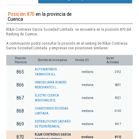
Posición 870
en la provincia de
Cuenca
Rl&m Contreras Garcia Sociedad Limitada. se encuentra en la posición 870 del
Ranking de Cuenca.
A continuación podrá consultar la posición en el ranking de Rl&m Contreras
Garcia Sociedad Limitada. y empresas con posiciones similares:
Posición
Sector
Nombre de la empresa
Ventas (€)
Provincia
Actividad
AUTOMATISMOS
865
mediana
2512
TARANCON SLL
INMOBILIARIA ROMERO
866
mediana
6831
MERCHANTE S.L.
ELECTRO CUENCA
867
mediana
4321
RENOVABLES SL
CHARCONISIO SOCIEDAD
868
mediana
0145
LIMITADA.
DISTRIBUCIONES CASTAÑO
869
mediana
4617
DE PEDROÑERAS SL
RL&M CONTRERAS GARCIA
870
mediana
8110