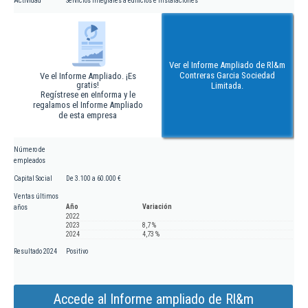
Actividad
Servicios integrales a edificios e instalaciones
Ver el Informe Ampliado de Rl&m
Contreras Garcia Sociedad
Ve el Informe Ampliado. ¡Es
gratis!
Limitada.
Regístrese en eInforma y le
regalamos el Informe Ampliado
de esta empresa
Número de
empleados
Capital Social
De 3.100 a 60.000 €
Ventas últimos
Año
Variación
años
2022
2023
8,7 %
2024
4,73 %
Resultado 2024
Positivo
Accede al Informe ampliado de Rl&m