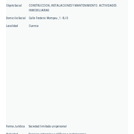
Objeto Social
CONSTRUCCION, INSTALACIONES Y MANTENIMIENTO. ACTIVIDADES
INMOBILIARIAS
Domicilio Social
Calle Frederic Mompou , 1 - BJ D
Localidad
Cuenca
Forma Jurídica
Sociedad limitada unipersonal