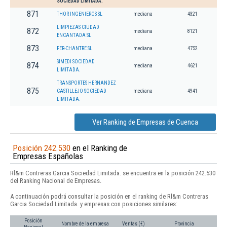
SOCIEDAD LIMITADA.
871
THOR INGENIEROS SL
mediana
4321
LIMPIEZAS CIUDAD
872
mediana
8121
ENCANTADA SL
873
FER-CHANTRE SL
mediana
4752
SIMEDI SOCIEDAD
874
mediana
4621
LIMITADA.
TRANSPORTES HERNANDEZ
875
CASTILLEJO SOCIEDAD
mediana
4941
LIMITADA.
Ver Ranking de Empresas de Cuenca
Posición 242.530
en el Ranking de
Empresas Españolas
Rl&m Contreras Garcia Sociedad Limitada. se encuentra en la posición 242.530
del Ranking Nacional de Empresas.
A continuación podrá consultar la posición en el ranking de Rl&m Contreras
Garcia Sociedad Limitada. y empresas con posiciones similares:
Posición
Nombre de la empresa
Ventas (€)
Provincia