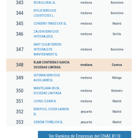
343
SEGAGLOBAL SL.
mediana
Barcelona
EPOJE SERVICIOS
344
mediana
Barcelona
LOGISTICOS S.L.
345
CONSERVI TRADE S XXI SL
mediana
Madrid
ZAUDIN SERVICIOS
346
mediana
Sevilla
INTEGRALES SL
SANT CUGAT SERVEIS
347
INTEGRALS DE
mediana
Barcelona
MANTENIMENT SL
RL&M CONTRERAS GARCIA
348
mediana
Cuenca
SOCIEDAD LIMITADA.
EXTERNA SERVICIOS
349
mediana
Málaga
AUXILIARES SL.
MANTELARA IBIZA,
350
mediana
Baleares
SOCIEDAD LIMITADA.
351
LIVING CLEAN SL.
mediana
Madrid
SERVPOOL COVER GARDEN
352
pequeña
Madrid
SL.
353
GENERA TORREJON SL.
pequeña
Madrid
Ver Ranking de Empresas del CNAE 8110