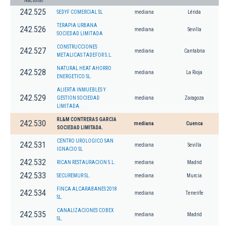
Nacional
242.525
SEDYF COMERCIAL SL
mediana
Lérida
TERAPIA URBANA
242.526
mediana
Sevilla
SOCIEDAD LIMITADA
CONSTRUCCIONES
242.527
mediana
Cantabria
METALICAS TADEFOR S.L.
NATURAL HEAT AHORRO
242.528
mediana
La Rioja
ENERGETICO SL.
ALIERTA INMUEBLES Y
242.529
GESTION SOCIEDAD
mediana
Zaragoza
LIMITADA.
RL&M CONTRERAS GARCIA
242.530
mediana
Cuenca
SOCIEDAD LIMITADA.
CENTRO UROLOGICO SAN
242.531
mediana
Sevilla
IGNACIO SL
242.532
RICAN RESTAURACION S.L.
mediana
Madrid
242.533
SECUREMUR SL.
mediana
Murcia
FINCA ALCARABANES 2018
242.534
mediana
Tenerife
SL.
CANALIZACIONES COBEX
242.535
mediana
Madrid
SL.