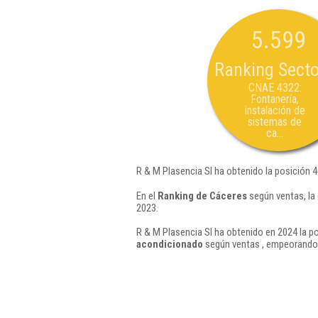
5.599
Ranking Secto
CNAE 4322:
Fontanería,
instalación de
sistemas de
ca...
R & M Plasencia Sl ha obtenido la posición 
En el
Ranking de Cáceres
según ventas, la
2023.
R & M Plasencia Sl ha obtenido en 2024 la po
acondicionado
según ventas , empeorando 