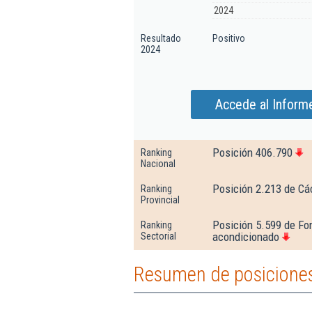
2024
Resultado
Positivo
2024
Accede al Inform
Posición 406.790
Ranking
Nacional
Posición 2.213 de Cá
Ranking
Provincial
Posición 5.599 de Fon
Ranking
acondicionado
Sectorial
Resumen de posiciones