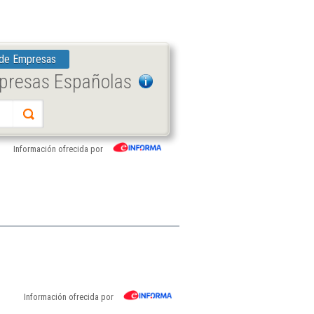
 de Empresas
mpresas Españolas
Información ofrecida por
Información ofrecida por