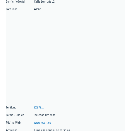
Domicilio Social
Calle Lemuria , 2
Localidad
Arona
Teléfono
92272...
Forma Jurídica
Sociedad limitada
Página Web
www.robart.es
Actividad
Limpieza general de edificios