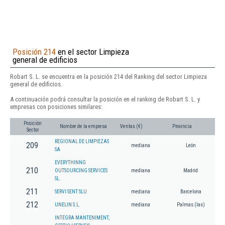
Posición 214
en el sector Limpieza
general de edificios
Robart S. L. se encuentra en la posición 214 del Ranking del sector Limpieza
general de edificios.
A continuación podrá consultar la posición en el ranking de Robart S. L. y
empresas con posiciones similares:
Posición
Nombre de la empresa
Ventas (€)
Provincia
Sector
REGIONAL DE LIMPIEZAS
209
mediana
León
SA
EVERYTHINNG
210
OUTSOURCING SERVICES
mediana
Madrid
SL.
211
SERVI SENT SLU
mediana
Barcelona
212
UNELIN S.L.
mediana
Palmas (las)
INTEGRA MANTENIMENT,