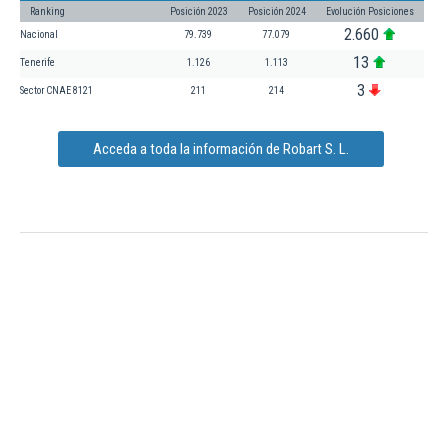
Ranking
Posición 2023
Posición 2024
Evolución Posiciones
2.660
Nacional
79.739
77.079
13
Tenerife
1.126
1.113
3
Sector CNAE 8121
211
214
Acceda a toda la información de Robart S. L.