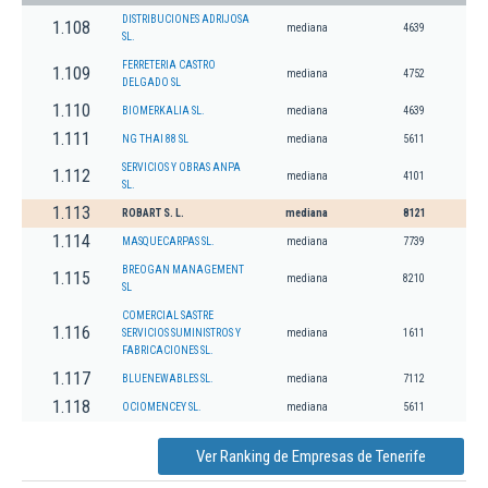
DISTRIBUCIONES ADRIJOSA
1.108
mediana
4639
SL.
FERRETERIA CASTRO
1.109
mediana
4752
DELGADO SL
1.110
BIOMERKALIA SL.
mediana
4639
1.111
NG THAI 88 SL
mediana
5611
SERVICIOS Y OBRAS ANPA
1.112
mediana
4101
SL.
1.113
ROBART S. L.
mediana
8121
1.114
MASQUECARPAS SL.
mediana
7739
BREOGAN MANAGEMENT
1.115
mediana
8210
SL
COMERCIAL SASTRE
1.116
SERVICIOS SUMINISTROS Y
mediana
1611
FABRICACIONES SL.
1.117
BLUENEWABLES SL.
mediana
7112
1.118
OCIOMENCEY SL.
mediana
5611
Ver Ranking de Empresas de Tenerife