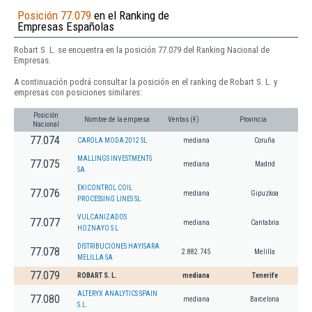
Posición 77.079
en el Ranking de
Empresas Españolas
Robart S. L. se encuentra en la posición 77.079 del Ranking Nacional de
Empresas.
A continuación podrá consultar la posición en el ranking de Robart S. L. y
empresas con posiciones similares:
Posición
Nombre de la empresa
Ventas (€)
Provincia
Nacional
77.074
CAROLA MODA 2012 SL
mediana
Coruña
MALLINGS INVESTMENTS
77.075
mediana
Madrid
SA
EKICONTROL COIL
77.076
mediana
Gipuzkoa
PROCESSING LINES SL.
VULCANIZADOS
77.077
mediana
Cantabria
HOZNAYO S L
DISTRIBUCIONES HAYISARA
77.078
2.882.745
Melilla
MELILLA SA
77.079
ROBART S. L.
mediana
Tenerife
ALTERYX ANALYTICS SPAIN
77.080
mediana
Barcelona
S.L.