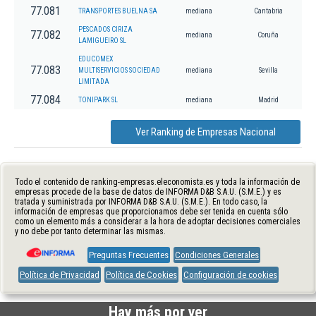
77.081
TRANSPORTES BUELNA SA
mediana
Cantabria
PESCADOS CIRIZA
77.082
mediana
Coruña
LAMIGUEIRO SL
EDUCOMEX
77.083
MULTISERVICIOS SOCIEDAD
mediana
Sevilla
LIMITADA
77.084
TONIPARK SL
mediana
Madrid
Ver Ranking de Empresas Nacional
Todo el contenido de ranking-empresas.eleconomista.es y toda la información de
empresas procede de la base de datos de INFORMA D&B S.A.U. (S.M.E.) y es
tratada y suministrada por INFORMA D&B S.A.U. (S.M.E.). En todo caso, la
información de empresas que proporcionamos debe ser tenida en cuenta sólo
como un elemento más a considerar a la hora de adoptar decisiones comerciales
y no debe por tanto determinar las mismas.
Preguntas Frecuentes
Condiciones Generales
Política de Privacidad
Política de Cookies
Configuración de cookies
Hay más por ver