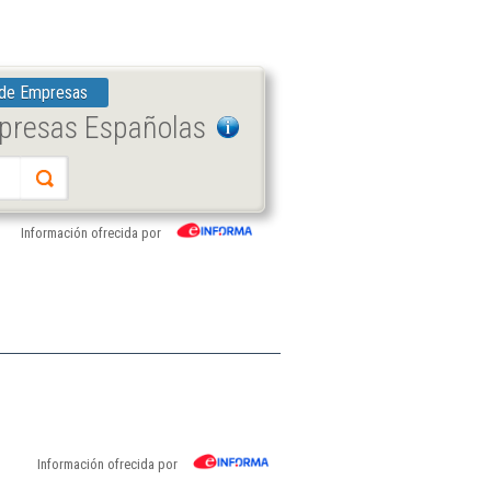
 de Empresas
mpresas Españolas
Información ofrecida por
Información ofrecida por