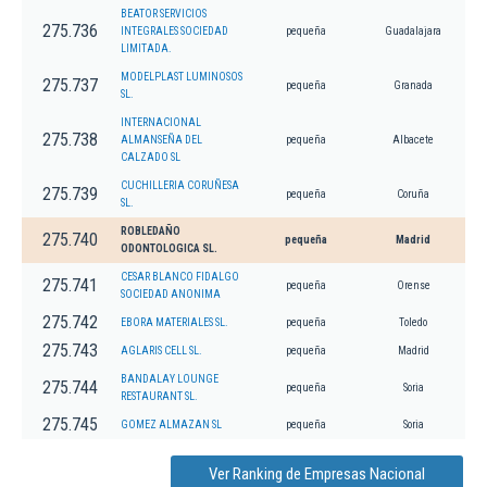
BEATOR SERVICIOS
275.736
INTEGRALES SOCIEDAD
pequeña
Guadalajara
LIMITADA.
MODELPLAST LUMINOSOS
275.737
pequeña
Granada
SL.
INTERNACIONAL
275.738
ALMANSEÑA DEL
pequeña
Albacete
CALZADO SL
CUCHILLERIA CORUÑESA
275.739
pequeña
Coruña
SL.
ROBLEDAÑO
275.740
pequeña
Madrid
ODONTOLOGICA SL.
CESAR BLANCO FIDALGO
275.741
pequeña
Orense
SOCIEDAD ANONIMA
275.742
EBORA MATERIALES SL.
pequeña
Toledo
275.743
AGLARIS CELL SL.
pequeña
Madrid
BANDALAY LOUNGE
275.744
pequeña
Soria
RESTAURANT SL.
275.745
GOMEZ ALMAZAN SL
pequeña
Soria
Ver Ranking de Empresas Nacional