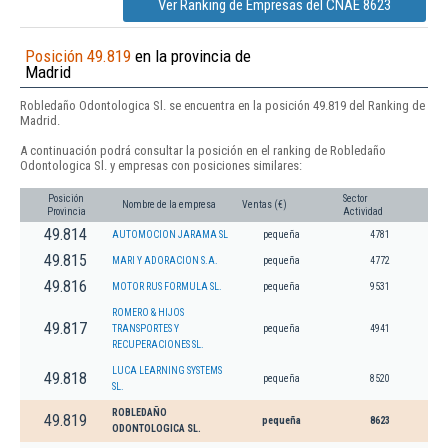
Ver Ranking de Empresas del CNAE 8623
Posición 49.819
en la provincia de
Madrid
Robledaño Odontologica Sl. se encuentra en la posición 49.819 del Ranking de
Madrid.
A continuación podrá consultar la posición en el ranking de Robledaño
Odontologica Sl. y empresas con posiciones similares:
Posición
Sector
Nombre de la empresa
Ventas (€)
Provincia
Actividad
49.814
AUTOMOCION JARAMA SL
pequeña
4781
49.815
MARI Y ADORACION S.A.
pequeña
4772
49.816
MOTOR RUS FORMULA SL.
pequeña
9531
ROMERO & HIJOS
49.817
TRANSPORTES Y
pequeña
4941
RECUPERACIONES SL.
LUCA LEARNING SYSTEMS
49.818
pequeña
8520
SL.
ROBLEDAÑO
49.819
pequeña
8623
ODONTOLOGICA SL.