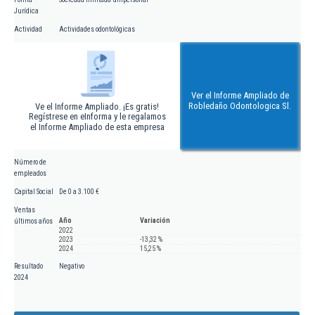
Jurídica
Actividad
Actividades odontológicas
Ver el Informe Ampliado de
Robledaño Odontologica Sl.
Ve el Informe Ampliado. ¡Es gratis!
Regístrese en eInforma y le regalamos
el Informe Ampliado de esta empresa
Número de
empleados
Capital Social
De 0 a 3.100 €
Ventas
Año
Variación
últimos años
2022
2023
-13,32 %
2024
15,25 %
Resultado
Negativo
2024