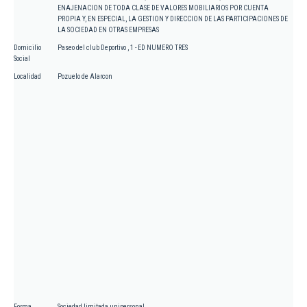
ENAJENACION DE TODA CLASE DE VALORES MOBILIARIOS POR CUENTA
PROPIA Y, EN ESPECIAL, LA GESTION Y DIRECCION DE LAS PARTICIPACIONES DE
LA SOCIEDAD EN OTRAS EMPRESAS
Domicilio
Paseo del club Deportivo , 1 - ED NUMERO TRES
Social
Localidad
Pozuelo de Alarcon
Forma
Sociedad limitada unipersonal