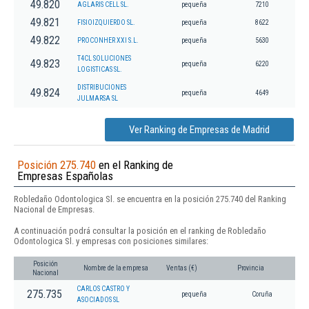
49.820
AGLARIS CELL SL.
pequeña
7210
49.821
FISIOIZQUIERDO SL.
pequeña
8622
49.822
PROCONHER XXI S.L.
pequeña
5630
T4CL SOLUCIONES
49.823
pequeña
6220
LOGISTICAS SL.
DISTRIBUCIONES
49.824
pequeña
4649
JULMARSA SL
Ver Ranking de Empresas de Madrid
Posición 275.740
en el Ranking de
Empresas Españolas
Robledaño Odontologica Sl. se encuentra en la posición 275.740 del Ranking
Nacional de Empresas.
A continuación podrá consultar la posición en el ranking de Robledaño
Odontologica Sl. y empresas con posiciones similares:
Posición
Nombre de la empresa
Ventas (€)
Provincia
Nacional
CARLOS CASTRO Y
275.735
pequeña
Coruña
ASOCIADOS SL