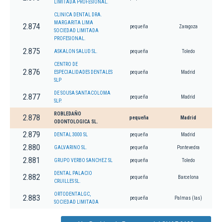
LIMITADA PROFESIONAL.
CLINICA DENTAL DRA.
MARGARITA LIMA
2.874
pequeña
Zaragoza
SOCIEDAD LIMITADA
PROFESIONAL.
2.875
ASKALON SALUD SL.
pequeña
Toledo
CENTRO DE
2.876
ESPECIALIDADES DENTALES
pequeña
Madrid
SLP
DE SOUSA SANTACOLOMA
2.877
pequeña
Madrid
SLP.
ROBLEDAÑO
2.878
pequeña
Madrid
ODONTOLOGICA SL.
2.879
DENTAL 3000 SL
pequeña
Madrid
2.880
GALVARINO SL.
pequeña
Pontevedra
2.881
GRUPO VERBO SANCHEZ SL
pequeña
Toledo
DENTAL PALACIO
2.882
pequeña
Barcelona
CRUILLES SL.
ORTODENTALGC,
2.883
pequeña
Palmas (las)
SOCIEDAD LIMITADA