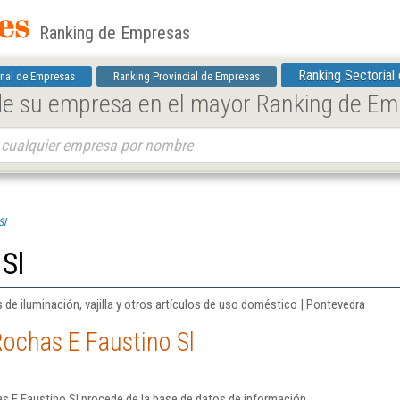
Ranking de Empresas
Ranking Sectorial
nal de Empresas
Ranking Provincial de Empresas
 de su empresa en el mayor Ranking de E
Sl
Sl
de iluminación, vajilla y otros artículos de uso doméstico | Pontevedra
ochas E Faustino Sl
s E Faustino Sl procede de la base de datos de información