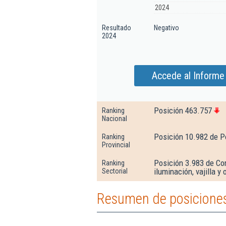
2024
Resultado
Negativo
2024
Accede al Informe
Posición 463.757
Ranking
Nacional
Posición 10.982 de P
Ranking
Provincial
Posición 3.983 de Co
Ranking
iluminación, vajilla y
Sectorial
Resumen de posiciones