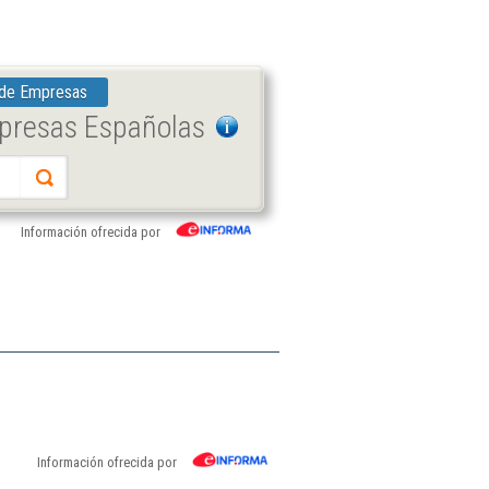
 de Empresas
mpresas Españolas
Información ofrecida por
Información ofrecida por