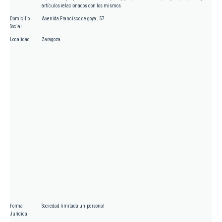
artículos relacionados con los mismos
Domicilio
Avenida Francisco de goya , 57
Social
Localidad
Zaragoza
Forma
Sociedad limitada unipersonal
Jurídica