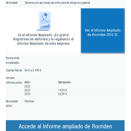
Actividad
Comercio al por mayor de artículos de relojería y joyería
Ver el Informe Ampliado
de Rocriden 2012 Sl.
Ve el Informe Ampliado. ¡Es gratis!
Regístrese en eInforma y le regalamos el
Informe Ampliado de esta empresa
Número de
empleados
Capital Social
De 0 a 3.100 €
Ventas
Año
Variación
últimos años
2022
2023
14,96 %
2024
26,99 %
Resultado
Positivo
2024
Accede al Informe ampliado de Rocriden