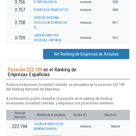
3.756
D-TRES CALEAO SL
mediana
5520
3.757
FUNKY BOX CREATIVITY SL.
mediana
4690
GESTION INTEGRAL
3.758
ECOLOGICA DE RESIDUOS
mediana
3811
SL
CASA MORAN 1933
3.759
mediana
5611
SOCIEDAD LIMITADA.
Ver Ranking de Empresas de Asturias
Posición 222.199
en el Ranking de
Empresas Españolas
Rodrica Inversiones Sociedad Limitada. se encuentra en la posición 222.199
del Ranking Nacional de Empresas.
A continuación podrá consultar la posición en el ranking de Rodrica
Inversiones Sociedad Limitada. y empresas con posiciones similares:
Posición
Nombre de la empresa
Ventas (€)
Provincia
Nacional
JUGALVA SERVICIO DE
222.194
mediana
Madrid
REPARACIONES SL.