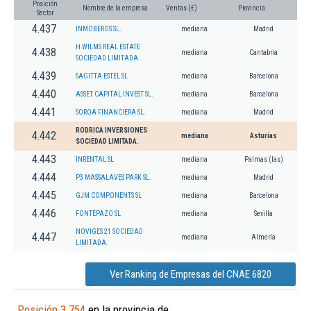
Posición
Nombre de la empresa
Ventas (€)
Provincia
Sector
4.437
INMOBEROS SL.
mediana
Madrid
H WILMS REAL ESTATE
4.438
mediana
Cantabria
SOCIEDAD LIMITADA.
4.439
SAGITTA ESTEL SL
mediana
Barcelona
4.440
ASSET CAPITAL INVEST SL.
mediana
Barcelona
4.441
SOROA FINANCIERA SL.
mediana
Madrid
RODRICA INVERSIONES
4.442
mediana
Asturias
SOCIEDAD LIMITADA.
4.443
INRENTAL SL
mediana
Palmas (las)
4.444
P3 MASSALAVES PARK SL.
mediana
Madrid
4.445
GJM COMPONENTS SL
mediana
Barcelona
4.446
FONTEPAZO SL
mediana
Sevilla
NOVIGES 21 SOCIEDAD
4.447
mediana
Almería
LIMITADA.
Ver Ranking de Empresas del CNAE 6820
Posición 3.754
en la provincia de