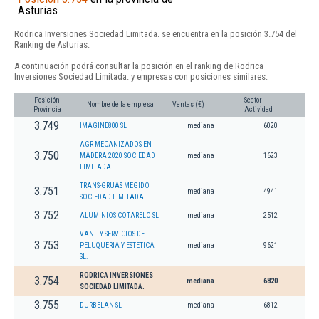
Asturias
Rodrica Inversiones Sociedad Limitada. se encuentra en la posición 3.754 del
Ranking de Asturias.
A continuación podrá consultar la posición en el ranking de Rodrica
Inversiones Sociedad Limitada. y empresas con posiciones similares:
Posición
Sector
Nombre de la empresa
Ventas (€)
Provincia
Actividad
3.749
IMAGINE800 SL
mediana
6020
AGR MECANIZADOS EN
3.750
MADERA 2020 SOCIEDAD
mediana
1623
LIMITADA.
TRANS-GRUAS MEGIDO
3.751
mediana
4941
SOCIEDAD LIMITADA.
3.752
ALUMINIOS COTARELO SL
mediana
2512
VANITY SERVICIOS DE
3.753
PELUQUERIA Y ESTETICA
mediana
9621
SL.
RODRICA INVERSIONES
3.754
mediana
6820
SOCIEDAD LIMITADA.
3.755
DURBELAN SL
mediana
6812