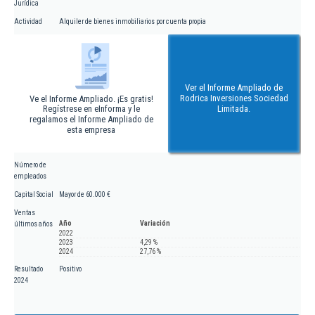
Jurídica
Actividad
Alquiler de bienes inmobiliarios por cuenta propia
Ver el Informe Ampliado de
Rodrica Inversiones Sociedad
Ve el Informe Ampliado. ¡Es gratis!
Regístrese en eInforma y le
Limitada.
regalamos el Informe Ampliado de
esta empresa
Número de
empleados
Capital Social
Mayor de 60.000 €
Ventas
Año
Variación
últimos años
2022
2023
4,29 %
2024
27,76 %
Resultado
Positivo
2024