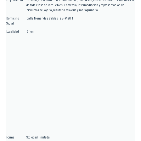
Objeto Social
Gestión, arrendamiento, rehabilitación, promoción, construcción e intermediación
de toda clase de inmuebles. Comercio, intermediación y representación de
productos de joyería, bisutería relojería y marroquinería
Domicilio
Calle Menendez Valdes , 25 - PISO 1
Social
Localidad
Gijon
Forma
Sociedad limitada