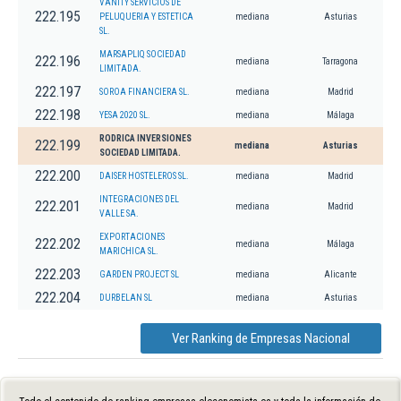
VANITY SERVICIOS DE
222.195
PELUQUERIA Y ESTETICA
mediana
Asturias
SL.
MARSAPLIQ SOCIEDAD
222.196
mediana
Tarragona
LIMITADA.
222.197
SOROA FINANCIERA SL.
mediana
Madrid
222.198
YESA 2020 SL.
mediana
Málaga
RODRICA INVERSIONES
222.199
mediana
Asturias
SOCIEDAD LIMITADA.
222.200
DAISER HOSTELEROS SL.
mediana
Madrid
INTEGRACIONES DEL
222.201
mediana
Madrid
VALLE SA.
EXPORTACIONES
222.202
mediana
Málaga
MARICHICA SL.
222.203
GARDEN PROJECT SL
mediana
Alicante
222.204
DURBELAN SL
mediana
Asturias
Ver Ranking de Empresas Nacional