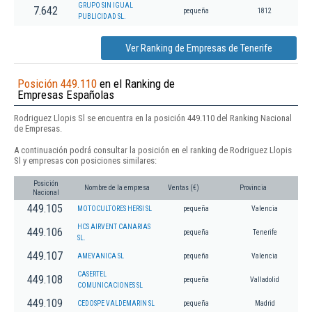
GRUPO SIN IGUAL
7.642
pequeña
1812
PUBLICIDAD SL.
Ver Ranking de Empresas de Tenerife
Posición 449.110
en el Ranking de
Empresas Españolas
Rodriguez Llopis Sl se encuentra en la posición 449.110 del Ranking Nacional
de Empresas.
A continuación podrá consultar la posición en el ranking de Rodriguez Llopis
Sl y empresas con posiciones similares:
Posición
Nombre de la empresa
Ventas (€)
Provincia
Nacional
449.105
MOTOCULTORES HERSI SL
pequeña
Valencia
HCS AIRVENT CANARIAS
449.106
pequeña
Tenerife
SL.
449.107
AMEVANICA SL
pequeña
Valencia
CASERTEL
449.108
pequeña
Valladolid
COMUNICACIONES SL
449.109
CEDOSPE VALDEMARIN SL
pequeña
Madrid