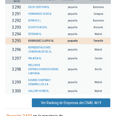
Sector
3.290
EDUVI GESTIONS SL.
pequeña
Barcelona
3.291
HERNANDEZ SILBE SL
pequeña
Zaragoza
3.292
BFPACK S.L.
pequeña
Barcelona
3.293
SUUNTOHAUS SL.
pequeña
Alicante
3.294
ESTERIAB SL.
pequeña
Madrid
3.295
RODRIGUEZ LLOPIS SL
pequeña
Tenerife
REPRESENTACIONES
3.296
pequeña
Madrid
COMERCIALES VEL SL.
3.297
PALATEA SL.
pequeña
Coruña
WELLINOX
3.298
DISTRIBUCIONES SOCIEDAD
pequeña
Sevilla
LIMITADA.
SUNRISE COMPRAS Y
3.299
pequeña
Madrid
DESARROLLOS, S.A.
3.300
GALLERY HORSE SL.
pequeña
Madrid
Ver Ranking de Empresas del CNAE 4619