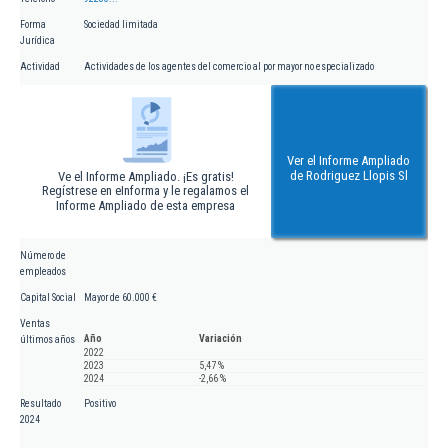
Forma
Sociedad limitada
Jurídica
Actividad
Actividades de los agentes del comercio al por mayor no especializado
Ver el Informe Ampliado
de Rodriguez Llopis Sl
Ve el Informe Ampliado. ¡Es gratis!
Regístrese en eInforma y le regalamos el
Informe Ampliado de esta empresa
Número de
empleados
Capital Social
Mayor de 60.000 €
Ventas
Año
Variación
últimos años
2022
2023
5,47 %
2024
-2,66 %
Resultado
Positivo
2024