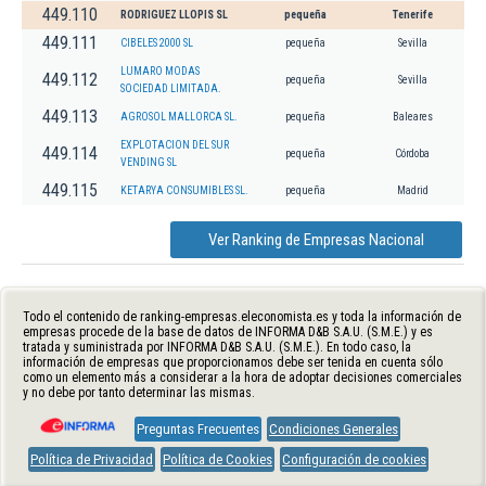
449.110
RODRIGUEZ LLOPIS SL
pequeña
Tenerife
449.111
CIBELES 2000 SL
pequeña
Sevilla
LUMARO MODAS
449.112
pequeña
Sevilla
SOCIEDAD LIMITADA.
449.113
AGROSOL MALLORCA SL.
pequeña
Baleares
EXPLOTACION DEL SUR
449.114
pequeña
Córdoba
VENDING SL
449.115
KETARYA CONSUMIBLES SL.
pequeña
Madrid
Ver Ranking de Empresas Nacional
Todo el contenido de ranking-empresas.eleconomista.es y toda la información de
empresas procede de la base de datos de INFORMA D&B S.A.U. (S.M.E.) y es
tratada y suministrada por INFORMA D&B S.A.U. (S.M.E.). En todo caso, la
información de empresas que proporcionamos debe ser tenida en cuenta sólo
como un elemento más a considerar a la hora de adoptar decisiones comerciales
y no debe por tanto determinar las mismas.
Preguntas Frecuentes
Condiciones Generales
Política de Privacidad
Política de Cookies
Configuración de cookies