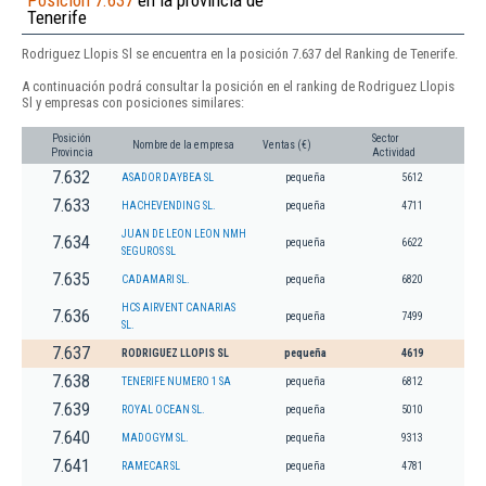
Posición 7.637
en la provincia de
Tenerife
Rodriguez Llopis Sl se encuentra en la posición 7.637 del Ranking de Tenerife.
A continuación podrá consultar la posición en el ranking de Rodriguez Llopis
Sl y empresas con posiciones similares:
Posición
Sector
Nombre de la empresa
Ventas (€)
Provincia
Actividad
7.632
ASADOR DAYBEA SL
pequeña
5612
7.633
HACHEVENDING SL.
pequeña
4711
JUAN DE LEON LEON NMH
7.634
pequeña
6622
SEGUROS SL
7.635
CADAMARI SL.
pequeña
6820
HCS AIRVENT CANARIAS
7.636
pequeña
7499
SL.
7.637
RODRIGUEZ LLOPIS SL
pequeña
4619
7.638
TENERIFE NUMERO 1 SA
pequeña
6812
7.639
ROYAL OCEAN SL.
pequeña
5010
7.640
MADOGYM SL.
pequeña
9313
7.641
RAMECAR SL
pequeña
4781