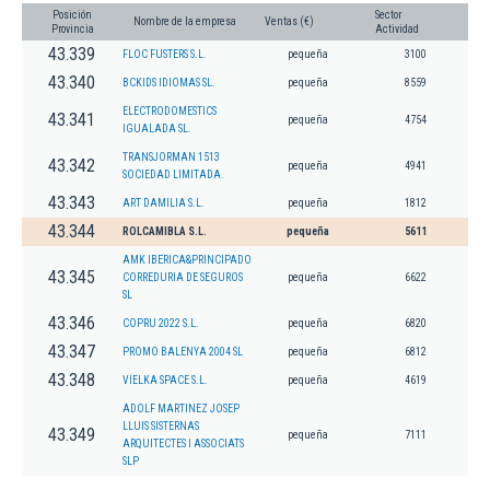
Posición
Sector
Nombre de la empresa
Ventas (€)
Provincia
Actividad
43.339
FLOC FUSTERS S.L.
pequeña
3100
43.340
BCKIDS IDIOMAS SL.
pequeña
8559
ELECTRODOMESTICS
43.341
pequeña
4754
IGUALADA SL.
TRANSJORMAN 1513
43.342
pequeña
4941
SOCIEDAD LIMITADA.
43.343
ART DAMILIA S.L.
pequeña
1812
43.344
ROLCAMIBLA S.L.
pequeña
5611
AMK IBERICA&PRINCIPADO
43.345
CORREDURIA DE SEGUROS
pequeña
6622
SL
43.346
COPRU 2022 S.L.
pequeña
6820
43.347
PROMO BALENYA 2004 SL
pequeña
6812
43.348
VIELKA SPACE S.L.
pequeña
4619
ADOLF MARTINEZ JOSEP
LLUIS SISTERNAS
43.349
pequeña
7111
ARQUITECTES I ASSOCIATS
SLP