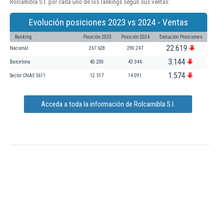
Rolcamibla S.l. por cada uno de los rankings según sus ventas:
Evolución posiciones 2023 vs 2024 - Ventas
Ranking
Posición 2023
Posición 2024
Evolución Posiciones
22.619
Nacional
267.628
290.247
3.144
Barcelona
40.200
43.344
1.574
Sector CNAE 5611
12.517
14.091
Acceda a toda la información de Rolcamibla S.l.