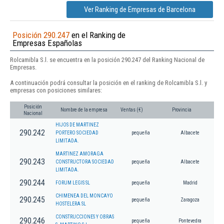
Ver Ranking de Empresas de Barcelona
Posición 290.247
en el Ranking de
Empresas Españolas
Rolcamibla S.l. se encuentra en la posición 290.247 del Ranking Nacional de
Empresas.
A continuación podrá consultar la posición en el ranking de Rolcamibla S.l. y
empresas con posiciones similares:
Posición
Nombre de la empresa
Ventas (€)
Provincia
Nacional
HIJOS DE MARTINEZ
290.242
PORTERO SOCIEDAD
pequeña
Albacete
LIMITADA.
MARTINEZ AMORAGA
290.243
CONSTRUCTORA SOCIEDAD
pequeña
Albacete
LIMITADA.
290.244
FORUM LEGIS SL
pequeña
Madrid
CHIMENEA DEL MONCAYO
290.245
pequeña
Zaragoza
HOSTELERA SL
CONSTRUCCIONES Y OBRAS
290.246
pequeña
Pontevedra