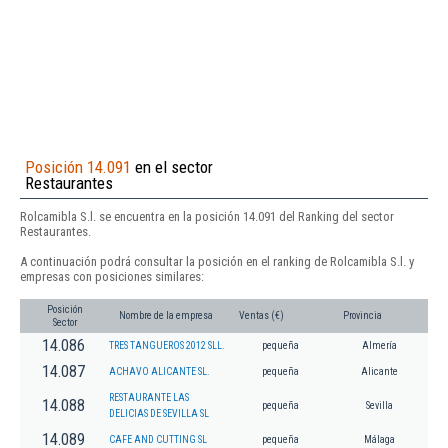
Posición 14.091
en el sector
Restaurantes
Rolcamibla S.l. se encuentra en la posición 14.091 del Ranking del sector
Restaurantes.
A continuación podrá consultar la posición en el ranking de Rolcamibla S.l. y
empresas con posiciones similares:
Posición
Nombre de la empresa
Ventas (€)
Provincia
Sector
14.086
TRES TANGUEROS 2012 SLL.
pequeña
Almería
14.087
ACHAVO ALICANTE SL.
pequeña
Alicante
RESTAURANTE LAS
14.088
pequeña
Sevilla
DELICIAS DE SEVILLA SL
14.089
CAFE AND CUTTING SL
pequeña
Málaga