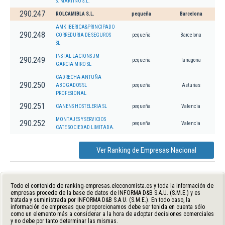
S. MARTINO S.L.
290.247
ROLCAMIBLA S.L.
pequeña
Barcelona
AMK IBERICA&PRINCIPADO
290.248
CORREDURIA DE SEGUROS
pequeña
Barcelona
SL
INSTAL LACIONS JM
290.249
pequeña
Tarragona
GARCIA MIRO SL
CADRECHA-ANTUÑA
290.250
ABOGADOS SL
pequeña
Asturias
PROFESIONAL
290.251
CANENS HOSTELERIA SL
pequeña
Valencia
MONTAJES Y SERVICIOS
290.252
pequeña
Valencia
CATE SOCIEDAD LIMITADA.
Ver Ranking de Empresas Nacional
Todo el contenido de ranking-empresas.eleconomista.es y toda la información de
empresas procede de la base de datos de INFORMA D&B S.A.U. (S.M.E.) y es
tratada y suministrada por INFORMA D&B S.A.U. (S.M.E.). En todo caso, la
información de empresas que proporcionamos debe ser tenida en cuenta sólo
como un elemento más a considerar a la hora de adoptar decisiones comerciales
y no debe por tanto determinar las mismas.