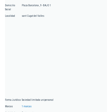
Domicilio
Plaza Barcelona , 9 - BAJO 1
Social
Localidad
sant Cugat del Valles
Forma Jurídica
Sociedad limitada unipersonal
Marcas
1 marcas