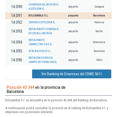
CHIMENEA DEL MONCAYO
14.090
pequeña
Zaragoza
HOSTELERA SL
14.091
ROLCAMIBLA S.L.
pequeña
Barcelona
14.092
CANENS HOSTELERIA SL
pequeña
Valencia
RESTAURANTE HOMENAJE,
14.093
pequeña
Sevilla
SOCIEDAD LIMITADA.
RESTAURANTE
14.094
pequeña
Salamanca
CARMELITAS G & D SL.
14.095
AYALA & HOQUE S.L.
pequeña
Barcelona
RESTAURACIONES DEL
14.096
pequeña
Cádiz
CAMPO DE GIBRALTAR SL.
Ver Ranking de Empresas del CNAE 5611
Posición 43.344
en la provincia de
Barcelona
Rolcamibla S.l. se encuentra en la posición 43.344 del Ranking de Barcelona.
A continuación podrá consultar la posición en el ranking de Rolcamibla S.l. y
empresas con posiciones similares: