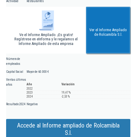
Actividad
Restaurantes
Ver el Informe Ampliado
de Rolcamibla S.l.
Ve el Informe Ampliado. ¡Es gratis!
Regístrese en eInforma y le regalamos el
Informe Ampliado de esta empresa
Número de
empleados
Capital Social
Mayor de 60.000 €
Ventas últimos
Año
Variación
años
2022
2023
19,47 %
2024
-2,53 %
Resultado 2024
Negativo
Accede al Informe ampliado de Rolcamibla
S.l.