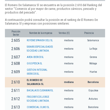
El Romero De Salamanca Sl se encuentra en la posición 2.610 del Ranking del
sector "Comercio al por mayor de carne, productos cárnicos; pescado y
productos del pescado".
A continuación podrá consultar la posición en el ranking de El Romero De
Salamanca Sl y empresas con posiciones similares:
Posición
Nombre de la empresa
Ventas (€)
Provincia
Sector
2.605
ROYEME SPANISH DELI SL
mediana
Salamanca
SIBARIS ESPECIALIDADES
2.606
mediana
La Rioja
SOCIEDAD LIMITADA.
2.607
AREA IBERICS SL
mediana
Gerona
2.608
GIGOPESCA SL
mediana
Málaga
GESTION INTEGRAL
2.609
mediana
Huelva
IBERICOS SL.
EL ROMERO DE
2.610
mediana
Barcelona
SALAMANCA SL
2.611
BACALAOS CUBAMAR SL
mediana
Gipuzkoa
FRIGORIFICOS JORGE
2.612
mediana
Asturias
SOCIEDAD LIMITADA.
2.613
COMERCIAL OLMO SL
mediana
Barcelona