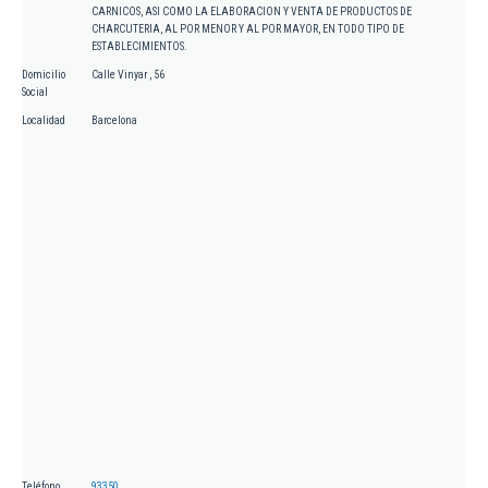
CARNICOS, ASI COMO LA ELABORACION Y VENTA DE PRODUCTOS DE
CHARCUTERIA, AL POR MENOR Y AL POR MAYOR, EN TODO TIPO DE
ESTABLECIMIENTOS.
Domicilio
Calle Vinyar , 56
Social
Localidad
Barcelona
Teléfono
93350...