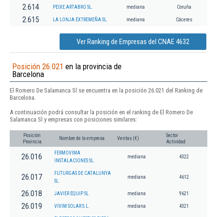
2.614
PEIXE ARTABRO SL.
mediana
Coruña
2.615
LA LONJA EXTREMEÑA SL.
mediana
Cáceres
Ver Ranking de Empresas del CNAE 4632
Posición 26.021
en la provincia de
Barcelona
El Romero De Salamanca Sl se encuentra en la posición 26.021 del Ranking de
Barcelona.
A continuación podrá consultar la posición en el ranking de El Romero De
Salamanca Sl y empresas con posiciones similares:
Posición
Sector
Nombre de la empresa
Ventas (€)
Provincia
Actividad
FERMOVIMA
26.016
mediana
4322
INSTALACIONES SL.
FUTURGAS DE CATALUNYA
26.017
mediana
4612
SL.
26.018
JAVIER EQUIP SL
mediana
9621
26.019
VIVIM SOLAR S.L.
mediana
4321