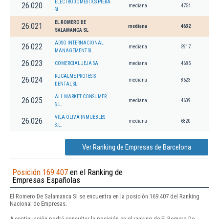
ELECTRODOMESTICS PIERA
26.020
mediana
4754
SL
EL ROMERO DE
26.021
mediana
4632
SALAMANCA SL
ADSO INTERNACIONAL
26.022
mediana
5917
MANAGEMENT SL.
26.023
COMERCIAL JEJA SA
mediana
4685
RUCALME PROTESIS
26.024
mediana
8623
DENTAL SL
ALL MARKET CONSUMER
26.025
mediana
4639
S.L.
VILA OLIVA INMUEBLES
26.026
mediana
6820
S.L.
Ver Ranking de Empresas de Barcelona
Posición 169.407
en el Ranking de
Empresas Españolas
El Romero De Salamanca Sl se encuentra en la posición 169.407 del Ranking
Nacional de Empresas.
A continuación podrá consultar la posición en el ranking de El Romero De