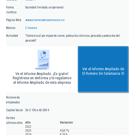
Forma
Sociedad limitada unipersonal
Jurídica
Página Web
www.elromerodesalamanca.es
Marcas
2 marcas
Actividad
"Comercio al por mayor de carne, productos cárnicos; pescado y productos del
pescado"
Ver el Informe Ampliado de
El Romero De Salamanca Sl
Ve el Informe Ampliado. ¡Es gratis!
Regístrese en eInforma y le regalamos
el Informe Ampliado de esta empresa
Número de
empleados
Capital Social
De 3.100 a 60.000 €
Ventas
Año
Variación
últimos años
2022
2023
45,87 %
2024
8,18 %