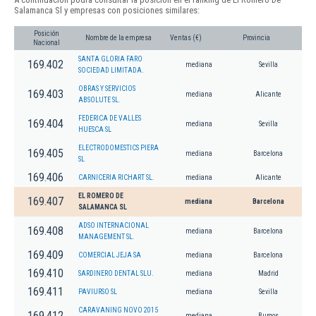
Salamanca Sl y empresas con posiciones similares:
Posición
Nombre de la empresa
Ventas (€)
Provincia
Nacional
SANTA GLORIA FARO
169.402
mediana
Sevilla
SOCIEDAD LIMITADA.
OBRAS Y SERVICIOS
169.403
mediana
Alicante
ABSOLUTE SL.
FEDERICA DE VALLES
169.404
mediana
Sevilla
HUESCA SL
ELECTRODOMESTICS PIERA
169.405
mediana
Barcelona
SL
169.406
CARNICERIA RICHART SL.
mediana
Alicante
EL ROMERO DE
169.407
mediana
Barcelona
SALAMANCA SL
ADSO INTERNACIONAL
169.408
mediana
Barcelona
MANAGEMENT SL.
169.409
COMERCIAL JEJA SA
mediana
Barcelona
169.410
SARDINERO DENTAL SLU.
mediana
Madrid
169.411
PAVIURSO SL
mediana
Sevilla
CARAVANING NOVO 2015
169.412
mediana
Burgos