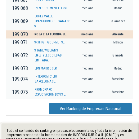
199.067
CERA 23 BCN SL.
mediana
Barcelona
199.068
IZEN DOCUMENTALES SL.
mediana
Madrid
LOPEZ VALLE
199.069
TRANSPORTES DE GANADO
mediana
Salamanca
S.L.
199.070
ROSA 2. LA FLORIDA SL.
mediana
Alicante
199.071
SKYHIGH GOURMET SL.
mediana
Málaga
SHANE WILLIAMS
199.072
LIFESTYLE SOCIEDAD
mediana
Granada
LIMITADA.
199.073
EDN MADRID SLP.
mediana
Madrid
INTERDOMICILIO
199.074
mediana
Barcelona
BARCELONA SL.
PROMOPARC
199.075
mediana
Barcelona
EXPLOTACION BCN S.L.
Ver Ranking de Empresas Nacional
Todo el contenido de ranking-empresas.eleconomista.es y toda la información de
empresas procede de la base de datos de INFORMA D&B S.A.U. (S.M.E.) y es