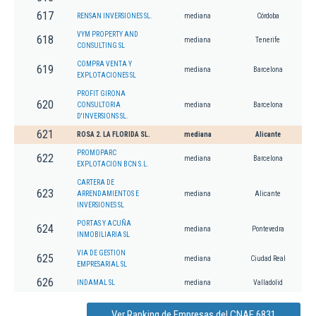
617
RENSAN INVERSIONES SL.
mediana
Córdoba
VYM PROPERTY AND
618
mediana
Tenerife
CONSULTING SL
COMPRA VENTA Y
619
mediana
Barcelona
EXPLOTACIONES SL
PROFIT GIRONA
620
CONSULTORIA
mediana
Barcelona
D'INVERSIONS SL.
621
ROSA 2. LA FLORIDA SL.
mediana
Alicante
PROMOPARC
622
mediana
Barcelona
EXPLOTACION BCN S.L.
CARTERA DE
623
ARRENDAMIENTOS E
mediana
Alicante
INVERSIONES SL
PORTAS Y ACUÑA
624
mediana
Pontevedra
INMOBILIARIA SL
VIA DE GESTION
625
mediana
Ciudad Real
EMPRESARIAL SL
626
INDAMAL SL
mediana
Valladolid
Ver Ranking de Empresas del CNAE 6831