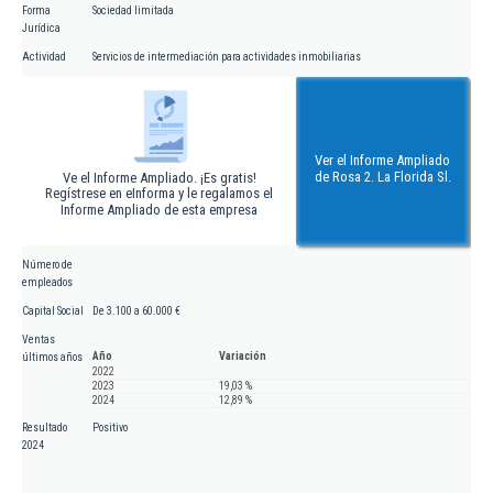
Forma
Sociedad limitada
Jurídica
Actividad
Servicios de intermediación para actividades inmobiliarias
Ver el Informe Ampliado
de Rosa 2. La Florida Sl.
Ve el Informe Ampliado. ¡Es gratis!
Regístrese en eInforma y le regalamos el
Informe Ampliado de esta empresa
Número de
empleados
Capital Social
De 3.100 a 60.000 €
Ventas
Año
Variación
últimos años
2022
2023
19,03 %
2024
12,89 %
Resultado
Positivo
2024