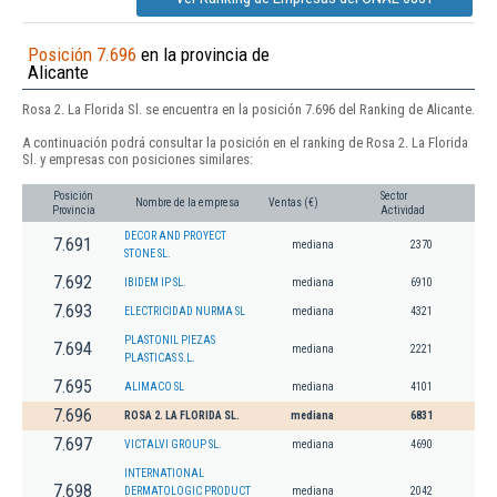
Posición 7.696
en la provincia de
Alicante
Rosa 2. La Florida Sl. se encuentra en la posición 7.696 del Ranking de Alicante.
A continuación podrá consultar la posición en el ranking de Rosa 2. La Florida
Sl. y empresas con posiciones similares:
Posición
Sector
Nombre de la empresa
Ventas (€)
Provincia
Actividad
DECOR AND PROYECT
7.691
mediana
2370
STONE SL.
7.692
IBIDEM IP SL.
mediana
6910
7.693
ELECTRICIDAD NURMA SL
mediana
4321
PLASTONIL PIEZAS
7.694
mediana
2221
PLASTICAS S.L.
7.695
ALIMACO SL
mediana
4101
7.696
ROSA 2. LA FLORIDA SL.
mediana
6831
7.697
VICTALVI GROUP SL.
mediana
4690
INTERNATIONAL
7.698
DERMATOLOGIC PRODUCT
mediana
2042