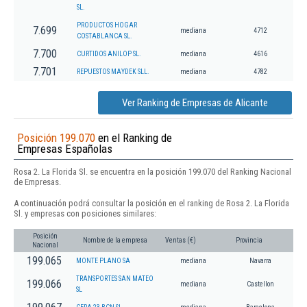
SL.
PRODUCTOS HOGAR
7.699
mediana
4712
COSTABLANCA SL.
7.700
CURTIDOS ANILOP SL.
mediana
4616
7.701
REPUESTOS MAYDEK SLL.
mediana
4782
Ver Ranking de Empresas de Alicante
Posición 199.070
en el Ranking de
Empresas Españolas
Rosa 2. La Florida Sl. se encuentra en la posición 199.070 del Ranking Nacional
de Empresas.
A continuación podrá consultar la posición en el ranking de Rosa 2. La Florida
Sl. y empresas con posiciones similares:
Posición
Nombre de la empresa
Ventas (€)
Provincia
Nacional
199.065
MONTE PLANO SA
mediana
Navarra
TRANSPORTES SAN MATEO
199.066
mediana
Castellon
SL