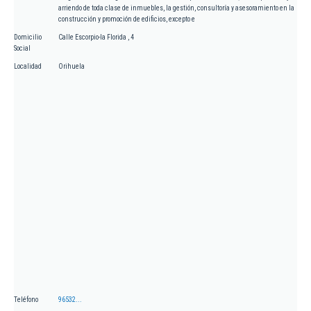
arriendo de toda clase de inmuebles, la gestión, consultoría y asesoramiento en la
construcción y promoción de edificios, excepto e
Domicilio
Calle Escorpio-la Florida , 4
Social
Localidad
Orihuela
Teléfono
96532...