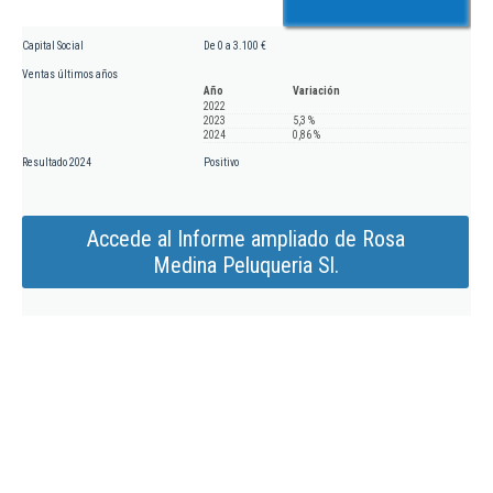
Capital Social
De 0 a 3.100 €
Ventas últimos años
Año
Variación
2022
2023
5,3 %
2024
0,86 %
Resultado 2024
Positivo
Accede al Informe ampliado de Rosa
Medina Peluqueria Sl.