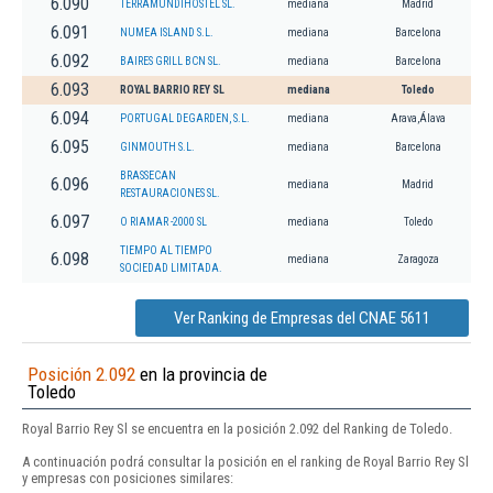
6.090
TERRAMUNDIHOSTEL SL.
mediana
Madrid
6.091
NUMEA ISLAND S.L.
mediana
Barcelona
6.092
BAIRES GRILL BCN SL.
mediana
Barcelona
6.093
ROYAL BARRIO REY SL
mediana
Toledo
6.094
PORTUGAL DEGARDEN, S.L.
mediana
Arava,Álava
6.095
GINMOUTH S.L.
mediana
Barcelona
BRASSECAN
6.096
mediana
Madrid
RESTAURACIONES SL.
6.097
O RIAMAR -2000 SL
mediana
Toledo
TIEMPO AL TIEMPO
6.098
mediana
Zaragoza
SOCIEDAD LIMITADA.
Ver Ranking de Empresas del CNAE 5611
Posición 2.092
en la provincia de
Toledo
Royal Barrio Rey Sl se encuentra en la posición 2.092 del Ranking de Toledo.
A continuación podrá consultar la posición en el ranking de Royal Barrio Rey Sl
y empresas con posiciones similares: