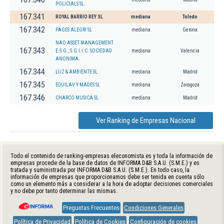
POLICIALS SL.
167.341
ROYAL BARRIO REY SL
mediana
Toledo
167.342
PAGES ALEGRI SL
mediana
Gerona
NAO ASSET MANAGEMENT
167.343
E.S.G., S.G.I.I.C. SOCIEDAD
mediana
Valencia
ANONIMA.
167.344
LUZ & AMBIENTE SL
mediana
Madrid
167.345
EQUILAV Y MADES SL
mediana
Zaragoza
167.346
CHARCO MUSICA SL.
mediana
Madrid
Ver Ranking de Empresas Nacional
Todo el contenido de ranking-empresas.eleconomista.es y toda la información de
empresas procede de la base de datos de INFORMA D&B S.A.U. (S.M.E.) y es
tratada y suministrada por INFORMA D&B S.A.U. (S.M.E.). En todo caso, la
información de empresas que proporcionamos debe ser tenida en cuenta sólo
como un elemento más a considerar a la hora de adoptar decisiones comerciales
y no debe por tanto determinar las mismas.
Preguntas Frecuentes
Condiciones Generales
Política de Privacidad
Política de Cookies
Configuración de cookies