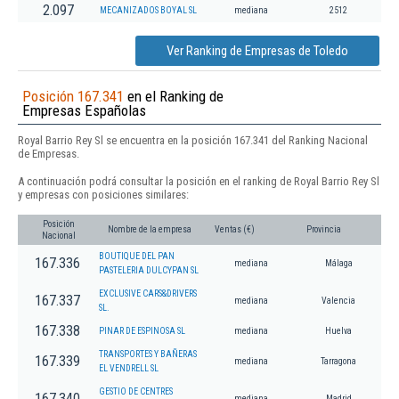
2.097
MECANIZADOS BOYAL SL
mediana
2512
Ver Ranking de Empresas de Toledo
Posición 167.341
en el Ranking de
Empresas Españolas
Royal Barrio Rey Sl se encuentra en la posición 167.341 del Ranking Nacional
de Empresas.
A continuación podrá consultar la posición en el ranking de Royal Barrio Rey Sl
y empresas con posiciones similares:
Posición
Nombre de la empresa
Ventas (€)
Provincia
Nacional
BOUTIQUE DEL PAN
167.336
mediana
Málaga
PASTELERIA DULCYPAN SL
EXCLUSIVE CARS&DRIVERS
167.337
mediana
Valencia
SL.
167.338
PINAR DE ESPINOSA SL
mediana
Huelva
TRANSPORTES Y BAÑERAS
167.339
mediana
Tarragona
EL VENDRELL SL
GESTIO DE CENTRES
167.340
mediana
Madrid