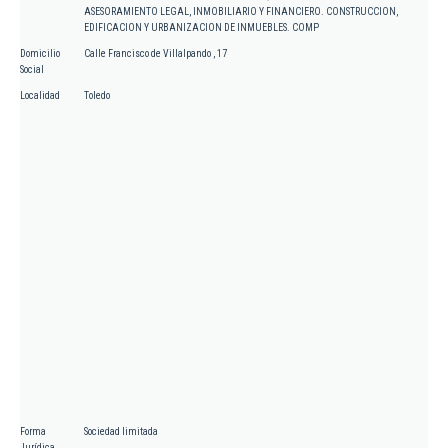
ASESORAMIENTO LEGAL, INMOBILIARIO Y FINANCIERO. CONSTRUCCION,
EDIFICACION Y URBANIZACION DE INMUEBLES. COMP
Domicilio
Calle Francisco de Villalpando , 17
Social
Localidad
Toledo
Forma
Sociedad limitada
Jurídica