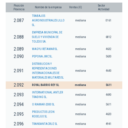
Posición
Sector
Nombre de la empresa
Ventas (€)
Provincia
Actividad
TRABAJOS
2.087
AGROINDUSTRIALES LILLO
mediana
0161
SL.
EMPRESA MUNICIPAL DE
2.088
SUELO Y VIVIENDA DE
mediana
6812
TOLEDO SA.
2.089
WAGYU RETAMAR SL.
mediana
4632
2.090
PEPONA JMC SL.
mediana
5630
DISTRIBUCION Y
REPRESENTACIONES
2.091
mediana
4643
INTERNACIONALES DE
MATERIALES MILITARES SL
2.092
ROYAL BARRIO REY SL
mediana
5611
INTERNATIONAL ANTLER
2.093
mediana
4690
TRADING SL.
2.094
O RIAMAR -2000 SL
mediana
5611
PRODUCTOS LEON
2.095
mediana
4633
RODELGO SL
2.096
TRANSANTACRUZ SL
mediana
4941