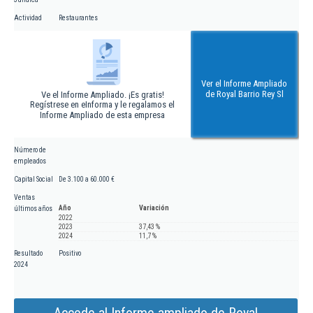
Actividad
Restaurantes
Ver el Informe Ampliado
de Royal Barrio Rey Sl
Ve el Informe Ampliado. ¡Es gratis!
Regístrese en eInforma y le regalamos el
Informe Ampliado de esta empresa
Número de
empleados
Capital Social
De 3.100 a 60.000 €
Ventas
Año
Variación
últimos años
2022
2023
37,43 %
2024
11,7 %
Resultado
Positivo
2024