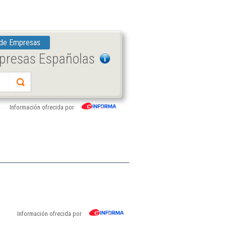
 de Empresas
mpresas Españolas
Información ofrecida por
Información ofrecida por