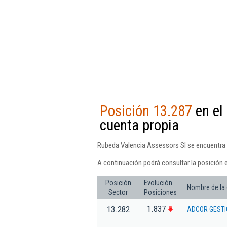
Posición 13.287
en el 
cuenta propia
Rubeda Valencia Assessors Sl se encuentra en
A continuación podrá consultar la posición 
Posición
Evolución
Nombre de la
Sector
Posiciones
1.837
13.282
ADCOR GESTI