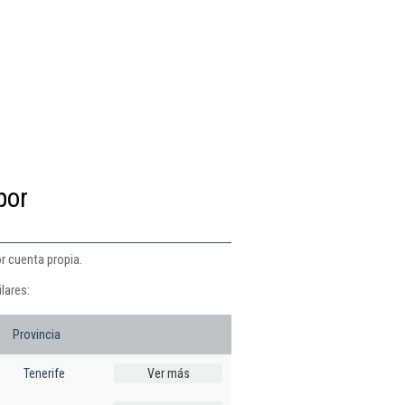
por
r cuenta propia.
lares:
Provincia
Tenerife
Ver más