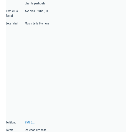
cliente particular
Domicilio
Avenida Pruna , 18
Social
Localidad
Moron de la Frontera
Teléfono
95485...
Forma
Sociedad limitada