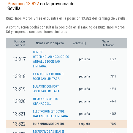
Posición 13.822
en la provincia de
Sevilla
Ruiz Hnos Moron Srl se encuentra en la posición 13.822 del Ranking de Sevilla.
A continuación podrá consultar la posición en el ranking de Ruiz Hnos Moron
Srl y empresas con posiciones similares:
Posición
Sector
Nombre de la empresa
Ventas (€)
Provincia
Actividad
CENTRO
OTORRINOLARINGOLOGICO
13.817
pequeña
8622
ANDALUZ SOCIEDAD
LIMITADA.
LA MAQUINA DE HUMO
13.818
pequeña
7311
SOCIEDAD LIMITADA.
DULASTIC CONFORT
13.819
pequeña
4690
SOCIEDAD LIMITADA.
HERMANOS DEL RIO
13.820
pequeña
4941
GRANADOS SL
ELECTRODOMESTICOS DE
13.821
pequeña
4755
GALA SOCIEDAD LIMITADA.
13.822
RUIZ HNOS MORON SRL
pequeña
7722
RECREATIVOS AS DE ASES