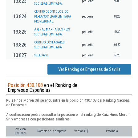
13.823
pequeña
9200
SOCIEDAD LIMITADA.
CENTRO ODONTOLOGICO
13.824
PEREA SOCIEDAD LIMITADA
pequeña
8623
PROFESIONAL.
ARENAL MARTIA BUSINESS
13.825
pequeña
5630
SOCIEDAD LIMITADA.
CORTIJO LOS LAGARES
13.826
pequeña
0150
SOCIEDAD LIMITADA
13.827
SOLEGA SL
pequeña
6820
Ver Ranking de Empresas de Sevilla
Posición 430.108
en el Ranking de
Empresas Españolas
Ruiz Hnos Moron Srl se encuentra en la posición 430.108 del Ranking Nacional
de Empresas.
A continuación podrá consultar la posición en el ranking de Ruiz Hnos Moron
Srl y empresas con posiciones similares:
Posición
Nombre de la empresa
Ventas (€)
Provincia
Nacional