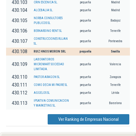
430.103
CRIN ESCENICA SL.
pequeña
Madrid
430.104
ALCEBALIA SL.
pequeña
Madrid
NORBA CONSULTORES
430.105
pequeña
Badajoz
PUBLICOS SL
430.106
BERNARDINO RENT SL
pequeña
Tenerife
CONSTRUCCIONES RUJAN
430.107
pequeña
Pontevedra
SL.
430.108
RUIZ HNOS MORON SRL
pequeña
Sevilla
LABORATORIOS
430.109
MICROMART SOCIEDAD
pequeña
Valencia
LIMITADA.
430.110
PASTOR ARAGON SL
pequeña
Zaragoza
430.111
COMO DECIA MI PADRE SL
pequeña
Tenerife
430.112
AGGELOS SL
pequeña
Lérida
IPSATIVA COMUNICACION
430.113
pequeña
Barcelona
Y MARKETING SL.
Ver Ranking de Empresas Nacional