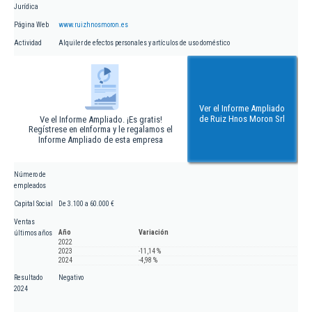
Jurídica
Página Web
www.ruizhnosmoron.es
Actividad
Alquiler de efectos personales y artículos de uso doméstico
Ver el Informe Ampliado
de Ruiz Hnos Moron Srl
Ve el Informe Ampliado. ¡Es gratis!
Regístrese en eInforma y le regalamos el
Informe Ampliado de esta empresa
Número de
empleados
Capital Social
De 3.100 a 60.000 €
Ventas
Año
Variación
últimos años
2022
2023
-11,14 %
2024
-4,98 %
Resultado
Negativo
2024