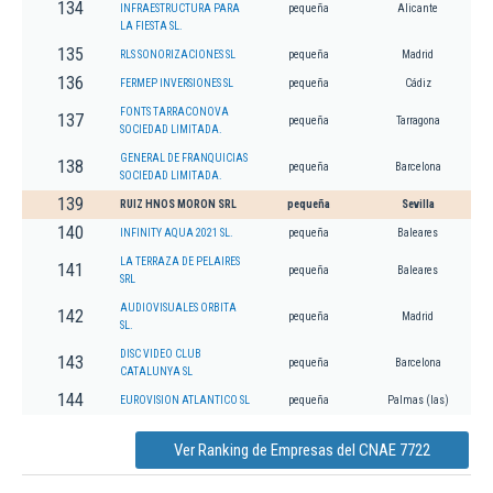
134
INFRAESTRUCTURA PARA
pequeña
Alicante
LA FIESTA SL.
135
RLS SONORIZACIONES SL
pequeña
Madrid
136
FERMEP INVERSIONES SL
pequeña
Cádiz
FONTS TARRACONOVA
137
pequeña
Tarragona
SOCIEDAD LIMITADA.
GENERAL DE FRANQUICIAS
138
pequeña
Barcelona
SOCIEDAD LIMITADA.
139
RUIZ HNOS MORON SRL
pequeña
Sevilla
140
INFINITY AQUA 2021 SL.
pequeña
Baleares
LA TERRAZA DE PELAIRES
141
pequeña
Baleares
SRL
AUDIOVISUALES ORBITA
142
pequeña
Madrid
SL.
DISC VIDEO CLUB
143
pequeña
Barcelona
CATALUNYA SL
144
EUROVISION ATLANTICO SL
pequeña
Palmas (las)
Ver Ranking de Empresas del CNAE 7722