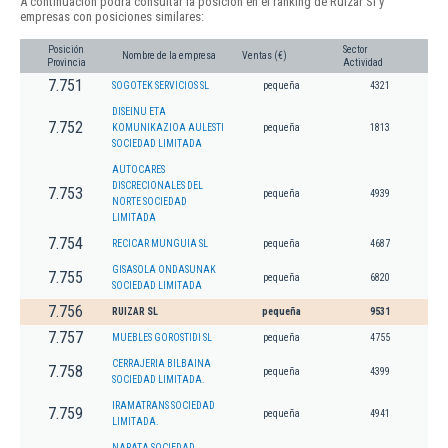
A continuación podrá consultar la posición en el ranking de Ruizar Sl y
empresas con posiciones similares:
Posición
Sector
Nombre de la empresa
Ventas (€)
Provincia
Actividad
7.751
SOGOTEK SERVICIOS SL
pequeña
4321
DISEINU ETA
7.752
KOMUNIKAZIOA AULESTI
pequeña
1813
SOCIEDAD LIMITADA
AUTOCARES
DISCRECIONALES DEL
7.753
pequeña
4939
NORTE SOCIEDAD
LIMITADA
7.754
RECICAR MUNGUIA SL
pequeña
4687
GISASOLA ONDASUNAK
7.755
pequeña
6820
SOCIEDAD LIMITADA
7.756
RUIZAR SL
pequeña
9531
7.757
MUEBLES GOROSTIDI SL
pequeña
4755
CERRAJERIA BILBAINA
7.758
pequeña
4399
SOCIEDAD LIMITADA.
IRAMATRANS SOCIEDAD
7.759
pequeña
4941
LIMITADA.
NARATA SOCIEDAD