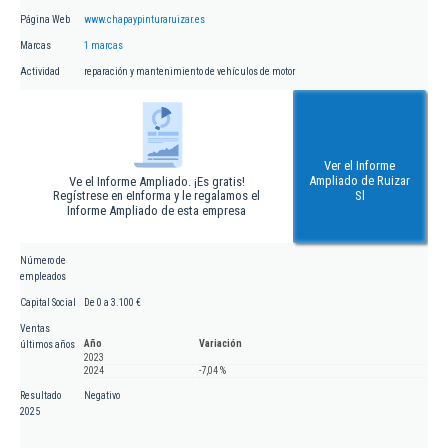
Página Web
www.chapaypinturaruizar.es
Marcas
1 marcas
Actividad
reparación y mantenimiento de vehículos de motor
Ver el Informe
Ampliado de Ruizar
Ve el Informe Ampliado. ¡Es gratis!
Regístrese en eInforma y le regalamos el
Sl
Informe Ampliado de esta empresa
Número de
empleados
Capital Social
De 0 a 3.100 €
Ventas
Año
Variación
últimos años
2023
2024
-7,04 %
Resultado
Negativo
2025