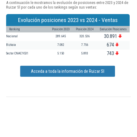
A continuación le mostramos la evolución de posiciones entre 2023 y 2024 de
Ruizar Sl por cada uno de los rankings según sus ventas:
Evolución posiciones 2023 vs 2024 - Ventas
Ranking
Posición 2023
Posición 2024
Evolución Posiciones
30.891
Nacional
289.645
320.536
674
Bizkaia
7.082
7.756
743
Sector CNAE 9531
5.150
5.893
Acceda a toda la información de Ruizar Sl