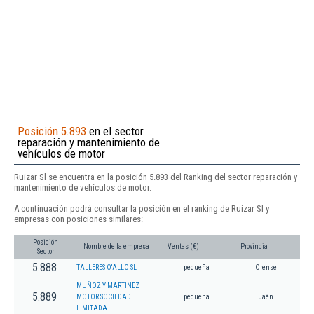
Posición 5.893
en el sector
reparación y mantenimiento de
vehículos de motor
Ruizar Sl se encuentra en la posición 5.893 del Ranking del sector reparación y
mantenimiento de vehículos de motor.
A continuación podrá consultar la posición en el ranking de Ruizar Sl y
empresas con posiciones similares:
Posición
Nombre de la empresa
Ventas (€)
Provincia
Sector
5.888
TALLERES O'ALLO SL
pequeña
Orense
MUÑOZ Y MARTINEZ
5.889
MOTOR SOCIEDAD
pequeña
Jaén
LIMITADA.