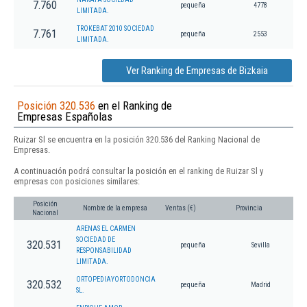
7.760
pequeña
4778
LIMITADA.
TROKEBAT 2010 SOCIEDAD
7.761
pequeña
2553
LIMITADA.
Ver Ranking de Empresas de Bizkaia
Posición 320.536
en el Ranking de
Empresas Españolas
Ruizar Sl se encuentra en la posición 320.536 del Ranking Nacional de
Empresas.
A continuación podrá consultar la posición en el ranking de Ruizar Sl y
empresas con posiciones similares:
Posición
Nombre de la empresa
Ventas (€)
Provincia
Nacional
ARENAS EL CARMEN
SOCIEDAD DE
320.531
pequeña
Sevilla
RESPONSABILIDAD
LIMITADA.
ORTOPEDIAYORTODONCIA
320.532
pequeña
Madrid
SL.