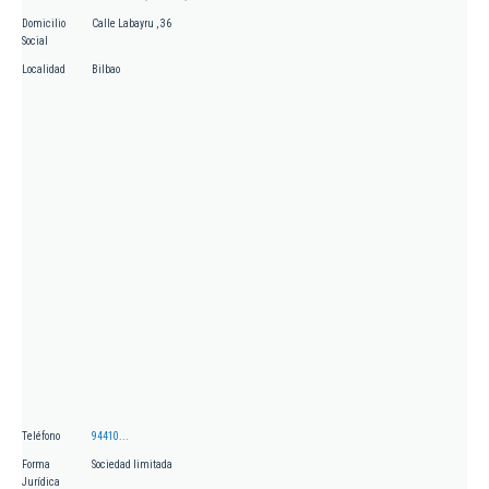
Domicilio
Calle Labayru , 36
Social
Localidad
Bilbao
Teléfono
94410...
Forma
Sociedad limitada
Jurídica