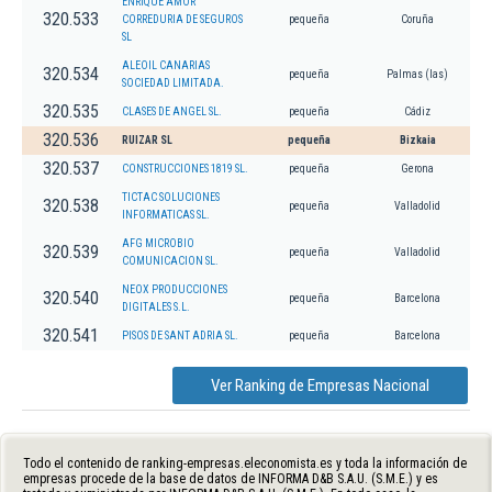
ENRIQUE AMOR
320.533
CORREDURIA DE SEGUROS
pequeña
Coruña
SL
ALEOIL CANARIAS
320.534
pequeña
Palmas (las)
SOCIEDAD LIMITADA.
320.535
CLASES DE ANGEL SL.
pequeña
Cádiz
320.536
RUIZAR SL
pequeña
Bizkaia
320.537
CONSTRUCCIONES 1819 SL.
pequeña
Gerona
TICTAC SOLUCIONES
320.538
pequeña
Valladolid
INFORMATICAS SL.
AFG MICROBIO
320.539
pequeña
Valladolid
COMUNICACION SL.
NEOX PRODUCCIONES
320.540
pequeña
Barcelona
DIGITALES S.L.
320.541
PISOS DE SANT ADRIA SL.
pequeña
Barcelona
Ver Ranking de Empresas Nacional
Todo el contenido de ranking-empresas.eleconomista.es y toda la información de
empresas procede de la base de datos de INFORMA D&B S.A.U. (S.M.E.) y es