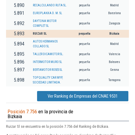
5.890
RECALCULANDO RUTA SL.
pequeña
Madrid
5.891
EUROPLANXA D. M. SL
pequeña
Barcelona
DAYTONA MOTOR
5.892
pequeña
Zaragoza
COMPLET SL
5.893
RUIZAR SL
pequeña
Bizkaia
AUTOS HERMANOS
5.894
pequeña
Madrid
COLLADO SL
5.895
TALLER DICAMOTOR SL.
pequeña
Valencia
5.896
INTERMOTOR MURO SL
pequeña
Baleares
5.897
BERTAMOTOR ROSES SL
pequeña
Gerona
TOP QUALITY CAR MYP,
5.898
pequeña
Tarragona
SOCIEDAD LIMITADA.
Ver Ranking de Empresas del CNAE 9531
Posición 7.756
en la provincia de
Bizkaia
Ruizar Sl se encuentra en la posición 7.756 del Ranking de Bizkaia.