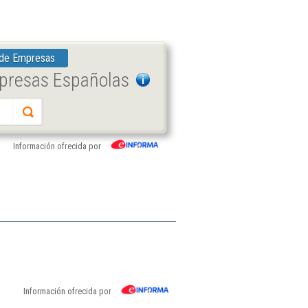
 de Empresas
mpresas Españolas
Información ofrecida por
Información ofrecida por