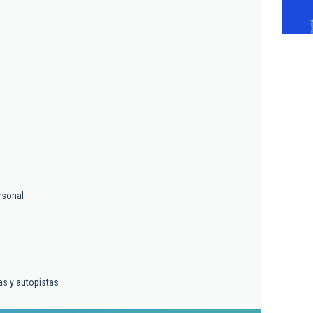
rsonal
as y autopistas