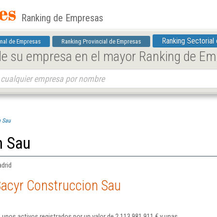
Ranking de Empresas
Ranking Sectorial
nal de Empresas
Ranking Provincial de Empresas
 de su empresa en el mayor Ranking de E
n Sau
n Sau
adrid
Sacyr Construccion Sau
 unos activos registrados por un valor de 2.113.981.911 € y unas