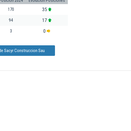
Posición 2024
Evolución Posiciones
35
170
17
94
0
3
 de Sacyr Construccion Sau