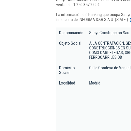
ventas de 1.250.857.229 €.
La información del Ranking que ocupa Sacyr
financiera de INFORMA D&B S.A.U. (S.M.E.).
Denominación
Sacyr Construccion Sau
Objeto Social
A LA CONTRATACION, GE
CONSTRUCCIONES EN SU
COMO CARRETERAS, OBR
FERROCARRILES OB
Domicilio
Calle Condesa de Venadit
Social
Localidad
Madrid