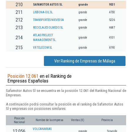
210
SAFAMOTOR AUTOS SL
grande
9531
211
LISBONA-OIL SL
grande
4730
212
TRANSPORTES NIEVES SA
grande
5226
213
RECICLAJES OLMEDO SL
grande
4687
ATLAS PROJECT
214
grande
4101
MANAGEMENT SL.
215
VR TELECOM SL
grande
6190
Ver Ranking de Empresas de Málaga
Posición 12.061
en el Ranking de
Empresas Españolas
Safamotor Autos Sl se encuentra en la posición 12.061 del Ranking Nacional de
Empresas.
A continuación podrá consultar la posición en el ranking de Safamotor Autos
Sl y empresas con posiciones similares:
Posición
Nombre de la empresa
Ventas (€)
Provincia
Nacional
VOLCANARIAS
12.056
grande
Tenerife