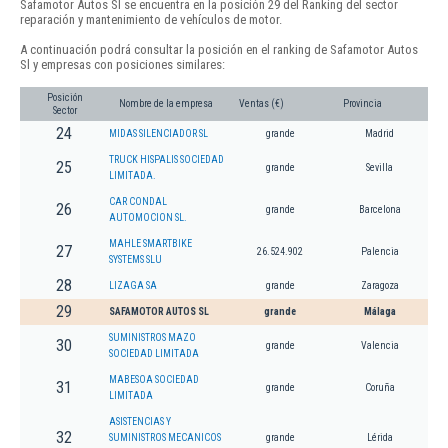
Safamotor Autos Sl se encuentra en la posición 29 del Ranking del sector
reparación y mantenimiento de vehículos de motor.
A continuación podrá consultar la posición en el ranking de Safamotor Autos
Sl y empresas con posiciones similares:
Posición
Nombre de la empresa
Ventas (€)
Provincia
Sector
24
MIDAS SILENCIADOR SL
grande
Madrid
TRUCK HISPALIS SOCIEDAD
25
grande
Sevilla
LIMITADA.
CAR CONDAL
26
grande
Barcelona
AUTOMOCION SL.
MAHLE SMARTBIKE
27
26.524.902
Palencia
SYSTEMS SLU
28
LIZAGA SA
grande
Zaragoza
29
SAFAMOTOR AUTOS SL
grande
Málaga
SUMINISTROS MAZO
30
grande
Valencia
SOCIEDAD LIMITADA
MABESOA SOCIEDAD
31
grande
Coruña
LIMITADA
ASISTENCIAS Y
32
SUMINISTROS MECANICOS
grande
Lérida