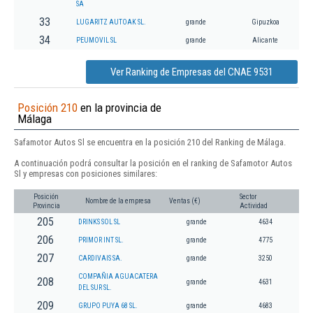
SA
33
LUGARITZ AUTOAK SL.
grande
Gipuzkoa
34
PEUMOVIL SL
grande
Alicante
Ver Ranking de Empresas del CNAE 9531
Posición 210
en la provincia de
Málaga
Safamotor Autos Sl se encuentra en la posición 210 del Ranking de Málaga.
A continuación podrá consultar la posición en el ranking de Safamotor Autos
Sl y empresas con posiciones similares:
Posición
Sector
Nombre de la empresa
Ventas (€)
Provincia
Actividad
205
DRINKS SOL SL
grande
4634
206
PRIMOR INT SL.
grande
4775
207
CARDIVAIS SA.
grande
3250
COMPAÑIA AGUACATERA
208
grande
4631
DEL SUR SL.
209
GRUPO PUYA 68 SL.
grande
4683