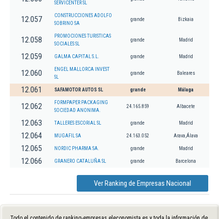
SERVICENTER SL
CONSTRUCCIONES ADOLFO
12.057
grande
Bizkaia
SOBRINO SA
PROMOCIONES TURISTICAS
12.058
grande
Madrid
SOCIALES SL
12.059
GALMA CAPITAL S.L.
grande
Madrid
ENGEL MALLORCA INVEST
12.060
grande
Baleares
SL
12.061
SAFAMOTOR AUTOS SL
grande
Málaga
FORMPAPER PACKAGING
12.062
24.165.859
Albacete
SOCIEDAD ANONIMA.
12.063
TALLERES ESCORIAL SL
grande
Madrid
12.064
MUGAFIL SA
24.163.052
Arava,Álava
12.065
NORDIC PHARMA SA.
grande
Madrid
12.066
GRANERO CATALUÑA SL
grande
Barcelona
Ver Ranking de Empresas Nacional
Todo el contenido de ranking-empresas.eleconomista.es y toda la información de