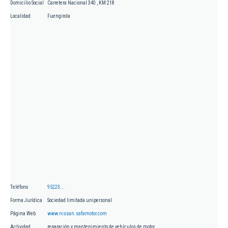
Domicilio Social
Carretera Nacional 340 , KM 218
Localidad
Fuengirola
Teléfono
95223...
Forma Jurídica
Sociedad limitada unipersonal
Página Web
www.nissan.safamotor.com
Actividad
reparación y mantenimiento de vehículos de motor