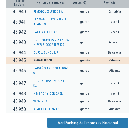
Posición
Nombre de la empresa
Ventas (€)
Provincia
Nacional
45.940
REMOLQUES UNIDOS SL
grande
Cantabria
ELAWAN EOLICA FUENTE
45.941
grande
Madrid
ALAMO SL.
45.942
TAGLIVALENCIA SL
grande
Madrid
COOP NUESTRA SRA DE LAS
45.943
grande
Albacete
NIEVES S.COOP. N 23129
45.944
CURELL SUÑOL SLP
grande
Barcelona
45.945
SAGAFLUID SL
grande
Valencia
PARREÑO ARTES GRAFICAS
45.946
grande
Alicante
SL.
CLICPISO REAL ESTATE III
45.947
grande
Madrid
SL.
45.948
KING TONY IBERICA SL
grande
Madrid
45.949
SAGREFE SL
grande
Barcelona
45.950
ALACENA DE RATE SL
grande
Alicante
Ver Ranking de Empresas Nacional