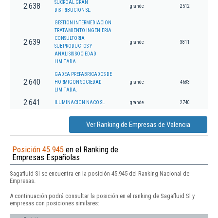
SUCROAL GRAN
2.638
grande
2512
DISTRIBUCION SL.
GESTION INTERMEDIACION
TRATAMIENTO INGENIERIA
CONSULTORIA
2.639
grande
3811
SUBPRODUCTOS Y
ANALISIS SOCIEDAD
LIMITADA
GADEA PREFABRICADOS DE
2.640
HORMIGON SOCIEDAD
grande
4683
LIMITADA.
2.641
ILUMINACION NACO SL
grande
2740
Ver Ranking de Empresas de Valencia
Posición 45.945
en el Ranking de
Empresas Españolas
Sagafluid Sl se encuentra en la posición 45.945 del Ranking Nacional de
Empresas.
A continuación podrá consultar la posición en el ranking de Sagafluid Sl y
empresas con posiciones similares: