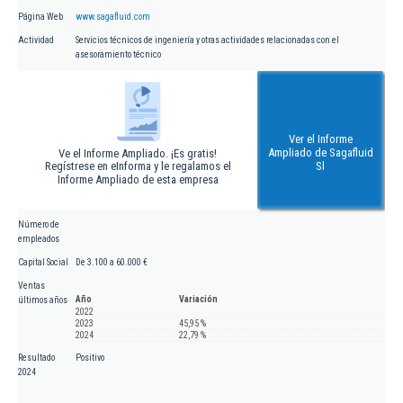
Página Web
www.sagafluid.com
Actividad
Servicios técnicos de ingeniería y otras actividades relacionadas con el
asesoramiento técnico
Ver el Informe
Ampliado de Sagafluid
Ve el Informe Ampliado. ¡Es gratis!
Regístrese en eInforma y le regalamos el
Sl
Informe Ampliado de esta empresa
Número de
empleados
Capital Social
De 3.100 a 60.000 €
Ventas
Año
Variación
últimos años
2022
2023
45,95 %
2024
22,79 %
Resultado
Positivo
2024