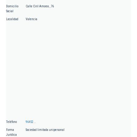
Domicilio
Calle Ciril Amoros , 76
Social
Localidad
Valencia
Teléfono
96452...
Forma
Sociedad limitada unipersonal
Jurídica