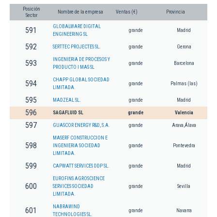
Posición
Nombre de la empresa
Ventas (€)
Provincia
Sector
GLOBALWARE DIGITAL
591
grande
Madrid
ENGINEERING SL
592
SERTTEC PROJECTES SL.
grande
Gerona
INGENIERIA DE PROCESOS Y
593
grande
Barcelona
PRODUCTO I MAS SL
CHAPP GLOBAL SOCIEDAD
594
grande
Palmas (las)
LIMITADA.
595
MADZEAL SL.
grande
Madrid
596
SAGAFLUID SL
grande
Valencia
597
GUASCOR ENERGY R&D, S.A.
grande
Arava,Álava
MASERF CONSTRUCCION E
598
INGENIERIA SOCIEDAD
grande
Pontevedra
LIMITADA.
599
CAPWATT SERVICES DDP SL.
grande
Madrid
EUROFINS AGROSCIENCE
600
SERVICES SOCIEDAD
grande
Sevilla
LIMITADA.
NABRAWIND
601
grande
Navarra
TECHNOLOGIES SL.