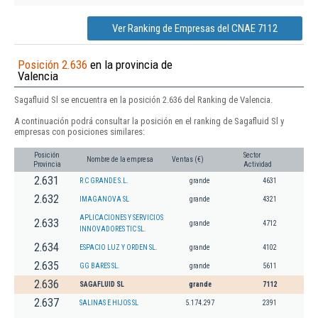
Ver Ranking de Empresas del CNAE 7112
Posición 2.636
en la provincia de
Valencia
Sagafluid Sl se encuentra en la posición 2.636 del Ranking de Valencia.
A continuación podrá consultar la posición en el ranking de Sagafluid Sl y
empresas con posiciones similares:
Posición
Sector
Nombre de la empresa
Ventas (€)
Provincia
Actividad
2.631
R C GRANDE S.L.
grande
4631
2.632
IMAGANOVA SL
grande
4321
APLICACIONES Y SERVICIOS
2.633
grande
4712
INNOVADORES TIC SL.
2.634
ESPACIO LUZ Y ORDEN SL.
grande
4102
2.635
GG BARES SL.
grande
5611
2.636
SAGAFLUID SL
grande
7112
2.637
SALINAS E HIJOS SL
5.174.297
2391