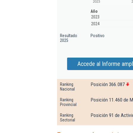
2023
Año
2023
2024
Resultado
Positivo
2025
Accede al Informe ampl
Posición 366.087
Ranking
Nacional
Posición 11.460 de M
Ranking
Provincial
Posición 91 de Activi
Ranking
Sectorial