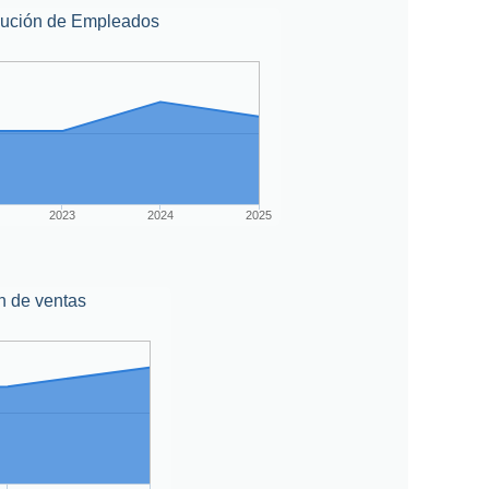
lución de Empleados
2023
2024
2025
n de ventas