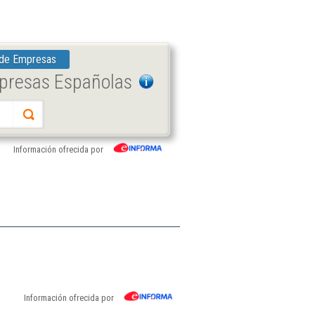
 de Empresas
mpresas Españolas
Información ofrecida por
Información ofrecida por