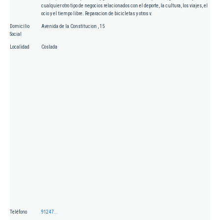
cualquier otro tipo de negocios relacionados con el deporte, la cultura, los viajes, el
ocio y el tiempo libre. Reparacion de bicicletas y otros v.
Domicilio
Avenida de la Constitucion , 15
Social
Localidad
Coslada
Teléfono
91247...