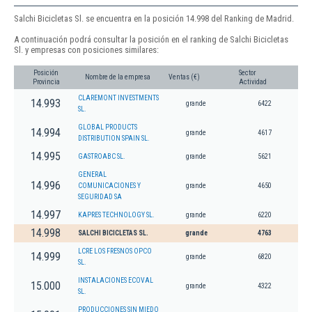
Salchi Bicicletas Sl. se encuentra en la posición 14.998 del Ranking de Madrid.
A continuación podrá consultar la posición en el ranking de Salchi Bicicletas
Sl. y empresas con posiciones similares:
Posición
Sector
Nombre de la empresa
Ventas (€)
Provincia
Actividad
CLAREMONT INVESTMENTS
14.993
grande
6422
SL.
GLOBAL PRODUCTS
14.994
grande
4617
DISTRIBUTION SPAIN SL.
14.995
GASTROABC SL.
grande
5621
GENERAL
14.996
COMUNICACIONES Y
grande
4650
SEGURIDAD SA
14.997
KAPRES TECHNOLOGY SL.
grande
6220
14.998
SALCHI BICICLETAS SL.
grande
4763
LCRE LOS FRESNOS OPCO
14.999
grande
6820
SL.
INSTALACIONES ECOVAL
15.000
grande
4322
SL.
PRODUCCIONES SIN MIEDO