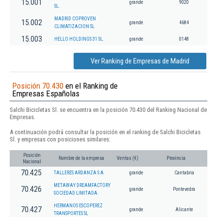
15.001
grande
9020
SL.
MADRID COPROVEN
15.002
grande
4684
CLIMATIZACION SL
15.003
HELLO HOLDINGS 31 SL.
grande
0148
Ver Ranking de Empresas de Madrid
Posición 70.430
en el Ranking de
Empresas Españolas
Salchi Bicicletas Sl. se encuentra en la posición 70.430 del Ranking Nacional de
Empresas.
A continuación podrá consultar la posición en el ranking de Salchi Bicicletas
Sl. y empresas con posiciones similares:
Posición
Nombre de la empresa
Ventas (€)
Provincia
Nacional
70.425
TALLERES ARDANZA S A
grande
Cantabria
METAWAY DREAMFACTORY
70.426
grande
Pontevedra
SOCIEDAD LIMITADA.
HERMANOS ESCOPEREZ
70.427
grande
Alicante
TRANSPORTES SL