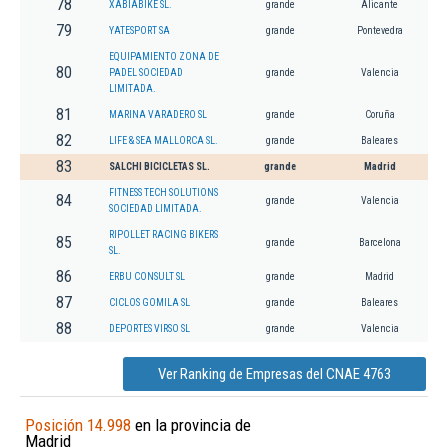
78
XABIABIKE SL.
grande
Alicante
79
YATESPORT SA
grande
Pontevedra
EQUIPAMIENTO ZONA DE
80
PADEL SOCIEDAD
grande
Valencia
LIMITADA.
81
MARINA VARADERO SL
grande
Coruña
82
LIFE & SEA MALLORCA SL.
grande
Baleares
83
SALCHI BICICLETAS SL.
grande
Madrid
FITNESS TECH SOLUTIONS
84
grande
Valencia
SOCIEDAD LIMITADA.
RIPOLLET RACING BIKERS
85
grande
Barcelona
SL.
86
ERBU CONSULT SL
grande
Madrid
87
CICLOS GOMILA SL
grande
Baleares
88
DEPORTES VIRSO SL
grande
Valencia
Ver Ranking de Empresas del CNAE 4763
Posición 14.998
en la provincia de
Madrid