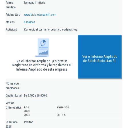
Forma
Sociedad limitada
Jurídica
Página Web
www.bicicletassalchi.com
Marcas
1 marcas
Actividad
Comercio al por menor de artículos deportivos
Ver el Informe Ampliado
de Salchi Bicicletas Sl.
Ve el Informe Ampliado. ¡Es gratis!
Regístrese en eInforma y le regalamos el
Informe Ampliado de esta empresa
Número de
empleados
Capital Social
De 3.100 a 60.000 €
Ventas
Año
Variación
últimos años
2023
2024
28,12 %
Resultado
Positivo
2025