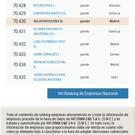
70.428
ASTURCOPIA S.L.
grande
Asturias
70.429
SUMINISTROS MAEZTU SL
grande
Valencia
70.430
SALCHI BICICLETAS SL.
grande
Madrid
SILOMAR FRIGORIFICO
70.431
grande
Valencia
INDUSTRIAL SLU
LCRE LOS FRESNOS OPCO
70.432
grande
Madrid
SL.
70.433
GERAS CEREALES S.L.
grande
Zamora
INSTALACIONES ECOVAL
70.434
grande
Madrid
SL.
UNESDI DISTRIBUCIONES,
70.435
grande
Cádiz
SOCIEDAD ANONIMA
Ver Ranking de Empresas Nacional
Todo el contenido de ranking-empresas.eleconomista.es y toda la información de
empresas procede de la base de datos de INFORMA D&B S.A.U. (S.M.E.) y es
tratada y suministrada por INFORMA D&B S.A.U. (S.M.E.). En todo caso, la
información de empresas que proporcionamos debe ser tenida en cuenta sólo
como un elemento más a considerar a la hora de adoptar decisiones comerciales