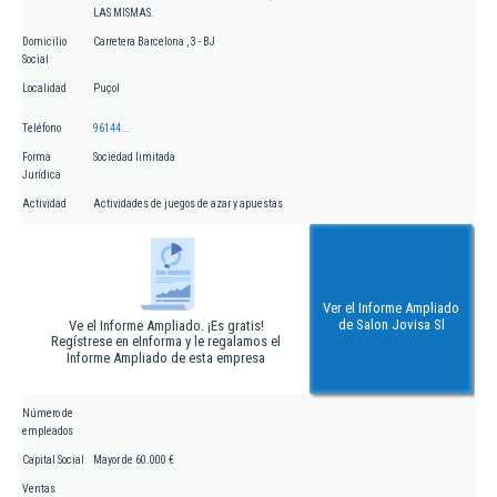
LAS MISMAS.
Domicilio
Carretera Barcelona , 3 - BJ
Social
Localidad
Puçol
Teléfono
96144...
Forma
Sociedad limitada
Jurídica
Actividad
Actividades de juegos de azar y apuestas
Ver el Informe Ampliado
de Salon Jovisa Sl
Ve el Informe Ampliado. ¡Es gratis!
Regístrese en eInforma y le regalamos el
Informe Ampliado de esta empresa
Número de
empleados
Capital Social
Mayor de 60.000 €
Ventas