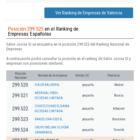
Ver Ranking de Empresas de Valencia
Posición 299.525
en el Ranking de
Empresas Españolas
Salon Jovisa Sl se encuentra en la posición 299.525 del Ranking Nacional de
Empresas.
A continuación podrá consultar la posición en el ranking de Salon Jovisa Sl y
empresas con posiciones similares:
Posición
Nombre de la empresa
Ventas (€)
Provincia
Nacional
299.520
VIAJES BALIBER SL
pequeña
Madrid
ABEROSAL FRESH,
299.521
pequeña
Murcia
SOCIEDAD LIMITADA.
CONFECCIONES ELIDAMA
299.522
pequeña
Albacete
SOCIEDAD LIMITADA.
299.523
BARCELONA D523 SL.
pequeña
Barcelona
GRUPO MELIAN OLIVERA
299.524
pequeña
Tenerife
CANARIAS SL.