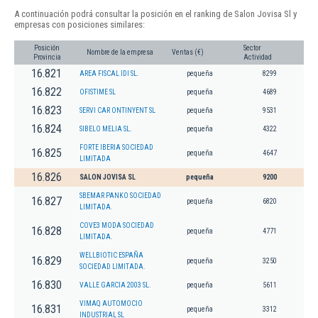
A continuación podrá consultar la posición en el ranking de Salon Jovisa Sl y
empresas con posiciones similares:
Posición
Sector
Nombre de la empresa
Ventas (€)
Provincia
Actividad
16.821
AREA FISCAL IDI SL.
pequeña
8299
16.822
OFISTIME SL
pequeña
4689
16.823
SERVI CAR ONTINYENT SL
pequeña
9531
16.824
SIBELO MELIA SL.
pequeña
4322
FORTE IBERIA SOCIEDAD
16.825
pequeña
4647
LIMITADA
16.826
SALON JOVISA SL
pequeña
9200
SBEMAR PANKO SOCIEDAD
16.827
pequeña
6820
LIMITADA.
COVE3 MODA SOCIEDAD
16.828
pequeña
4771
LIMITADA.
WELLBIOTIC ESPAÑA
16.829
pequeña
3250
SOCIEDAD LIMITADA.
16.830
VALLE GARCIA 2003 SL.
pequeña
5611
VIMAQ AUTOMOCIO
16.831
pequeña
3312
INDUSTRIAL SL