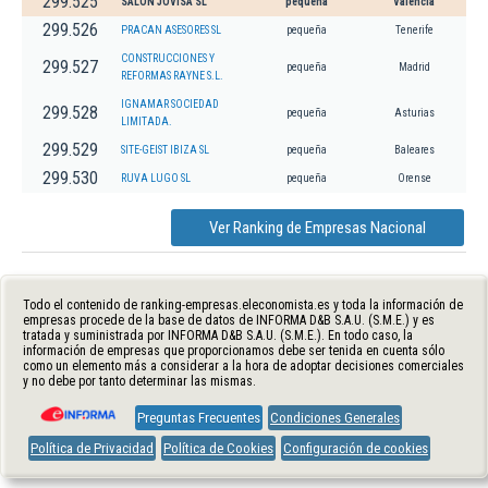
299.525
SALON JOVISA SL
pequeña
Valencia
299.526
PRACAN ASESORES SL
pequeña
Tenerife
CONSTRUCCIONES Y
299.527
pequeña
Madrid
REFORMAS RAYNE S.L.
IGNAMAR SOCIEDAD
299.528
pequeña
Asturias
LIMITADA.
299.529
SITE-GEIST IBIZA SL
pequeña
Baleares
299.530
RUVA LUGO SL
pequeña
Orense
Ver Ranking de Empresas Nacional
Todo el contenido de ranking-empresas.eleconomista.es y toda la información de
empresas procede de la base de datos de INFORMA D&B S.A.U. (S.M.E.) y es
tratada y suministrada por INFORMA D&B S.A.U. (S.M.E.). En todo caso, la
información de empresas que proporcionamos debe ser tenida en cuenta sólo
como un elemento más a considerar a la hora de adoptar decisiones comerciales
y no debe por tanto determinar las mismas.
Preguntas Frecuentes
Condiciones Generales
Política de Privacidad
Política de Cookies
Configuración de cookies