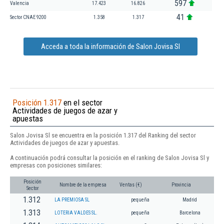
597
Valencia
17.423
16.826
41
Sector CNAE 9200
1.358
1.317
Acceda a toda la información de Salon Jovisa Sl
Posición 1.317
en el sector
Actividades de juegos de azar y
apuestas
Salon Jovisa Sl se encuentra en la posición 1.317 del Ranking del sector
Actividades de juegos de azar y apuestas.
A continuación podrá consultar la posición en el ranking de Salon Jovisa Sl y
empresas con posiciones similares:
Posición
Nombre de la empresa
Ventas (€)
Provincia
Sector
1.312
LA PREMIOSA SL
pequeña
Madrid
1.313
LOTERIA VALDES SL.
pequeña
Barcelona