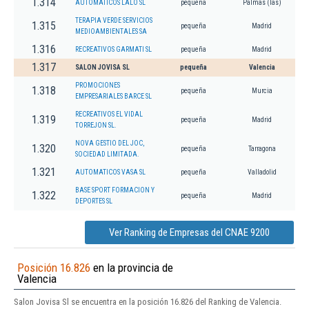
1.314
AUTOMATICOS LALO SL
pequeña
Palmas (las)
TERAPIA VERDE SERVICIOS
1.315
pequeña
Madrid
MEDIOAMBIENTALES SA
1.316
RECREATIVOS GARMATI SL
pequeña
Madrid
1.317
SALON JOVISA SL
pequeña
Valencia
PROMOCIONES
1.318
pequeña
Murcia
EMPRESARIALES BARCE SL
RECREATIVOS EL VIDAL
1.319
pequeña
Madrid
TORREJON SL.
NOVA GESTIO DEL JOC,
1.320
pequeña
Tarragona
SOCIEDAD LIMITADA.
1.321
AUTOMATICOS VASA SL
pequeña
Valladolid
BASE SPORT FORMACION Y
1.322
pequeña
Madrid
DEPORTES SL
Ver Ranking de Empresas del CNAE 9200
Posición 16.826
en la provincia de
Valencia
Salon Jovisa Sl se encuentra en la posición 16.826 del Ranking de Valencia.