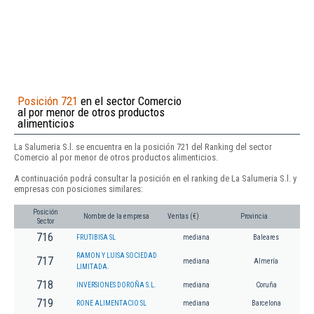
Posición 721
en el sector Comercio
al por menor de otros productos
alimenticios
La Salumeria S.l. se encuentra en la posición 721 del Ranking del sector
Comercio al por menor de otros productos alimenticios.
A continuación podrá consultar la posición en el ranking de La Salumeria S.l. y
empresas con posiciones similares:
Posición
Nombre de la empresa
Ventas (€)
Provincia
Sector
716
FRUTIBISA SL
mediana
Baleares
RAMON Y LUISA SOCIEDAD
717
mediana
Almería
LIMITADA.
718
INVERSIONES DOROÑA S.L.
mediana
Coruña
719
RONE ALIMENTACIO SL
mediana
Barcelona