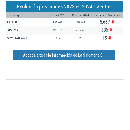
Evolución posiciones 2023 vs 2024 - Ventas
Ranking
Posición 2023
Posición 2024
Evolución Posiciones
5.687
Nacional
163.233
168.920
836
Barcelona
25.117
25.953
15
Sector CNAE 4727
706
721
Acceda a toda la información de La Salumeria S.l.