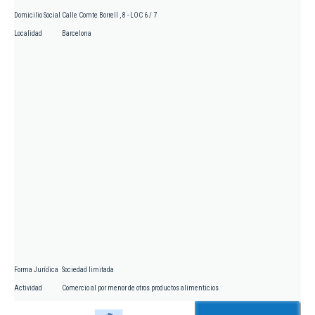
Domicilio Social
Calle Comte Borrell , 8 - LOC 6 / 7
Localidad
Barcelona
Forma Jurídica
Sociedad limitada
Actividad
Comercio al por menor de otros productos alimenticios