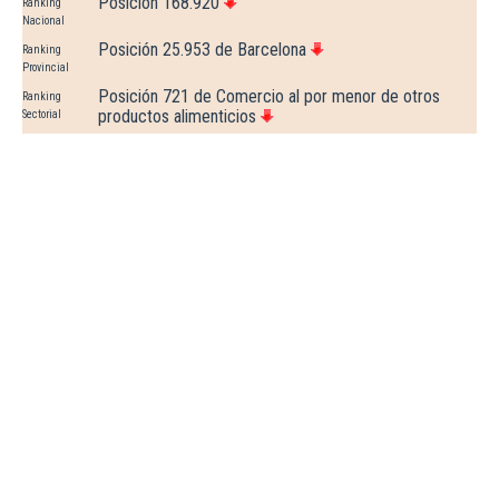
Posición 168.920
Ranking
Nacional
Posición 25.953 de Barcelona
Ranking
Provincial
Posición 721 de Comercio al por menor de otros
Ranking
productos alimenticios
Sectorial