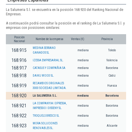
La Salumeria S.l. se encuentra en la posición 168.920 del Ranking Nacional de
Empresas.
A continuación podrá consultar la posición en el ranking de La Salumeria S.l. y
empresas con posiciones similares:
Posición
Nombre de la empresa
Ventas (€)
Provincia
Nacional
MEDINA SERRANO
168.915
mediana
Toledo
GANADOS SL
168.916
IZESSA EMPRESARIAL SL.
mediana
Valencia
168.917
CATASUS Y COMPAÑIA SA
mediana
Barcelona
168.918
DAIKU WOOD SL.
mediana
Cádiz
RECAMBIOS ORIGINALES
168.919
mediana
Huesca
3000 SOCIEDAD LIMITADA.
168.920
LA SALUMERIA S.L.
mediana
Barcelona
LA COMPANYIA I DPRESSA,
168.921
mediana
Barcelona
IMPRESSIO I DISSENY SL.
168.922
TROQUELS BRESCO SL
mediana
Barcelona
MORA SOLUCIONES
168.923
mediana
Alicante
RENOVABLES SL.