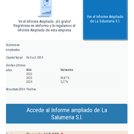
Ver el Informe Ampliado
de La Salumeria S.l.
Ve el Informe Ampliado. ¡Es gratis!
Regístrese en eInforma y le regalamos el
Informe Ampliado de esta empresa
Número de
empleados
Capital Social
De 0 a 3.100 €
Ventas últimos
Año
Variación
años
2022
2023
38,87 %
2024
5,27 %
Resultado 2024
Positivo
Accede al Informe ampliado de La
Salumeria S.l.