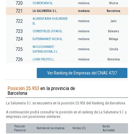
720
GOMERCASH SL.
mediana
Murcia
721
LA SALUMERIA S.L.
mediana
Barcelona
ALIMENTARIA HUELMENSE
722
mediana
Jaén
SL
723
COMESTIBLES JOYAS SL.
mediana
Baleares
724
SUPERMARKET NIZA SL.
mediana
Málaga
MUCUCHARASTI
725
mediana
Coruña
DISTRIBUIDORA, S.L.
726
LOAN FRUITS S.L.
mediana
Barcelona
Ver Ranking de Empresas del CNAE 4727
Posición 25.953
en la provincia de
Barcelona
La Salumeria S.l. se encuentra en la posición 25.953 del Ranking de Barcelona.
A continuación podrá consultar la posición en el ranking de La Salumeria S.l. y
empresas con posiciones similares:
Posición
Sector
Nombre de la empresa
Ventas (€)
Provincia
Actividad