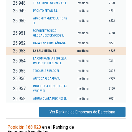
25.948
TOKAI OPTECS ESPANA S.L.
mediana
2670
25.949
PRONTO RETAIL S.L.
mediana
4711
APROPITY RISK SOLUTIONS
25.950
mediana
6622
SL.
SOPORTE TECNICO
25.951
mediana
4650
GLOBAL DE SERVICIOS SL
25.952
CATASUS Y COMPAÑIA SA
mediana
5221
25.953
LA SALUMERIA S.L.
mediana
4727
LA COMPANYIA I DPRESSA,
25.954
mediana
7311
IMPRESSIO I DISSENY SL.
25.955
TROQUELS BRESCO SL
mediana
2895
25.956
AUTOCARS BARBA SL
mediana
4939
INGENIERIA DE CUBIERTAS
25.957
mediana
8130
VERDES SL
25.958
AIGUA CLARA PISCINES SL.
mediana
6831
Ver Ranking de Empresas de Barcelona
Posición 168.920
en el Ranking de
Empresas Españolas