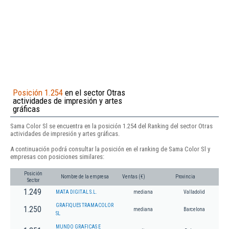
Posición 1.254
en el sector Otras
actividades de impresión y artes
gráficas
Sama Color Sl se encuentra en la posición 1.254 del Ranking del sector Otras
actividades de impresión y artes gráficas.
A continuación podrá consultar la posición en el ranking de Sama Color Sl y
empresas con posiciones similares:
Posición
Nombre de la empresa
Ventas (€)
Provincia
Sector
1.249
MATA DIGITAL S.L.
mediana
Valladolid
GRAFIQUES TRAMACOLOR
1.250
mediana
Barcelona
SL
MUNDO GRAFICAS E