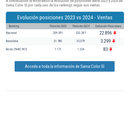
A continuación le mostramos la evolución de posiciones entre 2023 y 2024 de
Sama Color Sl por cada uno de los rankings según sus ventas:
Evolución posiciones 2023 vs 2024 - Ventas
Ranking
Posición 2023
Posición 2024
Evolución Posiciones
22.896
Nacional
209.391
232.287
3.299
Barcelona
31.780
35.079
83
Sector CNAE 1812
1.171
1.254
Acceda a toda la información de Sama Color Sl