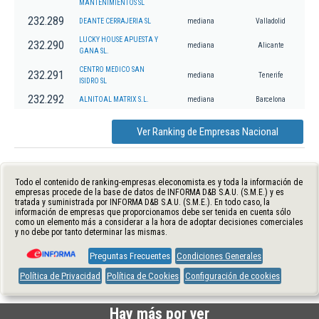
MANTENIMIENTOS SL
232.289
DEANTE CERRAJERIA SL
mediana
Valladolid
LUCKY HOUSE APUESTA Y
232.290
mediana
Alicante
GANA SL.
CENTRO MEDICO SAN
232.291
mediana
Tenerife
ISIDRO SL
232.292
ALNITOAL MATRIX S.L.
mediana
Barcelona
Ver Ranking de Empresas Nacional
Todo el contenido de ranking-empresas.eleconomista.es y toda la información de
empresas procede de la base de datos de INFORMA D&B S.A.U. (S.M.E.) y es
tratada y suministrada por INFORMA D&B S.A.U. (S.M.E.). En todo caso, la
información de empresas que proporcionamos debe ser tenida en cuenta sólo
como un elemento más a considerar a la hora de adoptar decisiones comerciales
y no debe por tanto determinar las mismas.
Preguntas Frecuentes
Condiciones Generales
Política de Privacidad
Política de Cookies
Configuración de cookies
Hay más por ver