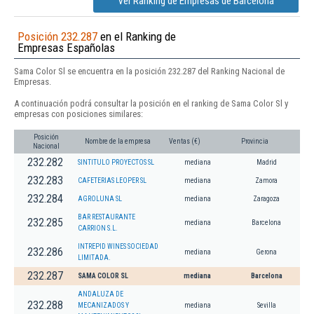
Ver Ranking de Empresas de Barcelona
Posición 232.287
en el Ranking de
Empresas Españolas
Sama Color Sl se encuentra en la posición 232.287 del Ranking Nacional de
Empresas.
A continuación podrá consultar la posición en el ranking de Sama Color Sl y
empresas con posiciones similares:
Posición
Nombre de la empresa
Ventas (€)
Provincia
Nacional
232.282
SINTITULO PROYECTOS SL
mediana
Madrid
232.283
CAFETERIAS LEOPER SL
mediana
Zamora
232.284
AGROLUNA SL
mediana
Zaragoza
BAR RESTAURANTE
232.285
mediana
Barcelona
CARRION S.L.
INTREPID WINES SOCIEDAD
232.286
mediana
Gerona
LIMITADA.
232.287
SAMA COLOR SL
mediana
Barcelona
ANDALUZA DE
232.288
MECANIZADOS Y
mediana
Sevilla