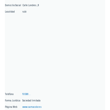
Domicilio Social
Calle Londres , 8
Localidad
rubi
Teléfono
93588...
Forma Jurídica
Sociedad limitada
Página Web
www.samacolor.es