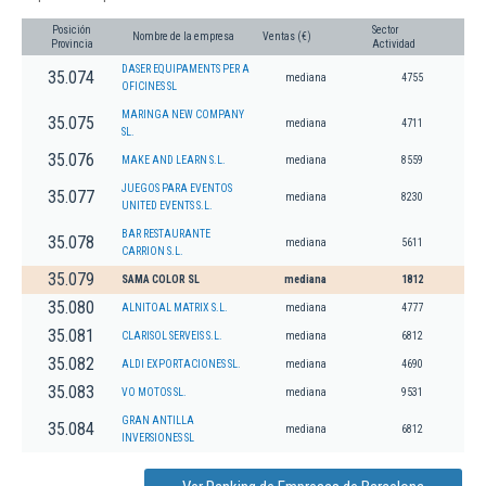
Posición
Sector
Nombre de la empresa
Ventas (€)
Provincia
Actividad
DASER EQUIPAMENTS PER A
35.074
mediana
4755
OFICINES SL
MARINGA NEW COMPANY
35.075
mediana
4711
SL.
35.076
MAKE AND LEARN S.L.
mediana
8559
JUEGOS PARA EVENTOS
35.077
mediana
8230
UNITED EVENTS S.L.
BAR RESTAURANTE
35.078
mediana
5611
CARRION S.L.
35.079
SAMA COLOR SL
mediana
1812
35.080
ALNITOAL MATRIX S.L.
mediana
4777
35.081
CLARISOL SERVEIS S.L.
mediana
6812
35.082
ALDI EXPORTACIONES SL.
mediana
4690
35.083
VO MOTOS SL.
mediana
9531
GRAN ANTILLA
35.084
mediana
6812
INVERSIONES SL