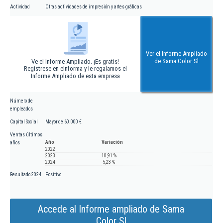
Actividad
Otras actividades de impresión y artes gráficas
Ver el Informe Ampliado
de Sama Color Sl
Ve el Informe Ampliado. ¡Es gratis!
Regístrese en eInforma y le regalamos el
Informe Ampliado de esta empresa
Número de
empleados
Capital Social
Mayor de 60.000 €
Ventas últimos
Año
Variación
años
2022
2023
10,91 %
2024
-5,23 %
Resultado 2024
Positivo
Accede al Informe ampliado de Sama
Color Sl