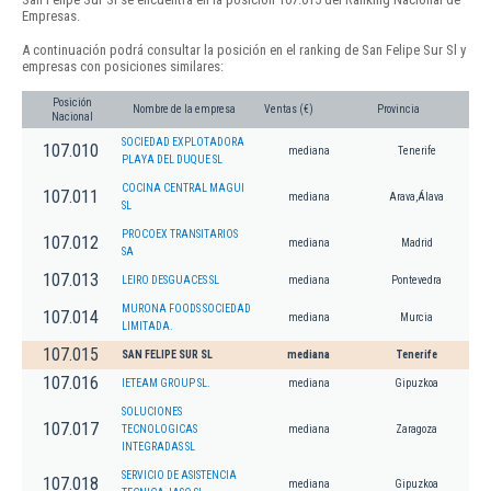
Empresas.
A continuación podrá consultar la posición en el ranking de San Felipe Sur Sl y
empresas con posiciones similares:
Posición
Nombre de la empresa
Ventas (€)
Provincia
Nacional
SOCIEDAD EXPLOTADORA
107.010
mediana
Tenerife
PLAYA DEL DUQUE SL
COCINA CENTRAL MAGUI
107.011
mediana
Arava,Álava
SL
PROCOEX TRANSITARIOS
107.012
mediana
Madrid
SA
107.013
LEIRO DESGUACES SL
mediana
Pontevedra
MURONA FOODS SOCIEDAD
107.014
mediana
Murcia
LIMITADA.
107.015
SAN FELIPE SUR SL
mediana
Tenerife
107.016
IETEAM GROUP SL.
mediana
Gipuzkoa
SOLUCIONES
107.017
TECNOLOGICAS
mediana
Zaragoza
INTEGRADAS SL
SERVICIO DE ASISTENCIA
107.018
mediana
Gipuzkoa