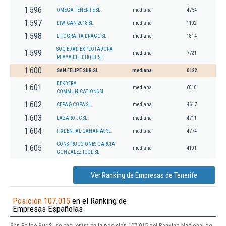
1.596
OMEGA TENERIFE SL.
mediana
4754
1.597
DIWICAN 2018 SL.
mediana
1102
1.598
LITOGRAFIA DRAGO SL
mediana
1814
SOCIEDAD EXPLOTADORA
1.599
mediana
7721
PLAYA DEL DUQUE SL
1.600
SAN FELIPE SUR SL
mediana
0122
DEKBERA
1.601
mediana
6010
COMMUNICATIONS SL.
1.602
CEPA & COPA SL.
mediana
4617
1.603
LAZARO JC SL.
mediana
4711
1.604
FIXDENTAL CANARIAS SL.
mediana
4774
CONSTRUCCIONES GARCIA
1.605
mediana
4101
GONZALEZ ICOD SL
Ver Ranking de Empresas de Tenerife
Posición 107.015
en el Ranking de
Empresas Españolas
San Felipe Sur Sl se encuentra en la posición 107.015 del Ranking Nacional de