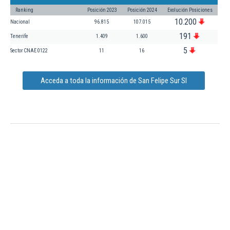
Ranking
Posición 2023
Posición 2024
Evolución Posiciones
10.200
Nacional
96.815
107.015
191
Tenerife
1.409
1.600
5
Sector CNAE 0122
11
16
Acceda a toda la información de San Felipe Sur Sl