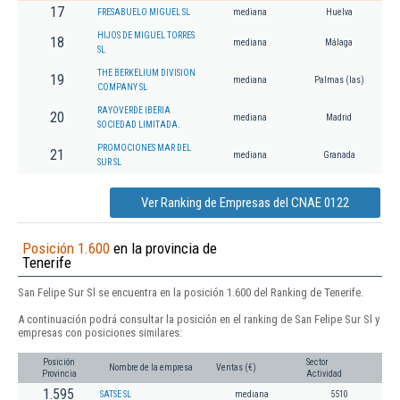
17
FRESABUELO MIGUEL SL
mediana
Huelva
HIJOS DE MIGUEL TORRES
18
mediana
Málaga
SL
THE BERKELIUM DIVISION
19
mediana
Palmas (las)
COMPANY SL
RAYOVERDE IBERIA
20
mediana
Madrid
SOCIEDAD LIMITADA.
PROMOCIONES MAR DEL
21
mediana
Granada
SUR SL
Ver Ranking de Empresas del CNAE 0122
Posición 1.600
en la provincia de
Tenerife
San Felipe Sur Sl se encuentra en la posición 1.600 del Ranking de Tenerife.
A continuación podrá consultar la posición en el ranking de San Felipe Sur Sl y
empresas con posiciones similares:
Posición
Sector
Nombre de la empresa
Ventas (€)
Provincia
Actividad
1.595
SATSE SL
mediana
5510