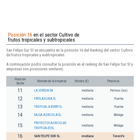
Posición 16
en el sector Cultivo de
frutos tropicales y subtropicales
San Felipe Sur Sl se encuentra en la posición 16 del Ranking del sector Cultivo
de frutos tropicales y subtropicales.
A continuación podrá consultar la posición en el ranking de San Felipe Sur Sl y
empresas con posiciones similares:
Posición
Nombre de la empresa
Ventas (€)
Provincia
Sector
11
LA VEREDA SA
mediana
Palmas (las)
12
FRESLAGUNA SL
mediana
Huelva
13
TROPICAL & BERRY SL.
mediana
Huelva
14
SALSA AGRICOLA SL.
mediana
Málaga
PROYECTOS AGRICOLAS
15
mediana
Málaga
TROPICALES SL.
16
SAN FELIPE SUR SL
mediana
Tenerife