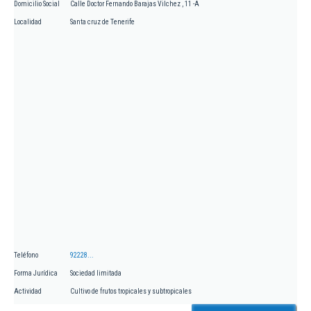
Domicilio Social
Calle Doctor Fernando Barajas Vilchez , 11 -A
Localidad
Santa cruz de Tenerife
Teléfono
92228...
Forma Jurídica
Sociedad limitada
Actividad
Cultivo de frutos tropicales y subtropicales