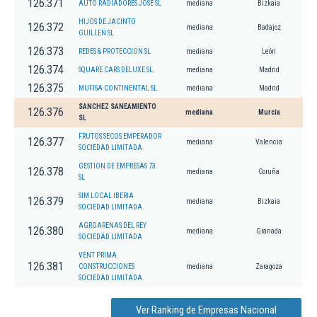
126.371
AUTO RADIADORES JOSE SL
mediana
Bizkaia
HIJOS DE JACINTO
126.372
mediana
Badajoz
GUILLEN SL
126.373
REDES & PROTECCION SL
mediana
León
126.374
SQUARE CARS DELUXE SL.
mediana
Madrid
126.375
MUFISA CONTINENTAL SL.
mediana
Madrid
SANCHEZ SANEAMIENTO
126.376
mediana
Murcia
SL
FRUTOS SECOS EMPERADOR
126.377
mediana
Valencia
SOCIEDAD LIMITADA.
GESTION DE EMPRESAS 73
126.378
mediana
Coruña
SL
SIM LOCAL IBERIA
126.379
mediana
Bizkaia
SOCIEDAD LIMITADA.
AGROARENAS DEL REY
126.380
mediana
Granada
SOCIEDAD LIMITADA
VENT PRIMA
126.381
CONSTRUCCIONES
mediana
Zaragoza
SOCIEDAD LIMITADA.
Ver Ranking de Empresas Nacional