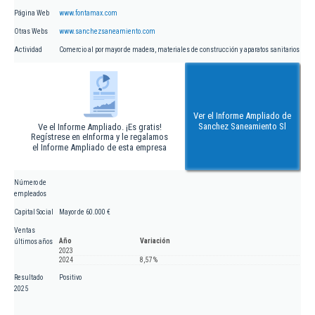
Página Web
www.fontamax.com
Otras Webs
www.sanchezsaneamiento.com
Actividad
Comercio al por mayor de madera, materiales de construcción y aparatos sanitarios
Ver el Informe Ampliado de
Sanchez Saneamiento Sl
Ve el Informe Ampliado. ¡Es gratis!
Regístrese en eInforma y le regalamos
el Informe Ampliado de esta empresa
Número de
empleados
Capital Social
Mayor de 60.000 €
Ventas
Año
Variación
últimos años
2023
2024
8,57 %
Resultado
Positivo
2025