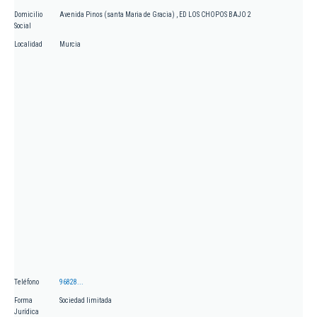
Domicilio
Avenida Pinos (santa Maria de Gracia) , ED LOS CHOPOS BAJO 2
Social
Localidad
Murcia
Teléfono
96828...
Forma
Sociedad limitada
Jurídica