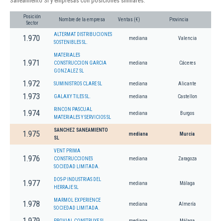
Saneamiento Sl y empresas con posiciones similares:
Posición
Nombre de la empresa
Ventas (€)
Provincia
Sector
ALTERMAT DISTRIBUCIONES
1.970
mediana
Valencia
SOSTENIBLES SL.
MATERIALES
1.971
CONSTRUCCION GARCIA
mediana
Cáceres
GONZALEZ SL
1.972
SUMINISTROS CLARE SL
mediana
Alicante
1.973
GALAXY TILES SL.
mediana
Castellon
RINCON PASCUAL
1.974
mediana
Burgos
MATERIALES Y SERVICIOS SL
SANCHEZ SANEAMIENTO
1.975
mediana
Murcia
SL
VENT PRIMA
1.976
CONSTRUCCIONES
mediana
Zaragoza
SOCIEDAD LIMITADA.
DOS-P INDUSTRIAS DEL
1.977
mediana
Málaga
HERRAJE SL
MARMOL EXPERIENCE
1.978
mediana
Almería
SOCIEDAD LIMITADA.
1.979
PROVIAL CONSTRUYE SL.
mediana
Málaga