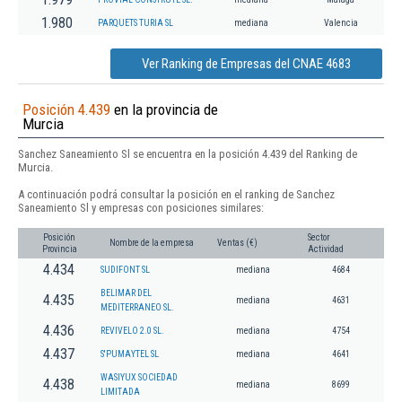
1.980
PARQUETS TURIA SL
mediana
Valencia
Ver Ranking de Empresas del CNAE 4683
Posición 4.439
en la provincia de
Murcia
Sanchez Saneamiento Sl se encuentra en la posición 4.439 del Ranking de
Murcia.
A continuación podrá consultar la posición en el ranking de Sanchez
Saneamiento Sl y empresas con posiciones similares:
Posición
Sector
Nombre de la empresa
Ventas (€)
Provincia
Actividad
4.434
SUDIFONT SL
mediana
4684
BELIMAR DEL
4.435
mediana
4631
MEDITERRANEO SL.
4.436
REVIVELO 2.0 SL.
mediana
4754
4.437
S'PUMAYTEL SL
mediana
4641
WASIYUX SOCIEDAD
4.438
mediana
8699
LIMITADA