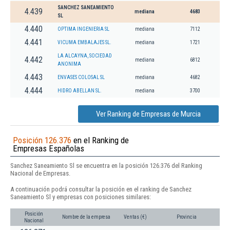
SANCHEZ SANEAMIENTO
4.439
mediana
4683
SL
4.440
OPTIMA INGENIERIA SL
mediana
7112
4.441
VICUMA EMBALAJES SL.
mediana
1721
LA ALCAYNA, SOCIEDAD
4.442
mediana
6812
ANONIMA
4.443
ENVASES COLOSAL SL
mediana
4682
4.444
HIDRO ABELLAN SL.
mediana
3700
Ver Ranking de Empresas de Murcia
Posición 126.376
en el Ranking de
Empresas Españolas
Sanchez Saneamiento Sl se encuentra en la posición 126.376 del Ranking
Nacional de Empresas.
A continuación podrá consultar la posición en el ranking de Sanchez
Saneamiento Sl y empresas con posiciones similares:
Posición
Nombre de la empresa
Ventas (€)
Provincia
Nacional