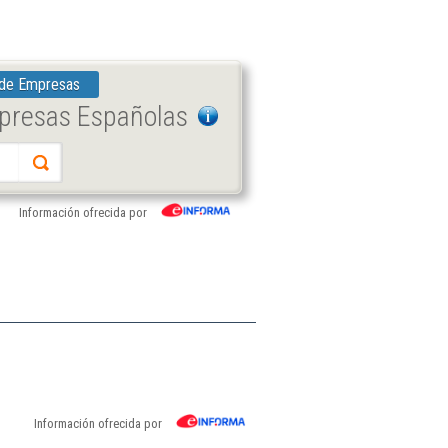
 de Empresas
mpresas Españolas
Información ofrecida por
Información ofrecida por