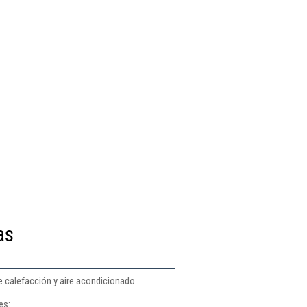
as
e calefacción y aire acondicionado.
es: