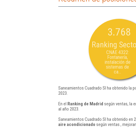
3.768
Ranking Secto
CNAE 4322:
Fontanería,
instalación de
sistemas de
ca...
Saneamientos Cuadrado Sl ha obtenido la p
2023.
En el
Ranking de Madrid
según ventas, la 
al año 2023.
Saneamientos Cuadrado Sl ha obtenido en 20
aire acondicionado
según ventas , mejoran