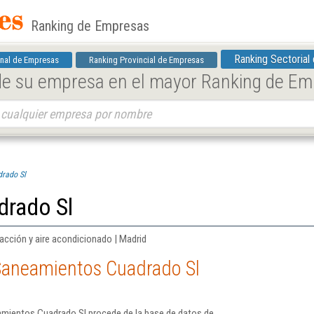
Ranking de Empresas
Ranking Sectorial
nal de Empresas
Ranking Provincial de Empresas
 de su empresa en el mayor Ranking de E
rado Sl
drado Sl
acción y aire acondicionado | Madrid
Saneamientos Cuadrado Sl
amientos Cuadrado Sl procede de la base de datos de