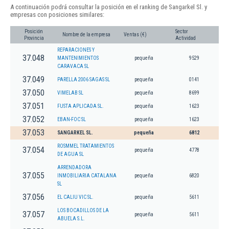
A continuación podrá consultar la posición en el ranking de Sangarkel Sl. y
empresas con posiciones similares:
Posición
Sector
Nombre de la empresa
Ventas (€)
Provincia
Actividad
REPARACIONES Y
37.048
MANTENIMIENTOS
pequeña
9529
CARAVACA SL
37.049
PARELLA 2006 SAGAS SL
pequeña
0141
37.050
VIMELAB SL
pequeña
8699
37.051
FUSTA APLICADA SL.
pequeña
1623
37.052
EBAN-FOC SL
pequeña
1623
37.053
SANGARKEL SL.
pequeña
6812
ROSMMEL TRATAMIENTOS
37.054
pequeña
4778
DE AGUA SL
ARRENDADORA
37.055
INMOBILIARIA CATALANA
pequeña
6820
SL
37.056
EL CALIU VIC SL.
pequeña
5611
LOS BOCADILLOS DE LA
37.057
pequeña
5611
ABUELA S.L.