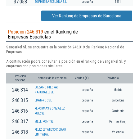
37.058
SOPHIE BARCELONA S.L.
pequeña
5611
Ver Ranking de Empresas de Barcelona
Posición 246.319
en el Ranking de
Empresas Españolas
Sangarkel Sl. se encuentra en la posición 246.319 del Ranking Nacional de
Empresas.
A continuación podrá consultar la posición en el ranking de Sangarkel Sl. y
empresas con posiciones similares:
Posición
Nombre de la empresa
Ventas (€)
Provincia
Nacional
LOZANO PIEDRAS
246.314
pequeña
Madrid
NATURALES SL
246.315
EBAN-FOC SL
pequeña
Barcelona
REFORMAS GONZALEZ
246.316
pequeña
Cantabria
RUIZ SL
246.317
MELLIFONT SL
pequeña
Palmas (las)
FELIZ ESTATE SOCIEDAD
246.318
pequeña
Valencia
LIMITADA.