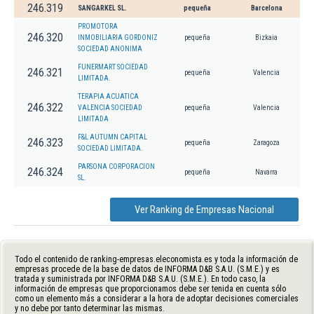
246.319
SANGARKEL SL.
pequeña
Barcelona
PROMOTORA
246.320
INMOBILIARIA GORDONIZ
pequeña
Bizkaia
SOCIEDAD ANONIMA
FUNERMART SOCIEDAD
246.321
pequeña
Valencia
LIMITADA.
TERAPIA ACUATICA
246.322
VALENCIA SOCIEDAD
pequeña
Valencia
LIMITADA
F&L AUTUMN CAPITAL
246.323
pequeña
Zaragoza
SOCIEDAD LIMITADA.
PARSONA CORPORACION
246.324
pequeña
Navarra
SL.
Ver Ranking de Empresas Nacional
Todo el contenido de ranking-empresas.eleconomista.es y toda la información de
empresas procede de la base de datos de INFORMA D&B S.A.U. (S.M.E.) y es
tratada y suministrada por INFORMA D&B S.A.U. (S.M.E.). En todo caso, la
información de empresas que proporcionamos debe ser tenida en cuenta sólo
como un elemento más a considerar a la hora de adoptar decisiones comerciales
y no debe por tanto determinar las mismas.