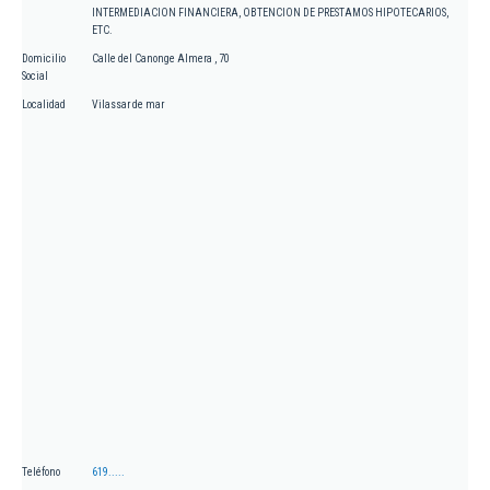
INTERMEDIACION FINANCIERA, OBTENCION DE PRESTAMOS HIPOTECARIOS,
ETC.
Domicilio
Calle del Canonge Almera , 70
Social
Localidad
Vilassar de mar
Teléfono
619.....