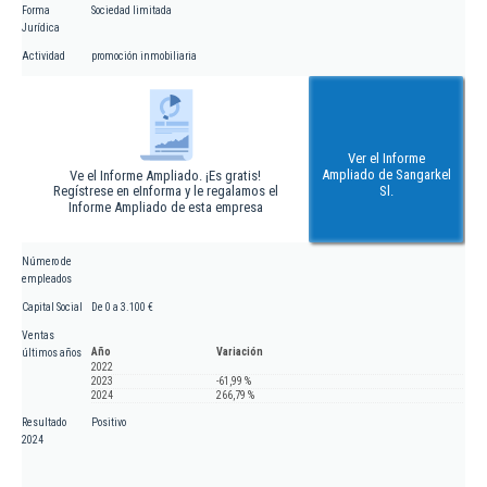
Forma
Sociedad limitada
Jurídica
Actividad
promoción inmobiliaria
Ver el Informe
Ampliado de Sangarkel
Ve el Informe Ampliado. ¡Es gratis!
Regístrese en eInforma y le regalamos el
Sl.
Informe Ampliado de esta empresa
Número de
empleados
Capital Social
De 0 a 3.100 €
Ventas
Año
Variación
últimos años
2022
2023
-61,99 %
2024
266,79 %
Resultado
Positivo
2024