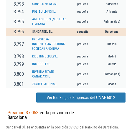
3.793
CONSTRU NE GER SL
pequeña
Barcelona
3.794
POLI BUILDING SL.
pequeña
Alicante
ANLELO HOUSE, SOCIEDAD
3.795
pequeña
Palmas (las)
LIMITADA.
3.796
SANGARKEL SL.
pequeña
Barcelona
PROMOTORA
3.797
INMOBILIARIA GORDONIZ
pequeña
Bizkaia
SOCIEDAD ANONIMA
3.798
KIBU INMUEBLES SL.
pequeña
Madrid
3.799
INMOGOLF SL
pequeña
Murcia
INVERTIA ESTATE
3.800
pequeña
Palmas (las)
CANARIAS S.L.
3.801
ZIGURAT ALL IN SL.
pequeña
Madrid
Ver Ranking de Empresas del CNAE 6812
Posición 37.053
en la provincia de
Barcelona
Sangarkel Sl. se encuentra en la posición 37.053 del Ranking de Barcelona.