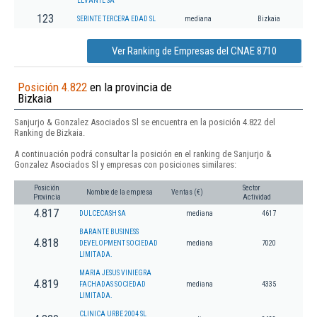
LEVANTE SA
123
SERINTE TERCERA EDAD SL
mediana
Bizkaia
Ver Ranking de Empresas del CNAE 8710
Posición 4.822
en la provincia de
Bizkaia
Sanjurjo & Gonzalez Asociados Sl se encuentra en la posición 4.822 del
Ranking de Bizkaia.
A continuación podrá consultar la posición en el ranking de Sanjurjo &
Gonzalez Asociados Sl y empresas con posiciones similares:
Posición
Sector
Nombre de la empresa
Ventas (€)
Provincia
Actividad
4.817
DULCECASH SA
mediana
4617
BARANTE BUSINESS
4.818
DEVELOPMENT SOCIEDAD
mediana
7020
LIMITADA.
MARIA JESUS VINIEGRA
4.819
FACHADAS SOCIEDAD
mediana
4335
LIMITADA.
CLINICA URBE 2004 SL