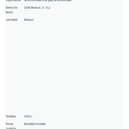
Objeto Social
Servicio residencial para la tercera edad
Domicilio
Calle Basauri , 3 - 5 LJ
Social
Localidad
Basauri
Teléfono
94426...
Forma
Sociedad limitada
Jurídica