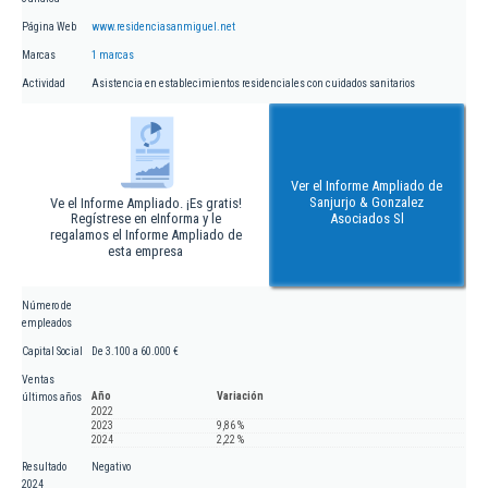
Página Web
www.residenciasanmiguel.net
Marcas
1 marcas
Actividad
Asistencia en establecimientos residenciales con cuidados sanitarios
Ver el Informe Ampliado de
Sanjurjo & Gonzalez
Ve el Informe Ampliado. ¡Es gratis!
Regístrese en eInforma y le
Asociados Sl
regalamos el Informe Ampliado de
esta empresa
Número de
empleados
Capital Social
De 3.100 a 60.000 €
Ventas
Año
Variación
últimos años
2022
2023
9,86 %
2024
2,22 %
Resultado
Negativo
2024