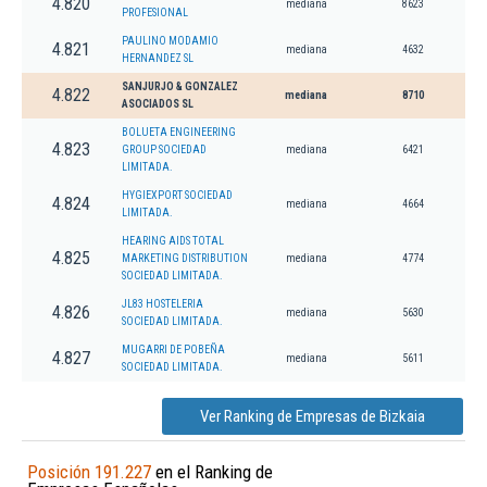
4.820
mediana
8623
PROFESIONAL
PAULINO MODAMIO
4.821
mediana
4632
HERNANDEZ SL
SANJURJO & GONZALEZ
4.822
mediana
8710
ASOCIADOS SL
BOLUETA ENGINEERING
4.823
GROUP SOCIEDAD
mediana
6421
LIMITADA.
HYGIEXPORT SOCIEDAD
4.824
mediana
4664
LIMITADA.
HEARING AIDS TOTAL
4.825
MARKETING DISTRIBUTION
mediana
4774
SOCIEDAD LIMITADA.
JL83 HOSTELERIA
4.826
mediana
5630
SOCIEDAD LIMITADA.
MUGARRI DE POBEÑA
4.827
mediana
5611
SOCIEDAD LIMITADA.
Ver Ranking de Empresas de Bizkaia
Posición 191.227
en el Ranking de