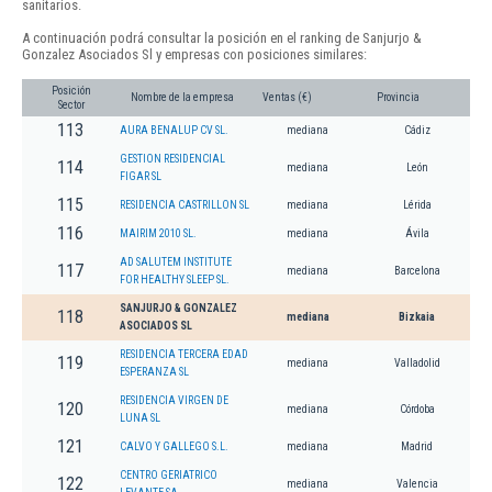
sanitarios.
A continuación podrá consultar la posición en el ranking de Sanjurjo &
Gonzalez Asociados Sl y empresas con posiciones similares:
Posición
Nombre de la empresa
Ventas (€)
Provincia
Sector
113
AURA BENALUP CV SL.
mediana
Cádiz
GESTION RESIDENCIAL
114
mediana
León
FIGAR SL
115
RESIDENCIA CASTRILLON SL
mediana
Lérida
116
MAIRIM 2010 SL.
mediana
Ávila
AD SALUTEM INSTITUTE
117
mediana
Barcelona
FOR HEALTHY SLEEP SL.
SANJURJO & GONZALEZ
118
mediana
Bizkaia
ASOCIADOS SL
RESIDENCIA TERCERA EDAD
119
mediana
Valladolid
ESPERANZA SL
RESIDENCIA VIRGEN DE
120
mediana
Córdoba
LUNA SL
121
CALVO Y GALLEGO S.L.
mediana
Madrid
CENTRO GERIATRICO
122
mediana
Valencia