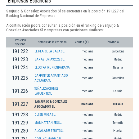
Empresas Españolas
Sanjurjo & Gonzalez Asociados Sl se encuentra en la posición 191.227 del
Ranking Nacional de Empresas.
A continuación podrá consultar la posición en el ranking de Sanjurjo &
Gonzalez Asociados Sl y empresas con posiciones similares:
Posición
Nombre de la empresa
Ventas (€)
Provincia
Nacional
191.222
EL PLA DE LA BALA SL.
mediana
Barcelona
191.223
BAR ASTURIAS 2022 SL.
mediana
Madrid
191.224
ELECTRA IRUN-ENDARA SA
mediana
Navarra
CARPINTERIA SANTIAGO
191.225
mediana
Castellon
ADSUARA SL
SEÑALIZACIONES
191.226
mediana
Coruña
LAFUENTE SL
SANJURJO & GONZALEZ
191.227
mediana
Bizkaia
ASOCIADOS SL
191.228
OLSEN MIGA SL.
mediana
Madrid
191.229
MANHATTAN RES SL.
mediana
Tenerife
191.230
ALCALARES FRUITS SL.
mediana
Huelva
191.231
GOSLING MADRID SL.
mediana
Madrid